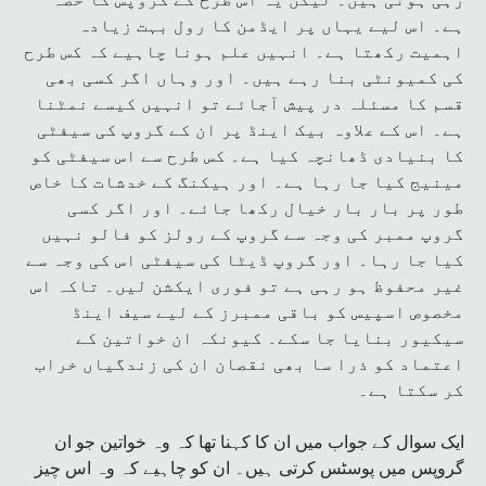
ہے۔ اس لیے یہاں پر ایڈمن کا رول بہت زیادہ
اہمیت رکھتا ہے۔ انہیں علم ہونا چاہیے کہ کس طرح
کی کمیونٹی بنا رہے ہیں۔ اور وہاں اگر کسی بھی
قسم کا مسئلہ در پیش آجائے تو انہیں کیسے نمٹنا
ہے۔ اس کے علاوہ بیک اینڈ پر ان کے گروپ کی سیفٹی
کا بنیادی ڈھانچہ کیا ہے۔ کس طرح سے اس سیفٹی کو
مینیج کیا جا رہا ہے۔ اور ہیکنگ کے خدشات کا خاص
طور پر بار بار خیال رکھا جائے۔ اور اگر کسی
گروپ ممبر کی وجہ سے گروپ کے رولز کو فالو نہیں
کیا جا رہا۔ اور گروپ ڈیٹا کی سیفٹی اس کی وجہ سے
غیر محفوظ ہو رہی ہے تو فوری ایکشن لیں۔ تاکہ اس
مخصوص اسپیس کو باقی ممبرز کے لیے سیف اینڈ
سیکیور بنایا جا سکے۔ کیونکہ ان خواتین کے
اعتماد کو ذرا سا بھی نقصان ان کی زندگیاں خراب
کر سکتا ہے۔
ایک سوال کے جواب میں ان کا کہنا تھا کہ وہ خواتین جو ان
گروپس میں پوسٹس کرتی ہیں۔ ان کو چاہیے کہ وہ اس چیز