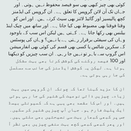
کوئی بھی چیز کبھی بھی سو فیصد محفوظ نہیں ہوتی۔ اور
جہاں تک آن لائن گروپس کا تعلق ہے۔ ان گروپس کی ایڈمنز
کچھ پالیسیز اور گائیڈ لائنز بھی سیٹ کرتے ہیں۔ اور اس کو
وقتا فوقتا بھی مضبوط بھی کیا جاتا ہے۔ اور ساتھ میں چیک اینڈ
بیلنس بھی رکھا جاتا ہے۔ کہتی ہیں لیکن اس سب کے باوجود
وہاں کی سیفٹی برقرار رہتی ہے یا نہیں؟ وہاں کی پوسٹس
کے سکرین شاٹس یا کسی بھی قسم کی کوئی بھی انفارمیشن
اس گروپ سے باہر تو نہیں جا رہی۔ ان سب چیزیں کو دیکھنا
اور 100 فیصد روکنے کی کوشش کرنا بھی بہت مشکل
ہوتا ہے۔ لیکن یہ کوشش ایڈمنز کی جانب سے مسلسل
کی جا رہی ہوتی ہے۔
ان کا مزید کہنا تھا کہ چونکہ ان گروپس میں بہت
زیادہ چیزیں ذاتی نوعیت کی شئیر کی جا رہی ہوتی
ہیں۔ اور اس کا مقصد بھی یہی ہے کہ کمیونٹی بیسڈ
ایک پلیٹ فارم ہو۔ جہاں آپ چیزیں شئیر کر سکیں۔
جس پر کبھی کبھار بہت سی نصیحتیں بھی ملتی ہیں۔
اور پھر کبھی کبھی کچھ بہت منفی چیزیں بھی نظر آ
رہی ہوتی ہیں۔ لیکن یہ اس طرح کے گروپس کا حصہ