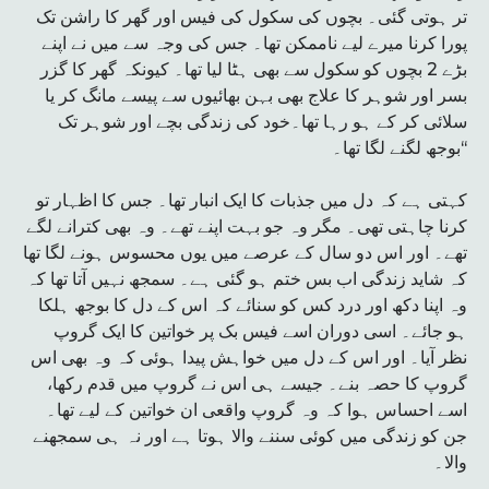
تر ہوتی گئی۔ بچوں کی سکول کی فیس اور گھر کا راشن تک
پورا کرنا میرے لیے ناممکن تھا۔ جس کی وجہ سے میں نے اپنے
بڑے 2 بچوں کو سکول سے بھی ہٹا لیا تھا۔ کیونکہ گھر کا گزر
بسر اور شوہر کا علاج بھی بہن بھائیوں سے پیسے مانگ کر یا
سلائی کر کے ہو رہا تھا۔خود کی زندگی بچے اور شوہر تک
بوجھ لگنے لگا تھا۔‘‘
کہتی ہے کہ دل میں جذبات کا ایک انبار تھا۔ جس کا اظہار تو
کرنا چاہتی تھی۔ مگر وہ جو بہت اپنے تھے۔ وہ بھی کترانے لگے
تھے۔ اور اس دو سال کے عرصے میں یوں محسوس ہونے لگا تھا
کہ شاید زندگی اب بس ختم ہو گئی ہے۔ سمجھ نہیں آتا تھا کہ
وہ اپنا دکھ اور درد کس کو سنائے کہ اس کے دل کا بوجھ ہلکا
ہو جائے۔ اسی دوران اسے فیس بک پر خواتین کا ایک گروپ
نظر آیا۔ اور اس کے دل میں خواہش پیدا ہوئی کہ وہ بھی اس
گروپ کا حصہ بنے۔ جیسے ہی اس نے گروپ میں قدم رکھا،
اسے احساس ہوا کہ وہ گروپ واقعی ان خواتین کے لیے تھا۔
جن کو زندگی میں کوئی سننے والا ہوتا ہے اور نہ ہی سمجھنے
والا۔