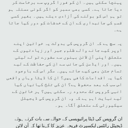
پہنچا سکتی ہیں۔ ان کو فورا گروپ سے برخاست کر
دیا جاتا ہے۔ کسی بھی ممبر کو اگر کوئی مسئلہ ہو
تو ہم اس کو بولنے کی آزادی دیتے ہیں۔ بغیر کسی
قسم کی جانبداری کے ان کے خدشات کو دور کیا جاتا
ہے۔
یہ سچ ہے کہ ان گروپس کی بدولت یہ خواتین اپنے
اوپر کیے جانے والے ظلم، جبر اور زیادتیوں کے
متعلق اپنی آن لائن بہنوں سے مشورے تو لے لیتی
ہیں۔ اور ایڈمن کی جانب سے ان کی حفاظت کے لیے
تمام جتن بھی کیے جاتے ہیں۔ مگر اس کے باوجود
کیا یہ اقدامات کافی ہیں؟ ان کا ڈیٹا وہاں واقعی
اس سب کے بعد محفوظ ہے؟ ان کی تلخ کہانیاں کیا
انہی گروپس تک محدود رہ سکتی ہیں؟ ہر خاتون کے
لیے نہایت اہم ہے کہ وہ ان گروپس کی ڈیجیٹل
سیکیورٹی کے متعلق آگاہ ہو۔
ان گروپس کی ڈیٹا پرائیویسی کے حوالے سے بات کرتے ہوئے
ڈیجیٹل رائٹس ایکسپرٹ فریحہ عزیز کا کہنا تھا کہ آن لائن