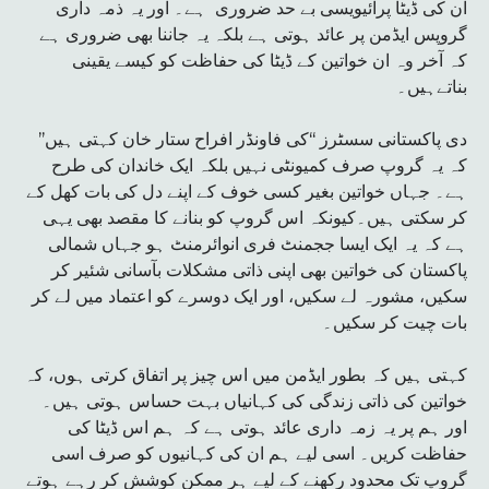
ان کی ڈیٹا پرائیویسی بے حد ضروری ہے۔ اور یہ ذمہ داری
گروپس ایڈمن پر عائد ہوتی ہے بلکہ یہ جاننا بھی ضروری ہے
کہ آخر وہ ان خواتین کے ڈیٹا کی حفاظت کو کیسے یقینی
بناتےہیں۔
’’دی پاکستانی سسٹرز ‘‘کی فاونڈر افراح ستار خان کہتی ہیں
کہ یہ گروپ صرف کمیونٹی نہیں بلکہ ایک خاندان کی طرح
ہے۔ جہاں خواتین بغیر کسی خوف کے اپنے دل کی بات کھل کے
کر سکتی ہیں۔کیونکہ اس گروپ کو بنانے کا مقصد بھی یہی
ہے کہ یہ ایک ایسا ججمنٹ فری انوائرمنٹ ہو جہاں شمالی
پاکستان کی خواتین بھی اپنی ذاتی مشکلات بآسانی شئیر کر
سکیں، مشورہ لے سکیں، اور ایک دوسرے کو اعتماد میں لے کر
بات چیت کر سکیں۔
کہتی ہیں کہ بطور ایڈمن میں اس چیز پر اتفاق کرتی ہوں، کہ
خواتین کی ذاتی زندگی کی کہانیاں بہت حساس ہوتی ہیں۔
اور ہم پر یہ زمہ داری عائد ہوتی ہے کہ ہم اس ڈیٹا کی
حفاظت کریں۔ اسی لیے ہم ان کی کہانیوں کو صرف اسی
گروپ تک محدود رکھنے کے لیے ہر ممکن کوشش کر رہے ہوتے