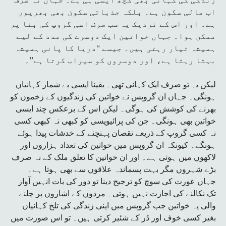
اب مالی سکون ہے۔ بلکہ جذباتی سکون بھی بھرپور
ہے۔ اور اس کے نزدیک یہ سب صرف اسی گروپ کی بنا پر
ممکن ہوا۔ جہاں خواتین ایک دوسرے کی مدد کے لیے
ہمیشہ تیار رہتی ہیں۔ جیسے “دریا کا پانی ہمیشہ
بہتا رہتا ہے، اور دوسروں کو سیراب کرتا ہے”۔
لیکن یہ تو صرف ایک کہانی تھی۔ یقینا ایسی بے شمار کہانیاں
ہونگی۔ جہاں ان گروپس نے خواتین کی زندگیوں کے زخموں کو
بھرنے کی کوشش کی ہوگی۔ لیکن اس کے برعکس چند ایسی
خواتین بھی ہونگی۔ جن کی پرائیویسی کو کبھی نہ کبھی کسی
نہ کسی گروپ کے ذریعے نقصان پہنچنے کے خدشات پیدا ہوئے
ہونگے۔ کیونکہ ان گروپس میں خواتین کی تعداد ہزاروں اور
لاکھوں میں ہوتی ہے۔ اور ان خواتین کا تعلق ملک کے نہ صرف
بڑے شہروں مگر بہت پسماندہ علاقوں سے بھی ہوتا ہے۔
جہاں عورت کی سوچ کو ترجیح دینا تو دور کی بات انہیں آواز
تک نکالنے کی اجازت نہیں ہوتی۔ مردوں کے اشاروں پر چلنے
والی یہ خواتین جب گروپس میں اپنی زندگی کی تلخ کہانیاں
بغیر کسی خوف اور ڈر کے شئیر کرتی ہیں۔ تو اس صورت میں