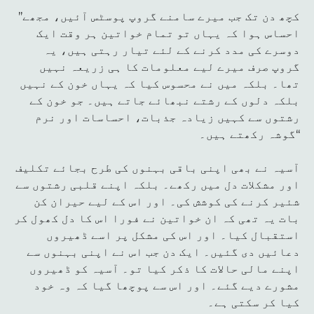
’’کچھ دن تک جب میرے سامنے گروپ پوسٹس آئیں، مجھے
احساس ہوا کہ یہاں تو تمام خواتین ہر وقت ایک
دوسرے کی مدد کرنے کے لئے تیار رہتی ہیں، یہ
گروپ صرف میرے لیے معلومات کا ہی زریعہ نہیں
تھا۔ بلکہ میں نے محسوس کیا کہ یہاں خون کے نہیں
بلکہ دلوں کے رشتے نبھائے جاتے ہیں۔ جو خون کے
رشتوں سے کہیں زیادہ جذبات، احساسات اور نرم
گوشہ رکھتے ہیں۔‘‘
آسیہ نے بھی اپنی باقی بہنوں کی طرح بجائے تکلیف
اور مشکلات دل میں رکھے۔ بلکہ اپنے قلبی رشتوں سے
شئیر کرنے کی کوشش کی۔ اور اس کے لیے حیران کن
بات یہ تھی کہ ان خواتین نے فورا اس کا دل کھول کر
استقبال کیا۔ اور اس کی مشکل پر اسے ڈھیروں
دعائیں دی گئیں۔ ایک دن جب اس نے اپنی بہنوں سے
اپنے مالی حالات کا ذکر کیا تو۔ آسیہ کو ڈھیروں
مشورے دیے گئے۔ اور اس سے پوچھا گیا کہ وہ خود
کیا کر سکتی ہے۔