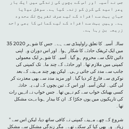
جس نے آسیہ اور اس کے بچوں کی زندگی میں ایک بار
پھر امید کی کرن کو زندہ کیا ہے۔ سوشل میڈیا
جہاں بہت سے افراد کے لیے صرف تفریح تک محدود
ہے۔ وہیں بہت سے افراد کے لیے کمائی کا بھی واحد
زریعہ بن رہا ہے۔
35 سالہ آسیہ کا تعلق راولپنڈی سے ہے۔ جس کا شوہر 2020
میں ایک ٹریفک حادثے کا شکار ہوا۔ اور اس دوران وہ اپنی
دائیں ٹانگ سے محروم ہو گیا۔ آسیہ کا شوہر ایک معمولی
کمپنی میں ملازم تھا۔ اور حادثے کے چند ماہ تک کمپنی کی
جانب سے مدد کی جاتی رہی۔ لیکن پھر چند مہینے کے بعد
نوکری سے فارغ کر دیا گیا۔ اور مزید مدد سے بھی معذرت کر
لی گئی۔ لیکن آسیہ اور اس کے تین بچوں کے لیے یہ حادثہ
کسی بھیانک خواب سے کم نہیں تھا۔ جس خواب نے انہیں رات
کی تاریکیوں میں یوں جکڑا کہ ان کا بیدار ہونا بہت مشکل
تھا۔
’’ شروع کے چھے مہینے کمپنی نے کافی ساتھ دیا، لیکن اس سے
زیادہ وہ بھی کیا کر سکتے تھے۔ مگر زندگی مشکل سے مشکل