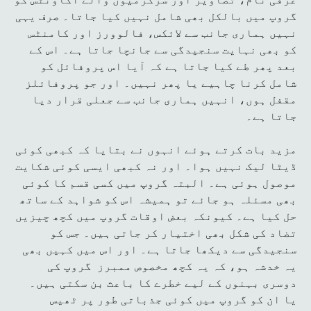
گروپ میں بالکل بھی شامل نہیں کیا جاتا۔ صرف یہی
نہیں ہماری جانب سے لائکس، فالوورز اور کامنٹس
کو بھی نہایت سنجیدگی سے جانچا جاتا ہے۔ اس کے
بعد پھر طے کیا جاتا ہے کہ آیا اس پروفائل کو
شامل کرنا چاہیے یا پھر نہیں۔ اور جو پروفائلز
مقفل ہوں، انہیں ہماری جانب سے جعلی قرار دیا
جاتا ہے۔
مزید بات کرتے ہوئے انہوں نے بتایا کہ کبھی کوئی
ڈیٹا لیک نہیں ہوا۔ اور نہ کبھی ایسی کوئی شکایت
موصول ہوئی ہے۔ البتہ گروپ میں کسی قسم کا کوئی
بھی مسئلہ ہو جائے تو ہمیشہ اس کو شواہد کے ساتھ
حل کیا ہے۔ کیونکہ بعض اوقات گروپ میں کچھ چیزیں
تضاد کی شکل بھی اختیار کر جاتی ہیں۔ جس کو
سنجیدگی سے دیکھا جاتا ہے۔ اور اس میں کہیں بھی
یہ خدشہ ہو، کہ یہ کچھ مخصوص ممبرز گروپ کی
دوسری بہنوں کے لیے خطرے کا باعث بن سکتی ہیں۔
یا ان کو گروپ میں کوئی جذباتی طور پر ٹھیس