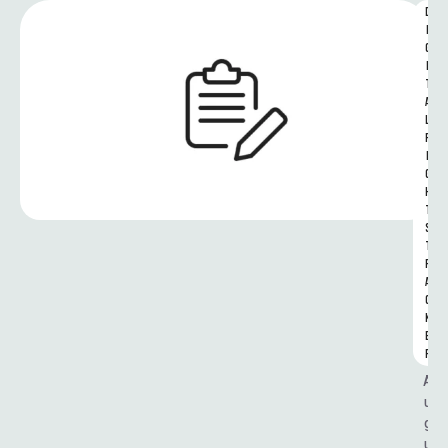
D
I
G
I
T
A
L 
R
I
G
H
T
S 
T
R
A
C
K
E
R
A
u
g
u