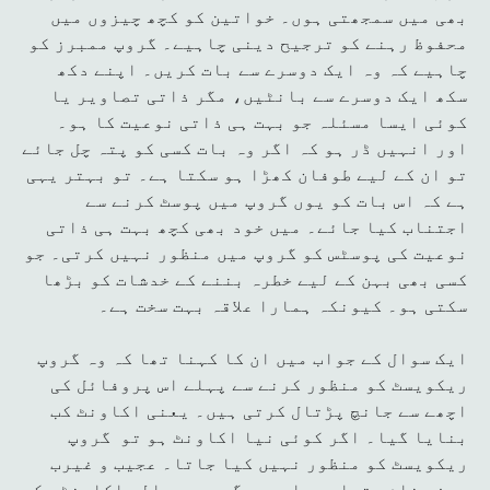
بھی میں سمجھتی ہوں۔ خواتین کو کچھ چیزوں میں
محفوظ رہنے کو ترجیح دینی چاہیے۔ گروپ ممبرز کو
چاہیے کہ وہ ایک دوسرے سے بات کریں۔ اپنے دکھ
سکھ ایک دوسرے سے بانٹیں، مگر ذاتی تصاویر یا
کوئی ایسا مسئلہ جو بہت ہی ذاتی نوعیت کا ہو۔
اور انہیں ڈر ہو کہ اگر وہ بات کسی کو پتہ چل جائے
تو ان کے لیے طوفان کھڑا ہو سکتا ہے۔ تو بہتر یہی
ہے کہ اس بات کو یوں گروپ میں پوسٹ کرنے سے
اجتناب کیا جائے۔ میں خود بھی کچھ بہت ہی ذاتی
نوعیت کی پوسٹس کو گروپ میں منظور نہیں کرتی۔ جو
کسی بھی بہن کے لیے خطرہ بننے کے خدشات کو بڑھا
سکتی ہو۔ کیونکہ ہمارا علاقہ بہت سخت ہے۔
ایک سوال کے جواب میں ان کا کہنا تھا کہ وہ گروپ
ریکویسٹ کو منظور کرنے سے پہلے اس پروفائل کی
اچھے سے جانچ پڑتال کرتی ہیں۔ یعنی اکاونٹ کب
بنایا گیا۔ اگر کوئی نیا اکاونٹ ہو تو گروپ
ریکویسٹ کو منظور نہیں کیا جاتا۔ عجیب و غیرب
عرفی نام، تصاویر اور سرگرمیوں والے اکاونٹس کو