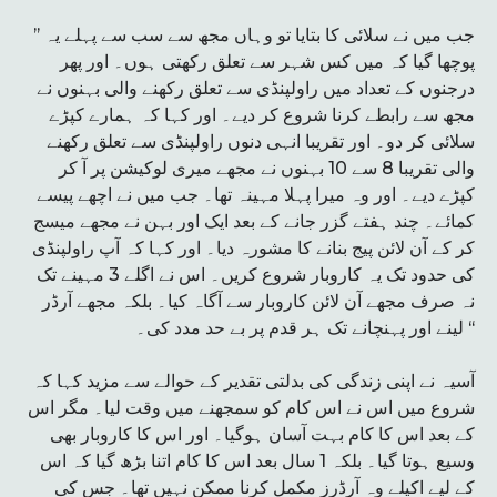
’’ جب میں نے سلائی کا بتایا تو وہاں مجھ سے سب سے پہلے یہ
پوچھا گیا کہ میں کس شہر سے تعلق رکھتی ہوں۔ اور پھر
درجنوں کے تعداد میں راولپنڈی سے تعلق رکھنے والی بہنوں نے
مجھ سے رابطے کرنا شروع کر دیے۔ اور کہا کہ ہمارے کپڑے
سلائی کر دو۔ اور تقریبا انہی دنوں راولپنڈی سے تعلق رکھنے
والی تقریبا 8 سے 10 بہنوں نے مجھے میری لوکیشن پر آ کر
کپڑے دیے۔ اور وہ میرا پہلا مہینہ تھا۔ جب میں نے اچھے پیسے
کمائے۔ چند ہفتے گزر جانے کے بعد ایک اور بہن نے مجھے میسج
کر کے آن لائن پیج بنانے کا مشورہ دیا۔ اور کہا کہ آپ راولپنڈی
کی حدود تک یہ کاروبار شروع کریں۔ اس نے اگلے 3 مہینے تک
نہ صرف مجھے آن لائن کاروبار سے آگاہ کیا۔ بلکہ مجھے آرڈر
لینے اور پہنچانے تک ہر قدم پر بے حد مدد کی۔ ‘‘
آسیہ نے اپنی زندگی کی بدلتی تقدیر کے حوالے سے مزید کہا کہ
شروع میں اس نے اس کام کو سمجھنے میں وقت لیا۔ مگر اس
کے بعد اس کا کام بہت آسان ہوگیا۔ اور اس کا کاروبار بھی
وسیع ہوتا گیا۔ بلکہ 1 سال بعد اس کا کام اتنا بڑھ گیا کہ اس
کے لیے اکیلے وہ آرڈرز مکمل کرنا ممکن نہیں تھا۔ جس کی