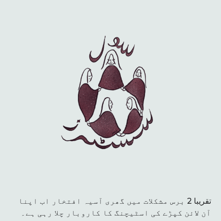
تقریبا 2 برس مشکلات میں گھری آسیہ افتخار اب اپنا
آن لائن کپڑے کی اسٹیچنگ کا کاروبار چلا رہی ہے۔