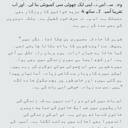
وجہ سے اس نے اپنی ایک چھوٹی سی کمیونٹی بنا لی۔ اور اب
تقریبا آسیہ کے ساتھ 4 مزید خواتین کا روزگار بھی
منسلک ہے۔اب وہ نہ صرف خود کفیل ہے۔ بلکہ دوسروں
کی بھی مدد کر رہی ہے۔
’’ شوہر کا حادثہ مجبوری بن چکا تھا۔ مگر میں
ہمیشہ سے اپنے شوہر کا ہاتھ بٹانا چاہتی تھی۔
کہا جاتا ہے جہاں ارادہ ہو، وہاں راہ نکل ہی آتی
ہے۔ اور کچھ ایسا ہی میری زندگی میں بھی ہوا۔
میرے شوہر بھی اب چھوٹی موٹی نوکری کر رہے ہیں۔
لیکن میرے کاروبار سے کافی زیادہ آسانیاں پیدا
ہو گئی ہیں، اور خاص طور پر بچے سکول جانے لگے
ہیں۔ سب سے زیادہ خوشی اسی بات کی ہے۔‘‘
اس بات میں کوئی دو رائے نہیں ہے کہ زندگی کی
تاریکیوں میں جب ایک خاتون کی حمایت دوسری
خاتون کے ساتھ ہوتی ہے۔ تو اس کی زندگی کی
اندھیرا بھی اجالے میں بدلنے لگتا ہے۔ آسیہ کی
زندگی کی کہانی بھی کچھ ایسی ہی ہے۔ جہاں نہ صرف