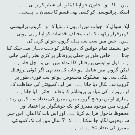
ہیں۔ تاکہ وہ خاتون جو اپنا ڈیٹا وہاں شیئر کر رہی ہے۔
اسکی پرائیویسی کو کسی بھی قسم کا نقصان نہ پہنچے۔
ایک سوال کے جواب میں انہوں نے بتایا کہ وہ گروپ پرائیوسی
کو برقرار رکھنے کے لیے مختلف اقدامات کو اپنا رہی ہوتی
ہیں۔ جس میں سب سے پہلے گروپ جوائن کرنے کی
خواہشمند تمام خواتین کی پروفائلز کو بہت دیہان سے چیک کیا
جاتا ہے۔ خاص طور پر جعلی پروفائلز پر کڑی نظر رکھی جاتی
ہے۔ اول تو ایسی پروفائلز کا ابتداء میں ہی پتہ چل جاتا ہے۔
لیکن گروپ میں شامل ہو جانے کے بعد بھی اگر کوئی پروفائل
ہلکی سی بھی مشکوک محسوس ہو تو اسے فوری طور پر
گروپ سے نکال دیا جاتا ہے۔ اس لیے کمیونٹی کی حفاظت کے
لیے روزانہ کی بنیاد پر پروفائلز کا باقائدہ جائزہ لیا جاتا ہے۔
ہماری اولین ترجیح گروپ میں ممبرز کی تعداد سے کہیں زیادہ
گروپ میں موجود ممبرز کو ایک خوشگوار، پر اعتماد اور
محفوظ ماحول فراہم کرنا ہے۔ اور اس بات کا اندازہ اس چیز
سے بخوبی لگایا جا سکتا ہے۔ کہ 7 سال میں اب تک کمیونٹی
ممبرز کی تعداد 50 ہزار ہے۔