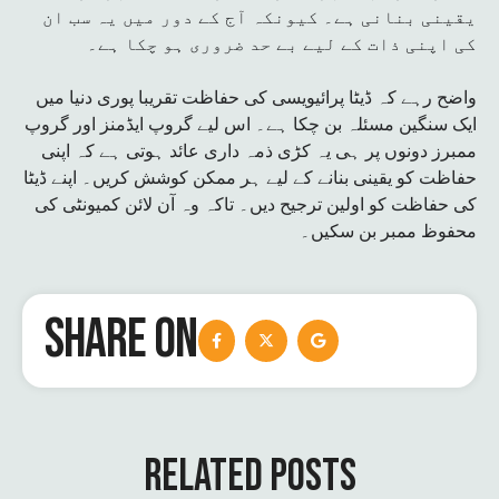
یقینی بنانی ہے۔ کیونکہ آج کے دور میں یہ سب ان
کی اپنی ذات کے لیے بے حد ضروری ہو چکا ہے۔
واضح رہے کہ ڈیٹا پرائیویسی کی حفاظت تقریبا پوری دنیا میں
ایک سنگین مسئلہ بن چکا ہے۔ اس لیے گروپ ایڈمنز اور گروپ
ممبرز دونوں پر ہی یہ کڑی ذمہ داری عائد ہوتی ہے کہ اپنی
حفاظت کو یقینی بنانے کے لیے ہر ممکن کوشش کریں۔ اپنے ڈیٹا
کی حفاظت کو اولین ترجیح دیں۔ تاکہ وہ آن لائن کمیونٹی کی
محفوظ ممبر بن سکیں۔
SHARE ON
RELATED POSTS