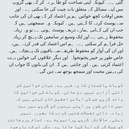
گئی ہے۔ کیونکہ اپنی شناخت کو ظاہر نہ کر کے بھی گروپ
میں اپنے مسائل کے متعلق بات چیت کی جا سکتی ہے۔ اور
بعض اوقات کچھ خواتین ہم پر اعتماد کر کے بھی ان کی جانب
سے پوسٹ کرنے کا کہتی ہیں۔ کیونکہ وہ سمجھتی ہیں کہ
جب ان کی کہانی ہمارے ذریعے پوسٹ ہوتی ہے تو وہ زیادہ
محفوظ رہتی ہے اور ایک وسیع تر سامعین تک پہنچ کر زیادہ
حل فراہم کر سکتی ہے۔ ہم اس اعتماد کی قدر کرتے ہیں،
اور ان کی آواز کو محفوظ طریقے سے باقیوں تک پہنچاتے ہیں۔
خاص طور پر خیبر پختونخواہ اور دیگر علاقوں کی خواتین بہت
اعتماد کرتی ہیں۔ اور جانتی ہیں کہ ان کی باتوں کا جواب ان
کی بہنیں محبت اور سمجھ بوجھ سے دیں گی۔
کوہاٹ پاکستان کا وہ شہر ہے۔ جہاں خواتین کو
اتنی آزادی نہیں دی جاتی۔ کوہاٹ کی خواتین کا
واحد گروپ جس کی ایڈمن افشین خان کہتی ہیں کہ
میں ذاتی طور پر اپنی بہنوں کو گروپ میں بہت
زیادہ ذاتی تفصلات شئیر کرنے کا مشورہ نہیں
دیتی۔ حالانکہ گروپ پرائیویٹ ہے۔ تمام پروفائلز
کو چیک کر کے ایڈ کیا جاتا ہے۔ مگر اس کے باوجود