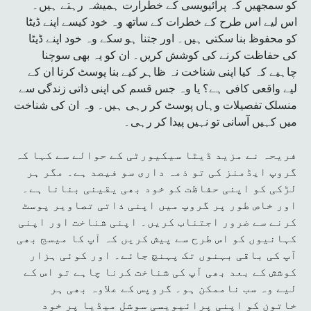
کو سمجھیں کہ پرائیویسی کے خطرارت ہمیشہ رہتے ہیں۔
اس لیے اس طرح کے خطرات کے ساتھ وہ خود کیسے اپنے ڈیٹا
کو محفوظ بنا سکتی ہیں۔ اور جتنا ہو سکے وہ خود اپنے ڈیٹا
کی حفاظت کرنے کی کوشش کریں۔ ان کو یہ بھی سوچنا
چاہیے کہ کیا اپنی شناخت نہ ظاہر کیے بنا پوسٹ کرنا ان کے
لیے واقعی کافی ہے؟ یا وہ جس قسم کی اپنی ذاتی زندگی سے
منسلک تفصیلات وہاں پوسٹ کر رہی ہیں۔ وہ ان کی شناخت
میں کہیں آسانی تو نہیں پیدا کر رہی۔
فریحہ نے مزید ڈیٹا سیکیورٹی کے حوالے سے کہا کہ
گروپ ایڈمنز کی تو ذمہ داری سو فیصد ہے۔ مگر ہر
لڑکی کو اپنی حفاظت کو خود بھی یقینی بنانا ہے۔
اور خاص طور پر گروپ میں اپنی ذاتی تصاویر پوسٹ
کرنے سے ضرور اجتناب کریں۔ اپنی شناخت اور اپنی
کہانیوں کو اس طرح سے پیش کریں کہ آپ کا میسج بھی
آپ کی باقی بہنوں تک پہنچ جائے۔ اور کوئی ہزار
کوشش کے بعد بھی آپ کی شناخت کرنا چاہے تو اس کے
لیے وہ سب ناممکن ہو۔ گروپس کے علاوہ بھی ہر
خاتون کو اپنی پرائیویسی سوشل میڈیا پر خود