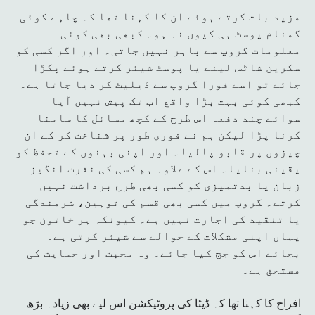
مزید بات کرتے ہوئے ان کا کہنا تھا کہ چاہے کوئی
گمنام پوسٹ ہی کیوں نہ ہو۔ کبھی بھی کوئی
معلومات گروپ سے باہر نہیں جاتی۔ اور اگر کسی کو
سکرین شاٹس لینے یا پوسٹ شیئر کرتے ہوئے پکڑا
جائے تو اسے فورا گروپ سے ڈیلیٹ کر دیا جاتا ہے۔
کبھی کوئی بہت بڑا واقع اب تک پیش نہیں آیا
سوائے چند دفعہ اس طرح کے کچھ مسائل کا سامنا
کرنا پڑا لیکن ہم نے فوری طور پر شناخت کر کے ان
چیزوں پر قابو پالیا۔ اور اپنی بہنوں کے تحفظ کو
یقینی بنایا۔ اس کے علاوہ ہم کسی کی نفرت انگیز
زبان یا بدتمیزی کو کسی بھی طرح برداشت نہیں
کرتے۔ گروپ میں کسی بھی قسم کی توہین، شرمندگی
یا تنقید کی اجازت نہیں ہے۔ کیونکہ ہر خاتون جو
یہاں اپنی مشکلات کے حوالے سے شیئر کرتی ہے۔
بجائے اس کو جج کیا جائے۔ وہ محبت اور حمایت کی
مستحق ہے۔
افراح کا کہنا تھا کہ ڈیٹا کی پروٹیکشن اس لیے بھی زیادہ بڑھ