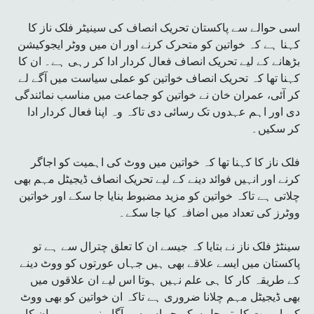
اسی حوالے سے پاکستان تحریک انصاف کی سینیٹر فلک ناز کا
کہنا ہے کہ خواتین کو متحرک کرنے اور ان میں ووٹر ایجوکیشن
بڑھانے کے لیے تحریک انصاف فعال کردار ادا کر رہی ہے۔ ان کا
کہنا تھا کہ تحریک انصاف خواتین کو عملی سیاست میں آگے لے
کر آئی، عمران خان نے خواتین کو جماعت میں مناسب نمائندگی
دی اور اہم عہدوں تک رسائی دی تاکہ وہ اپنا فعال کردار ادا
کر سکیں۔
فلک ناز کا کہنا تھا کہ خواتین میں ووٹ کی اہمیت کو اجاگر
کرنے اور انہیں فوائد دینے کے لیے تحریک انصاف ڈیجیٹل مہم بھی
چلاتی ہے تاکہ خواتین کو مزید مضبوط بنایا جا سکے اور خواتین
ووٹرز کی تعداد میں اضافہ کیا جا سکے۔
سینٹڑ فلک ناز نے بتایا کہ جیسے ان کا تعلق چترال سے ہے تو
پاکستان میں ایسے علاقے بھی ہیں جہاں عورتوں کو ووٹ دینے
کے طریقہ کار کا ہی علم نہیں ہوتا اس لیے ان علاقوں میں
بھی ڈیجیٹل مہم چلانا ضروری ہے تاکہ ان خواتین کو بھی ووٹ
کی اہمیت کا پتہ چل سکے جو اس سے آگاہ نہیں ہیں۔ ان کا