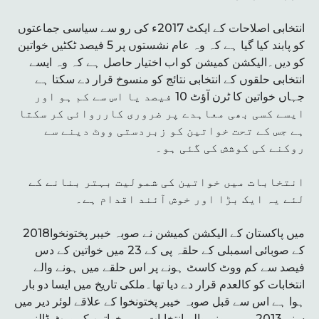
انتخابی اصلاحات کے ایکٹ 2017ء کی رو سے سیاسی جماعتوں
کو پابند کیا گیا ہے کہ وہ عام نشستوں پر 5 فیصد ٹکٹیں خواتین
کو دیں۔الیکشن کمیشن کو اب اختیار حاصل ہے کہ وہ ایسے
انتخابی حلقوں کے انتخابی نتائج کو منسوخ قرار دے سکتا ہے
جہاں خواتین کا ٹرن آؤٹ 10 فیصد یا اس سے کم ہو اور
ایسے کسی بھی معاہدے پر ضروری کارروائی کر سکتا
ہے جس کے تحت خواتین کو زبردستی ووٹ دینے سے
روکنے کی کوشش کی گئی ہو۔
انتخابات میں خواتین کی شمولیت بہتر بنانے کے
لئے یہ ایک بڑا اور خوش آئند اقدام ہے۔
2018میں پاکستان کے الیکشن کمیشن نے صوبہ خیبر پختونخوا
کے صوبائی اسمبلی کے حلقہ پی کے 23 میں خواتین کے دس
فیصد سے کم ووٹ کاسٹ ہونے پر اس حلقے میں ہونے والے
انتخابات کو کالعدم قرار دے دیا تھا۔ملکی تاریخ میں ایسا دو بار
ہوا ہے اس سے قبل صوبہ خیبر پختونخوا کے علاقے لوئر دیر میں
سنہ 2013 میں ہونے والے انتخابات میں خواتین کو ووٹ ڈالنے