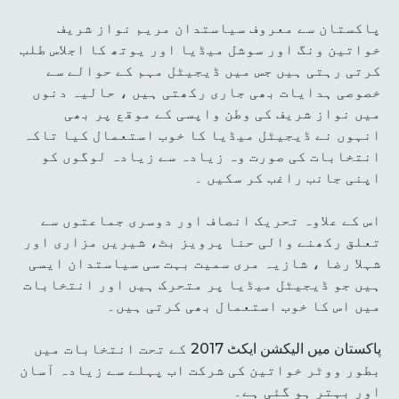
پاکستان سے معروف سیاستدان مریم نواز شریف
خواتین ونگ اور سوشل میڈیا اور یوتھ کا اجلاس طلب
کرتی رہتی ہیں جس میں ڈیجیٹل مہم کے حوالے سے
خصوصی ہدایات بھی جاری رکھتی ہیں ، حالیہ دنوں
میں نواز شریف کی وطن واپسی کے موقع پر بھی
انہوں نے ڈیجیٹل میڈیا کا خوب استعمال کیا تاکہ
انتخابات کی صورت وہ زیادہ سے زیادہ لوگوں کو
اپنی جانب راغب کر سکیں ۔
اس کے علاوہ تحریک انصاف اور دوسری جماعتوں سے
تعلق رکھنے والی حنا پرویز بٹ، شیریں مزاری اور
شہلا رضا ، شازیہ مری سمیت بہت سی سیاستدان ایسی
ہیں جو ڈیجیٹل میڈیا پر متحرک ہیں اور انتخابات
میں اس کا خوب استعمال بھی کرتی ہیں۔
پاکستان میں الیکشن ایکٹ 2017 کے تحت انتخابات میں
بطور ووٹر خواتین کی شرکت اب پہلے سے زیادہ آسان
اور بہتر ہو گئی ہے۔