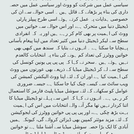
سیاسی عمل میں شرکت کو ووٹ اور سیاسی عمل میں حصہ
داری کی بناء پر بڑھانے کے قائل ہیں ۔ اسی حوالے سے ان کی
خصوصی ہدایات پہ عمل کرتے ہوئے اسی طرح پیپلز پارٹی
ڈیجیٹل دنیا میں متحرک ہے، اور اس حوالے سے خواتین میں
ووٹ کی اہمیت پر بھی کام کر رہے ہیں اور یہ کہ انفرادی
سطح سے لیکر ڈیجیٹل دنیا میں کثیر تعداد میں اپنا پیغام بآسانی
پہنچایا جا سکتا ہے ۔ انہوں نے بتایا کہ سندھ میں کبھی بھی
خواتین ووٹرز کی تعداد کم ہونے کی بناء پہ انتخابات کالعدم
نہیں ہوئے ہیں ۔سحر نے کہا کہ پی پی پی یونین کونسل کی
سطح سے لے کر ڈیجیٹل میڈیا کے ذریعے بھی عورتوں میں ووٹ
کی اہمیت کیا ہے اور ان کے لئے اپنا ووٹ الیکشن کمیشن کی
ویب سائٹ سے کیسے چیک کیا جا سکتا ہے جیسے ضروری
عوامل کو سکھانے کے لئے سوشل میڈیا پلیٹ فارمز کا استعمال
کر رہی ہے۔ انہوں نے کہا کہ اس سے پہلے تو ڈیجیٹل میڈیا کا
اتنا کردار نہیں تھا مگر آنے والے انتخابات میں اس کی اہمیت
بہت بڑھ چکی ہے، اور پی پی پی خواتین ووٹرز کی ایجوکیشن
کے لئے مزید موئثر کمپین بھی ڈیزائن کروائے گی، کیونکہ ہمیں
آبادی کا ایک بڑا حصہ سوشل میڈیا سے آشنا ملتا ہے تو خواتین
میں ووٹ کی اہمیت کے لئے بھی ڈیجیٹل میڈیا یا ڈیجیٹل مہم