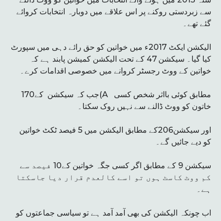
سے زبردستی روکنے پر اس علاقے میں دوبارہ انتخابات کروائے
گئے تھے۔
الیکشن ایکٹ 2017ء میں خواتین کو حق رائے دہی میں سپورٹ
کیا گیا۔ سیکشن 47 کے تحت الیکشن کمیشن پابند ہے کہ
خواتین کے ووٹ رجسٹر کروانے میں خصوصی اقدامات کرے۔
جب کہ سیکشن کے170(Aمطابق کوئی بااثر شخص کسی
خاتون کو ووٹ ڈالنے سے نہیں روک سکتا۔
اور سیکشن206کے مطابق الیکشن میں 5 فیصد ٹکٹ خواتین
کو دیے جائیں گے۔
سیکشن 9 کے مطابق اگر کسی جگہ خواتین کے10 فیصد سے
کم ووٹ کاسٹ ہوں تو اسے کالعدم قرار دیا جاسکتا
ہے۔
اب چونکہ الیکشن کی بھی آمد آمد ہے تو سیاسی جماعتوں کو