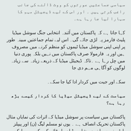
سیاسی جماعتیں عورتوں کو ووٹ ڈالنے کی جانب
راغب کرتی ہیں ۔ اور اس کے لیے ڈیجیٹل مہم کا
سہارا لیا جا رہا ہے۔
کہا جاتا ہے کہ پاکستان میں آئندہ انتخابی جنگ سوشل میڈیا
پلیٹ فارمز پہ لڑی جائے گی۔ اس لیے تمام جماعتیں مبینہ طور
پر اپنی اپنی سوشل میڈیا ٹیموں کو منظم کرنے میں مصروف
ہیں اور یہ فارمولا صرف پاکستان میں نہیں بلکہ پوری دنیا
میں چل رہا ہے ۔تاکہ ڈیجیٹل میڈیا کے ذریعے زیادہ سے زیادہ
لوگوں کو آگاہی مہم دی جا
سکے اور جیت میں کردار ادا کیا جا سکے۔
سیاست کے لیے ڈیجیٹل میڈیا کا کردار کیسے بڑھ
رہا ہے؟
پاکستان میں سیاست پر سوشل میڈیا کے اثرات کی نمایاں مثال
پاکستان تحریک انصاف ہے ۔ یوں تو مسلم لیگ (ن) اور پیپلز
پارٹی نے بھی اپنے سوشل میڈیا سیل قائم کر رکھے ہیں لیکن