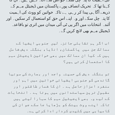
کہنا تھا کہ تحریک انصاف پورے پاکستان میں ڈیجیٹل مہم کے
ذریعے آگاہی پیدا کر رہی ہے تاکہ خواتین کو ووٹ کی اہمیت
کا پتہ چل سکے اور وہ اپنے اس حق کو استعمال کر سکیں۔ اور
آئندہ انتخابات میں اگر پی ٹی آئی میدان میں اتری تو باقاعدہ
ڈیجیٹل مہم بھی لانچ کریں گے۔
اب اگر ہم تقابلی جائزہ لیں جنوبی ایشیا کے
ممالک جن میں پاکستان، انڈیا، بنگلہ دیش شامل
ہیں کہ کیا ان ممالک میں بھی خواتین ڈیجیٹل مہم
کا استعمال کرتی ہیں؟
تو بنگلہ دیش کی حسینہ واجد اور بھارت کی سونیا
گاندھی کو جنوبی ایشیائی خواتین میں اہم اور
منفرد اعزاز حاصل ہے ۔ ان کا شمار طاقتور اور
مقبول ترین سیاستدانوں میں ہوتا ہے ۔ انتخابات
کے لیے وہ بھی ڈیجیٹیل مہم کا سہارا لیتی ہیں
تاکہ اپنے ووٹ بینک کو بڑھایا جا سکے جو ان کی
کامیابی میں کلیدی کردار ادا کرتی ہے۔