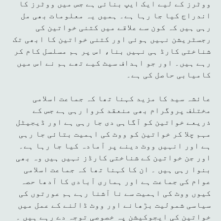
ووٹرز کے لیے ایک ایپ بنائی ہے جس میں ووٹرز کا
اندراج کیا جا رہا ہے۔ ہمیں یہ معلومات بھی مل
رہی ہیں کہ کون سے علاقے میں کتنی خواتین کی
رجسٹریشن نہیں ہوئی اور کتنی خواتین کا ابھی تک
شناختی کارڈ ہی نہیں بنا، اس پر ہم مسلسل کام کر
رہے ہیں۔ اور جو اہداف سیٹ کیے تھے ہم نے اس میں
کامیابی حاصل کی ہے۔
عائشہ سید کا مزید کہنا تھا کہ جماعت اسلامی
مختلف پروگرام بھی منعقد کروا رہی ہے جس کے
ذریعے خواتین کو آگاہی دی جا رہی ہے اور ڈیجیٹل
مہم چلا کر خواتین کو ووٹ کی اہمیت بتائی جا رہی
ہے اور انہیں ووٹ دینے پر آمادہ کیا جا رہا ہے۔
اور جن خواتین کے شناختی کارڈز نہیں ہیں وہ بھی
بنوا رہی ہیں ۔ ان کا کہنا تھا کہ جماعت اسلامی
عوام کی جماعت ہے اور ہماری آبادی کا آدھا حصہ
کیوں ووٹ کی اہمیت سے نا آشنا رہے ہم عورتوں کی
سیاسی شمولیت بڑھانے اور ووٹ ڈالنے کے عمل میں
خواتین کی ایجوکیشن پہ خصوصی توجہ دے رہے ہیں ۔