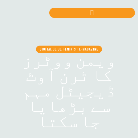
DIGITAL 50.50, FEMINIST E-MAGAZINE
ویمن ووٹرز
کا ٹرن آوٹ
ڈیجیٹل مہم
سے بڑھایا
جا سکتا
ہے۔