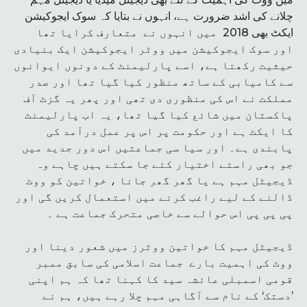
چلانے کی اشد ضرورت ہے، انہوں نے بتایا کہ سوک ایجوکیشن
ایکٹ بھی 2018 میں انہوں نے متعارف کرایا تھا
اور سوک ایجوکیشن میں ووٹر ایجوکیشن ایک بنیادی
حیثیت رکھتا ہے، اسے پارلیمنٹ کے دونوں ایوانوں
سے کامیابی کے ساتھ منظور کیا گیا تھا اور صدر
مملکت نے اس کی منظوری دی تھی اور پھر یہ گزٹ آف
پاکستان میں شائع کیا گیا تھا، یہ اب پارلیمنٹ
کا ایکٹ ہے اور حکومت پر اس پر عمل درآمد کی
پابندی ہے۔ اور سیا سی جماعتیں اس دور جدید میں
جو بھی راستے اختیار کئے جا سکتے ہیں چاہے وہ
ڈیجیٹل مہم ہے یا گھر گھر جانا ، خواتین کو ووٹ
ڈالنے کے لیے راغب کرنے میں استعمال کریں گی اور
پی پی پی اس حوالے سے خاصی متحرک جماعت ہے ۔
ڈیجیٹل مہم کا خواتین ووٹرز میں شعور دینا اور
ووٹ کی اہمیت بارے جماعت اسلامی کی سابق ممبر
قومی اسمبلی عائشہ سید کا کہنا تھا کہ ہم اپنی
’دستک‘ کے نام سے آگاہی مہم چلا رہے ہیں، ہم نے