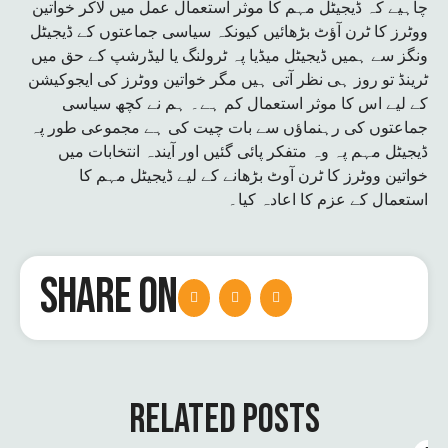
چاہیے کہ ڈیجیٹل مہم کا موثر استعمال عمل میں لاکر خواتین
ووٹرز کا ٹرن آؤٹ بڑھائیں کیونکہ سیاسی جماعتوں کے ڈیجیٹل
ونگز سے ہمیں ڈیجیٹل میڈیا پہ ٹرولنگ یا لیڈرشپ کے حق میں
ٹرینڈ تو روز ہی نظر آتی ہیں مگر خواتین ووٹرز کی ایجوکیشن
کے لیے اس کا موثر استعمال کم ہے۔ ہم نے کچھ سیاسی
جماعتوں کی رہنماؤں سے بات چیت کی ہے مجموعی طور پہ
ڈیجیٹل مہم پہ وہ متفکر پائی گئیں اور آیندہ انتخابات میں
خواتین ووٹرز کا ٹرن آوٹ بڑھانے کے لیے ڈیجیٹل مہم کا
استعمال کے عزم کا اعادہ کیا۔
SHARE ON
RELATED POSTS