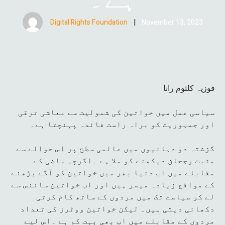
Digital Rights Foundation
|
November 13, 2023
فوزیہ کلثوم رانا
سیاسی عمل میں خواتین کی شمولیت سے معاشی ترقی
اور جمہوریت کو براہ راست فائدہ پہنچتا ہے۔
گزشتہ دو دہائیوں میں عالمی سطح پر اس حوالے سے
مثبت رجحان دیکھنے کو ملا ہے ۔اگرچہ ماضی کے
مقابلے میں اب دنیا بھر میں خواتین کو آگے بڑھنے
کے مواقع زیادہ میسر ہیں اور اب خواتین سائنس سے
لے کر سیاست تک میں مردوں کے ساتھ کام کرتی
دکھائی دیتی ہیں۔ لیکن خواتین ووٹرز کی تعداد
مردوں کے مقابلے میں اب بھی بہت کم ہے ۔اس لیے