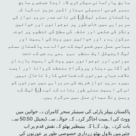
سابق پارلمانی سیکرٹری لاء اینڈ جسٹس و سابق
ممبر قومی اسمبلی مہناز اکبر عزیز نے کہا کہ
پاکستان مسلم لیگ (ن) کی نائب صدر مریم نواز کی
سربراہی میں خاص طور پر نوجوانوں اور خواتین
ونگز کی ضلعی اور حلقہ کی سطح کی تنظیم پر توجہ
مرکوز ہے ، اور خواتین میں ووٹ کی اہمیت اور
سیاسی عمل میں شمولیت کے حوالے سے پاکستان مسلم
لیگ ڈیجیٹل ایک منظم مہم بھی ہے جس کے تحت
عورتوں اور نوجوانوں میں ووٹ کی اہمیت بارے ان
کو آگاہی دینا، پروگرام منعقد کروانا اور ایسے
علاقے جہاں عورتوں کے شناختی کارڈ تاحال نہیں
ہیں، مریم نواز شریف کی سربراہی میں عورتوں کو
اس کی اہمیت عملی طور بتانے کے لیے (ن) لیگ کے
ویمن ونگ میدان عمل میں سرگرم ہیں۔
پاکستان پیپلز پارٹی کی سینیٹر سحر کامران نے خواتین میں
ووٹ کی اہمیت اجاگر کرنے کے حوالے سے ڈیجیٹل 50.50 سے
بات کرتے ہوئے کہا کہ بینیظیر بھٹو کے نقش قدم پر اب
چئیرمین بلاول بھٹو زرداری خصوصی طور پر عورتوں کی