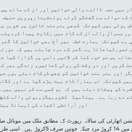
ار میں حصہ ڈالنے والی خواتین اور ان کے ساتھ پس
ت کے حوالے سے گفتگو کرتے ہوئےشہنازپروین حنیف ن
ش ہوتی ہیں کیونکہ کبھی ہنرمند خاتون پر شوہر پا
ور سسرال والے ان کے کام میں رکاوٹ پیدا کردیتے 
 ہے کیونکہ ہمارے خطہ میں آج بھی خواتین کا گھر 
 تصورکیاجاتا ہے۔گھر کے مرد چاہتے ہیں کہ عورتیں
ائے بس جو خود کما کر لائیں ،اسی پر گزارا کیا ج
ت کریں اور دو وقت کی روٹی کھائیں، زندگی بھر کی
گر اور ہنر مند خواتین کو چھپ کرکام دیتی ہوں جو
یں کیونکہ اب ہمارا کام بہت بڑھ گیا ہے اور کلائ
رے کو پیغام دیتے ہیں کہ ہم کسی سے کم نہیں ہیں۔
ھ دے رہا ہے۔ ہینڈمیڈ کشن،بیگز،موتی والے کلچ
اور آرائشی اشیاء کی ڈیمانڈ بہت 
تک پہنچ گئی ہے جس میں 14 کروڑ مرد جبکہ خوت