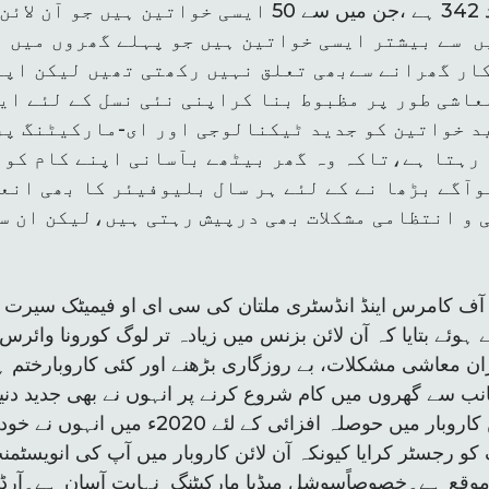
خواتین ممبران کی تعداد 342 ہے ،جن میں سے 50 ایسی خو
ں سے بیشتر ایسی خواتین ہیں جو پہلے گھروں میں ب
ار گھرانے سےبھی تعلق نہیں رکھتی تھیں لیکن اپن
عاشی طور پر مظبوط بنا کراپنی نئی نسل کے لئے ای
د خواتین کو جدید ٹیکنالوجی اور ای-مارکیٹنگ پر
رہتا ہے،تاکہ وہ گھر بیٹھے بآسانی اپنے کام کو 
وآگے بڑھا نے کے لئے ہر سال بلیوفیئر کا بھی انع
 و انتظامی مشکلات بھی درپیش رہتی ہیں،لیکن ان س
آف کامرس اینڈ انڈسٹری ملتان کی سی ای او فیمیٹک سیرت 
وئے بتایا کہ آن لائن بزنس میں زیادہ تر لوگ کورونا وائرس 
ان معاشی مشکلات، بے روزگاری بڑھنے اور کئی کاروبارختم 
نب سے گھروں میں کام شروع کرنے پر انہوں نے بھی جدید دنی
خواتین کی آن لائن کاروبار میں حوصلہ افزائی
فیمیٹک کو رجسٹر کرایا کیونکہ آن لائن کاروبار میں آپ کی انوی
 موقع ہے۔خصوصاًسوشل میڈیا مارکیٹنگ نہایت آسان ہے۔آرڈر