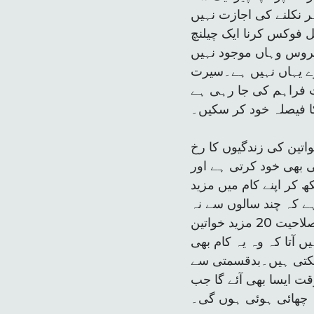
ر نکلنے کی اجازت نہیں
ل فوکس کرنا ایک چیلنچ
سروس وہاں موجود نہیں
رے یہاں نہیں ہے۔سیرت
یت فراہم کی جا رہی ہے
کا فیصلہ خود کر سکیں۔
اتین کی زندگیوں کا رخ
ئی بھی خود کرتی ہے اور
ھ کر اپنے کام میں مزید
ہے کہ چند سالوں سے نہ
صرف وہ پاکستان کی معیشت میں حصہ ڈال رہی ہے بلکہ اپنے جیسی ہنرمند اور باصلاحیت 20 مزید خواتین
 آتا کہ وہ یہ کام بھی
 سکتی ہیں۔بدقسمتی سے
ت ایسا بھی آئے گا جب
 چھائی ہوئی ہوں گی۔