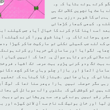
و کرتے ہوئے بتایا کہ وہ
ے باعث پانچویں کلاس تک ہی
ہے،اس کا شوہر درزی ہے جس
لئے وہ کبھی کبھار کڑھائی
بعد اسے اپنا کام کرنے کا خیال آیا، جس کیلئے اب
جمع ہوجائے تاکہ وہ اپنا شوق پورا کرنے کیلئے آز
س کے لئے جب کمیٹی نکلی تو مارکیٹ جاکر کپڑا ،دھ
ھاپہ لگوایا اور سامان کی خریداری کرتے ہوئےکا
ے سلائی کردی ،تاہم سوال یہ تھا کہ انہیں کہاں ا
 بہت تگ ودو کرنی پڑی، بہت عرصہ تک اشیاء فروخت 
سامان اٹھاؤ اور بازار چلو وہاں جاکر کچھ دکانو
بتائی کہ وہاں جائیں ۔شہناز کا کہناہے کہ تعلیم 
رہی مگر حوصلہ نہیں ہارا ،پھر سنا تھا کہ لوگ آن
ے ہیں تو کوشش کی کہ بٹنوں والے موبائل کی بجائے
مگر رقم نہیں ہونے کی وجہ سے پریشانی ہوئی ،بہت 
 لیا اور خان بوتیک کے نام سے آن لائن کپڑے اور ب
جو ہاتھوں ہاتھ فروخت ہو جاتی تھیں مگر مجھے موب