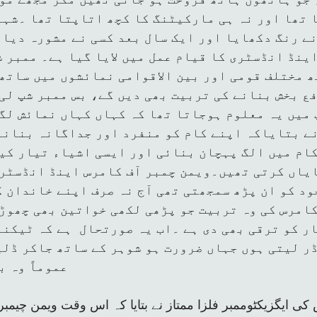
 تھا اور نہ ہی مارکیٹنگ کا کچھ اتاپتا تھا ۔شہن
نے رنگ دکھایا اور ایک سال بعد کسی نے مشورہ دیا
ینڈ انڈسٹری کا قیام عمل میں لایا گیا ہے۔ ممبر 
 مختلف قومی اور بین الاقوامی نمائشوں میں ساتھ
ع بخش بنانے کی تربیت بھی دیں گے، بس ممبر شپ لی
میں یہ معلوم ہوجاتا تھا کہ کہاں کہاں نمائش لگن
 بتایاکہ اپنے کام کو منفرد اور جداگانہ بنانے
ام میں الگ پہچان بنائی اور ایسی اشیاء تیار کی
یاں کرتی تھیں۔ویمن چمبر آف کامرس اینڈ انڈسٹری
ود کو ان پڑھ سمجھتی تھی آج نہ صرف اپنے خاندان 
کامرس کی وہ تربیت جو پڑھی لکھی خواتین بھی چھوڑ
ر کو ترقی بھی دی ہے ۔اب یہ صورتحال ہے کہ ٹیکنا
ڈر لیتی ہوں جہاں ضرورت ہو شوہر کے ساتھ جاکر ڈل
عموماً وہ ب
ی ایگزیکٹوممبر فلزا ممتاز نے بتایا کہ اس وقت ویمن چیم