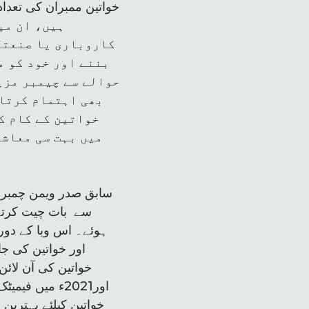
ہیں، ان می
کاروباری یا صنعتک
بننے اور خود کو م
حوالے سے چیمبر مزی
بھی اہتمام کرتا 
خواتین کے کام ک
میں بہت سی معاشی
سابق صدر ویمن چمبر 
سے بات چیت کرتے ہ
ہوئے۔ اس وبا کے دور
اور خواتین کی جا
اور2021ء میں 
خواتین کیلئے بہترین