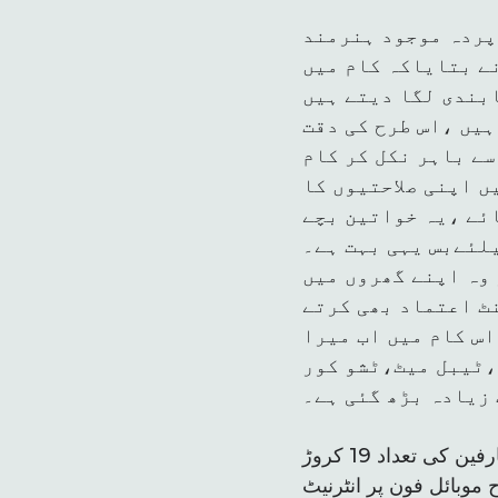
 پردہ موجود ہنرمند
ے بتایاکہ کام میں
بندی لگا دیتے ہیں
ہیں ،اس طرح کی دقت
سے باہر نکل کر کام
 اپنی صلاحتیوں کا
ائے ،یہ خواتین بچے
لئےبس یہی بہت ہے۔
 وہ اپنے گھروں میں
نٹ اعتماد بھی کرتے
اس کام میں اب میرا
،ٹیبل میٹ،ٹشو کور
زیادہ بڑھ گئی ہے۔
پاکستان ٹیلی کمیونکیشن اتھارٹی کی سالانہ رپورٹ کے مطابق ملک میں موبائل صارفین کی تعداد 19 کروڑ
ین صرف 5کروڑ ہیں۔ اسی طرح موبائل فون پر انٹرنیٹ