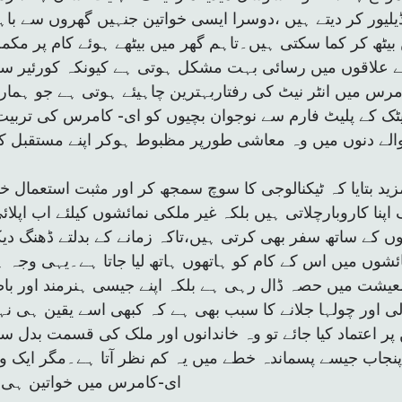
ڈیلیور کر دیتے ہیں ،دوسرا ایسی خواتین جنہیں گھروں سے باہ
بیٹھ کر کما سکتی ہیں۔تاہم گھر میں بیٹھے ہوئے کام پر مکم
کے علاقوں میں رسائی بہت مشکل ہوتی ہے کیونکہ کورئیر 
مرس میں انٹر نیٹ کی رفتاربہترین چاہیئے ہوتی ہے جو ہما
میٹک کے پلیٹ فارم سے نوجوان بچیوں کو ای- کامرس کی ترب
 والے دنوں میں وہ معاشی طورپر مظبوط ہوکر اپنے مستقبل 
ید بتایا کہ ٹیکنالوجی کا سوچ سمجھ کر اور مثبت استعمال خو
اپنا کاروبارچلاتی ہیں بلکہ غیر ملکی نمائشوں کیلئے اب اپلا
وں کے ساتھ سفر بھی کرتی ہیں،تاکہ زمانے کے بدلتے ڈھنگ دیک
ئشوں میں اس کے کام کو ہاتھوں ہاتھ لیا جاتا ہے۔یہی وجہ 
اور چولہا جلانے کا سبب بھی ہے کہ کبھی اسے یقین ہی نہیں
پر اعتماد کیا جائے تو وہ خاندانوں اور ملک کی قسمت بدل
پنجاب جیسے پسماندہ خطے میں یہ کم نظر آتا ہے۔مگر ایک وق
ای-کامرس میں خواتین ہی