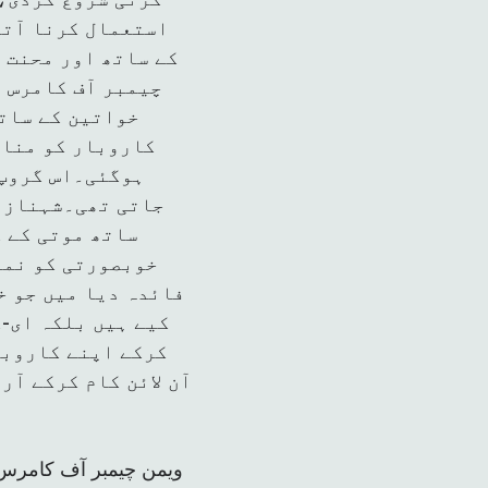
استعمال کرنا آتا
کے ساتھ اور محنت 
چیمبر آف کامرس ا
خواتین کے ساتھ
کاروبار کو مناف
ہوگئی۔اس گروپ 
جاتی تھی۔شہنازنے
ساتھ موتی کے ک
خوبصورتی کو نما
فائدہ دیا میں جو خ
کیے ہیں بلکہ ای-
کرکے اپنے کاروبا
آن لائن کام کرکے آر
ویمن چیمبر آف کامرس ک