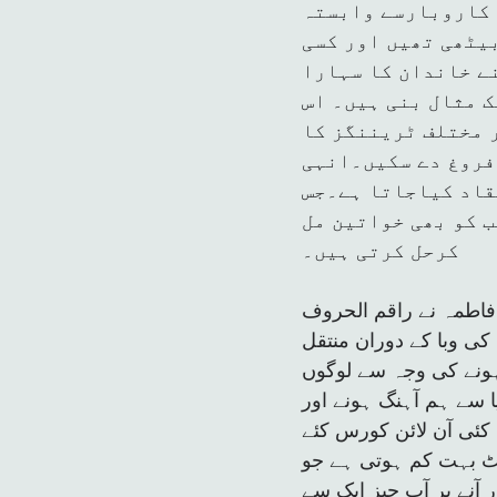
اتین ہیں جو آن لائن کاروبارسے وابستہ
یٹھی تھیں اور کسی
ے خاندان کا سہارا
ک مثال بنی ہیں۔ اس
 مختلف ٹریننگز کا
فروغ دے سکیں۔انہی
قاد کیاجاتا ہے۔جس
ب کو بھی خواتین مل
کرحل کرتی ہیں۔
فاطمہ نے راقم الحروف
کی وبا کے دوران منتقل
ہونے کی وجہ سے لوگوں
ا سے ہم آہنگ ہونے اور
 کے لئے 2020ء میں انہوں نے خود کئی آن لائن کورس کئے
سٹمنٹ بہت کم ہوتی ہے جو
 آنے پر آپ چیز ایک سے