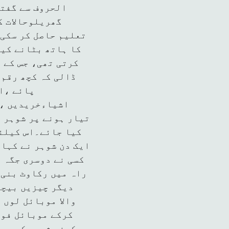
الحروف سے گفتگ
گھریلوحالات ک
تعلیم حاصل کر سکی 
کا ہاتھ بٹانے کی
کرتی تھی، جس کے 
ڈالی کہ کچھ رقم 
پائے ،ا
اشیاءخریدیں ،چ
تیار ہونے پر شوہر ن
کیا جائے۔اس کیلئے
ایک دن شوہر نے کہا 
کسی نے دوسری جگہ 
راہ میں رکاوٹ بنی 
دیگر چیزیں بیچت
والا موبائل لوں 
کرکے موبائل فون
کرنی شروع کردی، 