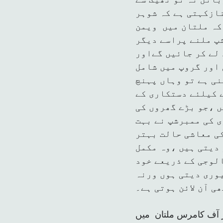
ازکہتی ہے کہ شوہر
 کہ ملتان میں ویمن
شپ ملنے پراسے دیگر
 لے کر جائیں گےاور
 اور گروپ میں شامل
ی ہے تو وہاں پہنچ
 کیلئے دستکاری کے
ں ،جو بڑے گھروں کی
 کی ممبرشپ نے بہت
کی معاشی حالت بہتر
 دیتی ہیں ،وہ مکمل
لوجی کے ذریعے خود
یوری دیتی ہوں ورنہ
ھی آن لائن ہوتی ہے۔
بر آف کامرس ملتان میں