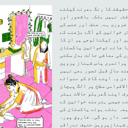
حقیقت کا رنگ بھرنے کیلئے
فتہ نہیں بلکہ باشعور اور
ضروری ہے۔ صنف اور جنس کی
ر خواتین کو آگے بڑھنے کے
ں اور ٹیکنالوجی پر ان کا
ا جائے توخواتین پاکستان
ں کی معاشی حالت بدل سکتی
 پرائمری پاس شہناز پروین
ند سال قبل تصور بھی نہیں
دن وہ اپنے کام کو منواتے
لاقوامی سطح پر الگ پہچان
ف اپنے گھریلو حالات بہتر
نے جیسی ہنرمند خواتین کے
عہ بنتے ہوئے پاکستان کی
صہ دار ہو گی۔ فاروق پورہ
 شہنازپروین حنیف نےراقم