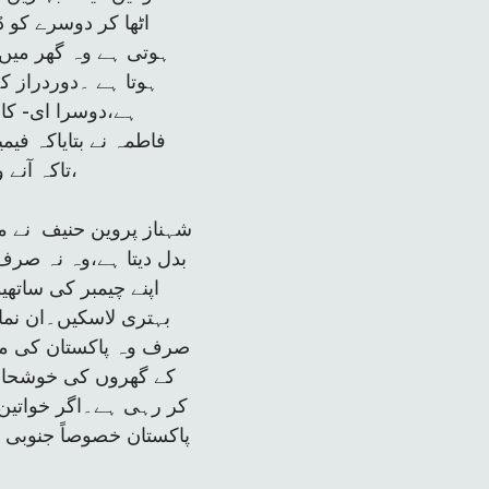
اٹھا کر دوسرے کو 
ہوتی ہے وہ گھر میں 
ہوتا ہے ۔دوردراز 
ہے،دوسرا ای- کا
فاطمہ نے بتایاکہ فی
،تاکہ آنے
شہناز پروین حنیف نے مز
بدل دیتا ہے،وہ نہ صرف 
اپنے چیمبر کی ساتھی
بہتری لاسکیں۔ان نما
کے گھروں کی خوشحالی 
کر رہی ہے۔اگر خواتین 
پاکستان خصوصاً جنوبی 