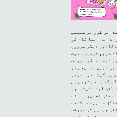
تدائی طور پر کمیٹی
ادانہ اپنا کام کر
اگااور دیگر ضروری
م شروع کردیا۔ سوٹ
ور کیسے جاکر فروخت
ہی نہیں ہوئی، پھر
ں پر کپڑے دیئے پھر
کی کمی بھی ترقی کی
 لائن اپنے کپڑےاور
 کوئی تصویر بنانے
مشکل سے پیسے اکٹھے
اقی چیزیں کی فروخت
ائل نہ تو ٹھیک سے