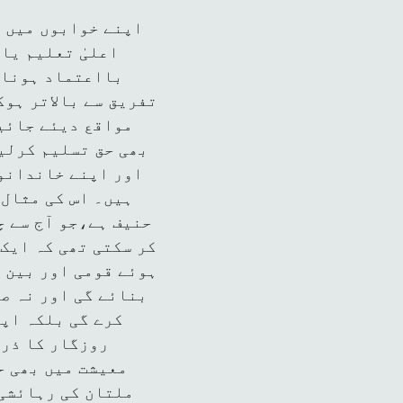
اپنے خوابوں میں 
اعلیٰ تعلیم یا
بااعتماد ہونا 
تفریق سے بالاتر ہوک
مواقع دیئے جائی
بھی حق تسلیم کرلی
اور اپنے خاندانو
ہیں۔ اس کی مثال
حنیف ہے،جو آج سے چ
کر سکتی تھی کہ ایک 
ہوئے قومی اور بین ا
بنائے گی اور نہ صر
کرے گی بلکہ اپ
روزگار کا ذری
معیشت میں بھی ح
ملتان کی رہائشی