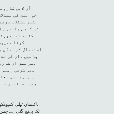
آن لائن کاروب
خواتین کی مشکلا
اکثر مشکلات درپی
تو کبھی والدین ا
اکثر سامنے رہتی
کرنا معیوب
استعمال کرنے کی بج
پالیں ،ان کی خدم
پھر میں ان کاری
بھی کرتی رہتی ہ
ہیں۔ہم بھی معاش
پورا خاندان سات