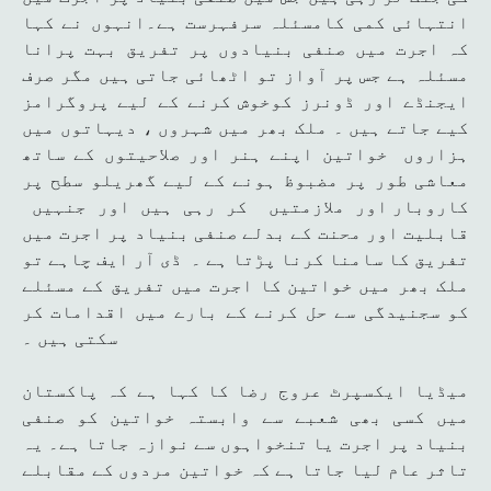
انتہائی کمی کامسئلہ سرفہرست ہے۔انہوں نے کہا
کہ اجرت میں صنفی بنیادوں پر تفریق بہت پرانا
مسئلہ ہے جس پر آواز تو اٹھائی جاتی ہیں مگر صرف
ایجنڈے اور ڈونرز کوخوش کرنے کے لیے پروگرامز
کیے جاتے ہیں ۔ ملک بھر میں شہروں ، دیہاتوں میں
ہزاروں خواتین اپنے ہنر اور صلاحیتوں کے ساتھ
معاشی طور پر مضبوظ ہونے کے لیے گھریلو سطح پر
کاروبار اور ملازمتیں کر رہی ہیں اور جنہیں
قابلیت اور محنت کے بدلے صنفی بنیاد پر اجرت میں
تفریق کا سامنا کرنا پڑتا ہے ۔ ڈی آر ایف چاہے تو
ملک بھر میں خواتین کا اجرت میں تفریق کے مسئلے
کو سجنیدگی سے حل کرنے کے بارے میں اقدامات کر
سکتی ہیں ۔
میڈیا ایکسپرٹ عروج رضا کا کہا ہے کہ پاکستان
میں کسی بھی شعبے سے وابستہ خواتین کو صنفی
بنیاد پر اجرت یا تنخواہوں سے نوازہ جاتا ہے۔ یہ
تاثر عام لیا جاتا ہے کہ خواتین مردوں کے مقابلے