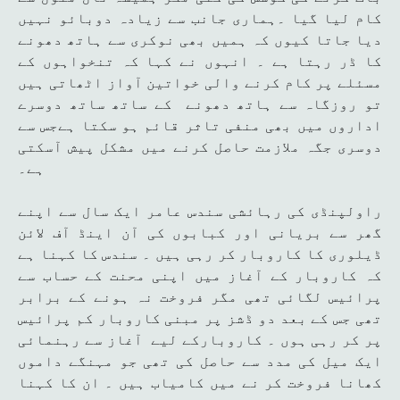
کام لیا گیا ۔ہماری جانب سے زیادہ دوبائو نہیں
دیا جاتا کیوں کہ ہمیں بھی نوکری سے ہاتھ دھونے
کا ڈر رہتا ہے ۔ انہوں نے کہا کہ تنخواہوں کے
مسئلے پر کام کرنے والی خواتین آواز اٹھاتی ہیں
تو روزگاہ سے ہاتھ دھونے کے ساتھ ساتھ دوسرے
اداروں میں بھی منفی تاثر قائم ہو سکتا ہےجس سے
دوسری جگہ ملازمت حاصل کرنے میں مشکل پیش آسکتی
ہے۔
راولپنڈی کی رہائشی سندس عامر ایک سال سے اپنے
گھر سے بریانی اور کبابوں کی آن اینڈ آف لائن
ڈیلوری کا کاروبار کر رہی ہیں ۔ سندس کا کہنا ہے
کہ کاروبار کے آغاز میں اپنی محنت کے حساب سے
پرائیس لگائی تھی مگر فروخت نہ ہونے کے برابر
تھی جس کے بعد دو ڈشز پر مبنی کاروبار کم پرائیس
پر کر رہی ہوں ۔ کاروبارکے لیے آغاز سے رہنمائی
ایک میل کی مدد سے حاصل کی تھی جو مہنگے داموں
کھانا فروخت کر نے میں کامیاب ہیں ۔ ان کا کہنا