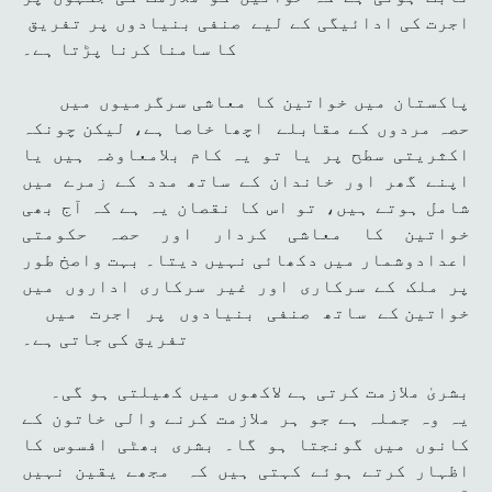
اجرت کی ادائیگی کے لیے صنفی بنیادوں پر تفریق
کا سامنا کرنا پڑتا ہے۔
پاکستان میں خواتین کا معاشی سرگرمیوں میں
حصہ مردوں کے مقابلے اچھا خاصا ہے، لیکن چونکہ
اکثریتی سطح پر یا تو یہ کام بلامعاوضہ ہیں یا
اپنے گھر اور خاندان کے ساتھ مدد کے زمرے میں
شامل ہوتے ہیں، تو اس کا نقصان یہ ہے کہ آج بھی
خواتین کا معاشی کردار اور حصہ حکومتی
اعدادوشمار میں دکھائی نہیں دیتا۔ بہت واصخ طور
پر ملک کے سرکاری اور غیر سرکاری اداروں میں
خواتین کے ساتھ صنفی بنیادوں پر اجرت میں
تفریق کی جاتی ہے۔
بشریٰ ملازمت کرتی ہے لاکھوں میں کھیلتی ہو گی۔
یہ وہ جملہ ہے جو ہر ملازمت کرنے والی خاتون کے
کانوں میں گونجتا ہو گا۔ بشری بھٹی افسوس کا
اظہار کرتے ہوئے کہتی ہیں کہ مجھے یقین نہیں