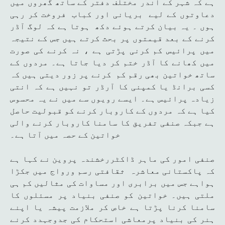
ہے کہ شہر کے اندر مختلف دفتر کے ساتھ گھروں میں
دعاوتوں کے لیے بریانی اور کباب فروخت کر رہی
ہوں ۔ یہ بیان کرتے ہوئے دکھ ہوتا ہے کہ لوگ آڈر
کرنے کے بعد قیمتوں پر بحث کرتے ہیں جس کے نتیجہ
میں پرائیس کم کرنی پڑتی ہے ، نہ کرنے کی صورت
میں کھانے کا آڈر ختم کر دیا جاتا ہے۔ مردوں کے
ساتھ خواتین بھی رقم کم کرنے پر زور دیتی ہیں کہ
کسی برانڈ یا کمپنی کا آرڈر تو نہیں ہے کہ انتی
زیادہ پرائیس ہے۔ ایسے رویوں سے میں نے یہ محسوس
کیا ہے کہ مردوں کے کاروبار کرنے کو قبولیت حاصل
ہے جبکہ صنفی تفریق کا سامنا کاروبار کرنے والی
خواتین کے حصہ میں آتا ہے۔
صنفی امور کی ماہر ڈاکٹررخشندہ پروین نے کہا ہے
کہ پاکستانی معاشرہ ثقافتی رسم ورواج میں جکڑا
ہواہے جس میں برابری اور مساوات کی مثالیں کم ہی
ملتی ہیں۔ خواتین کو صنفی بنیاد پر مسئلوں کا
سامنا کرنا پڑتا ہے خاص کر ملازمت پیشہ یا اپنے
ہنر کی بنیاد پرمعاشی استحکام کی جدوجہدد کرنے