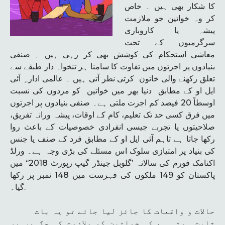
کا شکار بھی ہیں ۔ خاص
کر وہ خواتین جو ملازمت
پیشہ یا کاروباری
سرگرمیوں کے تحت
معاشی استحکام کی کوشش بھی کر رہی ہیں ۔ صنفی
بنیادوں پر اجرتوں میں تفاوت کا سامنا ہر تنخواہ دار طبقے سے
تعلق رکھنے والی خاتون کرتی نطر آتی ہیں ۔ عالمی ادارہِ آئی
ایل او کے مطابق دنیا بھر میں خواتین کو مردوں کی نسبت
اوسطاً 20 فیصد کم اجرت ملتی ہے۔ صنفی بنیادوں پر اجرتوں
میں فرق کسی حد تک تعلیم، کام کے اوقات، پیشہ ورانہ تفریق،
صلاحیتوں یا تجربے جیسی انفرادی خصوصیات کے باعث روا
رکھا جاتا ہے تاہم آئی ایل او کے مطابق فرد کے صنف یا جنس
کی بنیاد پر امتیازی سلوک اس مسئلے کی بڑی وجہ ہے۔ ورلڈ
اکنامک فورم کی سالانہ ’گلوبل جینڈر گیپ رپورٹ 2018‘‘ میں
پاکستان کو 149 ملکوں کی فہرست میں 148 نمبر پر رکھا
گیا۔.
حالات و واقعات کا جائز لیا جائے تو یہ بات
ثابت ہوتی ہے کہ خواتین کو ملازمت کی جگہوں پر