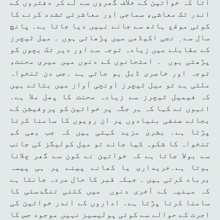
آتا کہ خواتین کے خلاف گھروں سے لے کر دفتروں کے
اندر تک معاشی، سماجی اور معاشرتی تشدد کرنے کا
کوئی موقع ہاتھ سے جانے نہیں دیا جاتا ہے۔ پانچ
سال سے ٖ نجی اکیڈمی میں پڑھاتی ہوں ۔ میل ٹیچرز
کے مقابلے میں زیادہ توجہ سے اور دیر تک بچوں کو
پڑھتی ہوں ۔ امتحانوں کے دنوں میں میری محنت،
توجہ اور خاصری ڈبل ہو جاتی ہے ۔جس دن تنخواہ
ملتی ہے تو میل ٹیچرز اونچی آواز میں بتاتے ہیں
کہ فیمیل ٹیچرز سے زیادہ محنت کا پھل ملا ہے۔
انہوں نے کہا کہ ہر جگہ پر خواتین کو پروفیشن کے
بجائے صنفی بنیادوں پر ان رویوں کا سامنا کرنا
پڑتا ہے۔ بشریٰ مزید کہتی ہیں کہ جب بھی کم
تنخواہ کا شکوہ کیا جائے تو میل کولیگز کی جانب
سے بولا جاتا ہے کہ خواتین نے کون سے گھر چلانا
ہوتا ہے۔خریداری یا کھانے پینے پر ہی پیسہ
برباد کرتی ہیں ۔ جبکہ قبر کا حال مردہ جانتا ہے
کہ مہنیہ کے آخری دنوں میں کتنی تنگدستی کا
سامنا کرنا پڑتا ہے۔ اداروں کے اندر خواتین کی
اجرت کے حوالے سے کوئی پولیسیز نہیں موجود جس کا