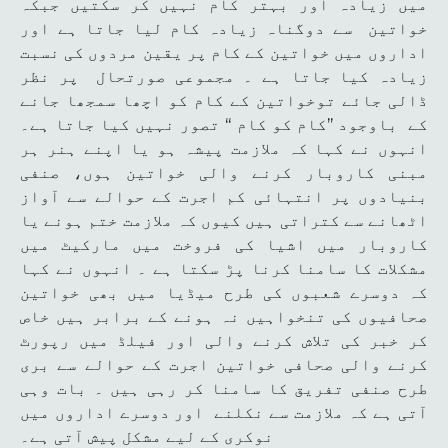
میں زیادہ اور بہتر کام نہیں کر سکتیں جبکہ
خواتین سے دوگناہ زیادہ کام لیا جاتا ہے اور
اداروں میں خواتین کے کام پر یقین مردوں کی نسبت
زیادہ کیا جاتا ہے ۔ مجموعی صورتحال پر نظر
ڈالی جائے توخواتین کے کام کو اچھا سمجھا جانے
کے باوجود ’’کام کو کام ‘‘ تصور نہیں کیا جاتا ہے۔
انہوں نے کہا کہ ملازمت پیشہ ہو یا اپنے ہنر ہر
مبنی کاروبار کرنے والی خواتین ہوں، صنفی
بنیادوں پر انتہائی کم اجرت کے حوالے سے آواز
اٹھانے سے کتراتی ہیں کیوں کہ ملازمت ختم ہونے یا
کاروبار میں اشیا کی فروخت میں مارکیٹ میں
مشکلات کا سامنا کرنا پڑ سکتا ہے ۔ انہوں نے کہا
کہ دوسرے شعبوں کی طرح میڈیا میں بھی خواتین
صحافیوں کی تنخواہیں نہ ہونے کے برابر ہیں خاص
کر خبر کی تلاش کرنے والی اور فیلڈ میں رپورٹ
کرنے والی صحافی خواتین اجرت کے حوالے سے بری
طرح صنفی تفریق کا سامنا کر رہی ہیں ۔ بات وہی
آتی ہے کہ ملازمت سے نکلنے اور دوسرے اداروں میں
نوکری کے لیے مشکل پیش آتی ہے۔