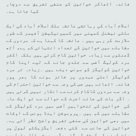
فائدہ اٹھاکر خواتین کو صنفی تفریق سے دوچار
کیا جاتا ہے۔
اسلام آباد کی رہائشی عائشہ ملک اسلام آباد کی ایک
ملٹی نیشنل کمپنی میں کمیونیکیشن آفیسر کے طور
ملازمت کر رہی ہیں ۔ عائشہ کا کہنا ہے کہ مردوں کے
مقابلے میں خواتین کی تعداد انتہائی کم ہے، آٹھ
گھنٹوں سے زیادہ خواتین کام کرتی ہیں بلکہ اکثر
مرد کولیگ آفس سے جلدی جانے کے لیے اپنا کام
خواتین کولیگز کو سونپ دیتے ہیں ۔زیادہ تر مرد
کولیگز اعلیٰ عہدوں پر فائز ہونے کا بھر پور
فائدہ اٹھاتے ہیں جس کی وجہ سے خواتین احترام کی
وجہ سے مردوں کاکام کرنے سے انکار نہیں کرتی ہیں
۔ اگر بات کی جائے اجرت کے حوالے سے تو ایک ماہ
کی خواتین کی تنخواہیں آفس میں مرد کولیگز کے
مقابلے میں کم ہیں ۔پروموشن اینڈ بونس کے اوقات
میں بھی خواتین کی صنفی تفریق واضح نظر آتی ہے۔
خواتین کی جانب سے کئی دفعہ ایگزیکٹو لیول پر
بات کرنے کی کوشش کی گئی مگر ہمیشہ ٹال مٹول سے