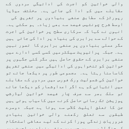
والی خواتین کو اجرت کی ادائیگی مردوں کے
مقابلے میں کم ادا کی جاتی ہے۔ مخلتف میڈیا
رپورٹز کے مطابق صنفی بنیادوں پر تفریق کی
اوسط شرح چونتیس فیصد سے بھی زیادہ ہو سکتی ہے۔
انہوں نے کہا کہ سرکاری سطح پر خواتین کی اجرت
کے حوالے سے برابری کی بنیاد پر ادا کی جاتی ہیں
مگر عملی بنیادوں پر صنفی برابری کا تصور نہیں
ہے۔ جبکہ پرائیویٹ سیکٹرمیں کسی کسی ادارے میں
صنفی برابری کے حقوق حاصل ہیں مگر کئی جگہوں پر
خواتین کو تنخواہوں کی ادائیگی میں صنفی تفریق
کاسامنا رہتا ہے۔ مجموعی طور پر دیکھا جائے تو
خواتین کی شمولیت ورک فورس میں مردوں کے مقابلے
میں انتہائی کم ہے اگر اعداوشمار کو دیکھا جائے
تو ملک بھر سے صرف چار فیصد خواتین لیڈرشپ
پوزیشن تک رسائی حاصل کرنے میں کامیاب ہوتی ہیں
جن کا تعلق ایلیٹ کلاس سے ہوتا ہے جبکہ دوسرے
طبقوں سے تعلق رکھنے والی خواتین بنیادی
ضروریاتِ زندگی پورا کرنے کے لیے معاشی استحکام
کی جنگ لڑ رہی ہیں جس میں صنفی بنیاد پر اجرت میں