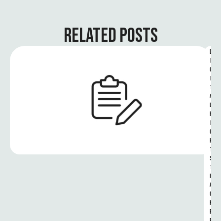
RELATED POSTS
D
I
G
I
T
A
L 
R
I
G
H
T
S 
T
R
A
C
K
E
R