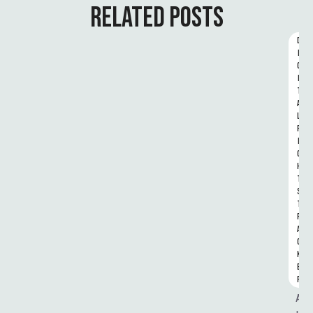
RELATED POSTS
D
I
G
I
T
A
L 
R
I
G
H
T
S 
T
R
A
C
K
E
R
A