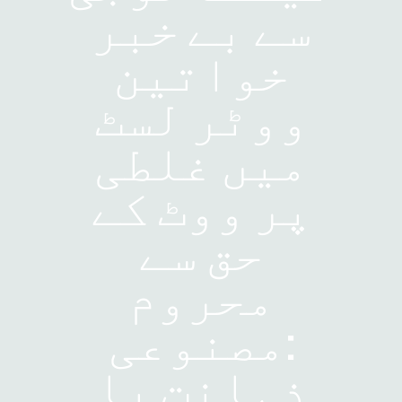
سے بے خبر
خواتین
ووٹر لسٹ
میں غلطی
پر ووٹ کے
حق سے
محروم
:مصنوعی
ذہانت یا