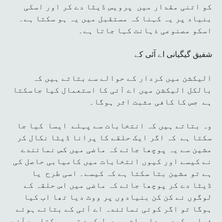
کو اتنی مقدار میں پرویس ڈیٹا دے کر اور اسکی
بنیاد پر یہ کہنا کہ مستقبل میں یہ ہو سکتا ہے۔
اسکو مصنوعی ذہانت کہا جاتا ہے۔
شفیق گیگیانی اے آئی کے
الیکشن میں کردار کے حوالے سے بتاتے ہیں کہ
بالکل الیکشن میں اے آئی کا استعمال کیا جاسکتا
ہے جس کا کافی مثبت اثر ہوگا۔
وہ بتاتے ہیں کہ انتخابات سے پہلے ایسا کیا جا
سکتا ہے کہ اگر ایک حلقے کا پرانا ڈیٹا نکال کر
مشین سے یہ پوچھا جائے کہ ماضی میں کس نمائندے
نے کیسے اور کیوں انتخابات میں کامیابی حاصل کی
ہے تو مشین بتا سکتا ہے کہ کیسے۔ اسی طرح یا
ڈیٹا دے کر پوچھا جائے کہ ماضی میں اس حلقہ کے
لوگوں نے کن کن بنیادوں پر ووٹ دیا تھا اب کیا
ہوگا تو اگر کوئی نمائندہ اے آئی کے بتائے ہوئے
فراہم کردہ معلومات پر عمل کرے تو ہوسکتا ہے آنے