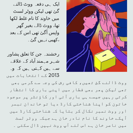
ایک ہی دفعہ ووٹ ڈالنے
گئ تھی لیکن ووٹر لسٹ
میں خاوند کا نام غلط لکھا
تھا، ووٹ ڈالے بغیر گھر
واپس آگئ تھی اس کے بعد
کھبی نہیں گئ۔،
رخشندہ جن کا تعلق پشاور
شہر مہمند آباد کے علاقے
سے ہیں کہتی ہیں کہ وہ
2013 کے انتخابات میں
ووٹ ڈالنے گئ تھیں، کافی رش کی وجہ سے گرمی بھی
تھی لیکن پھر بھی قطار میں اپنی باری کا انتظار
کرتی رہیں جیسے ہی باری آئی اور کاؤنٹر پر موجود
خاتون کو اپنا شناختی کارڈ دیا تو خاندان نبمر
اور ووٹ نمبر نکال کر بتایا کہ شناختی کارڈ میں
آپکے خاوند کا نام نادر خان ہے جبکہ ووٹر لسٹ
میں ناصر خان ہے اس لئے آپ ووٹ نہیں ڈال سکتی ۔