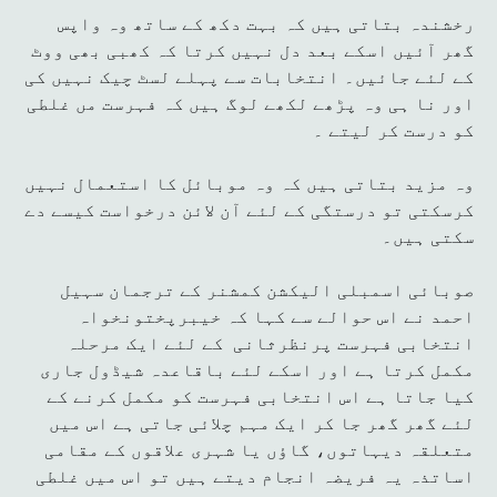
رخشندہ بتاتی ہیں کہ بہت دکھ کے ساتھ وہ واپس
گھر آئیں اسکے بعد دل نہیں کرتا کہ کھبی بھی ووٹ
کے لئے جائیں۔ انتخابات سے پہلے لسٹ چیک نہیں کی
اور نا ہی وہ پڑھے لکھے لوگ ہیں کہ فہرست مں غلطی
کو درست کر لیتے ۔
وہ مزید بتاتی ہیں کہ وہ موبائل کا استعمال نہیں
کرسکتی تو درستگی کے لئے آن لائن درخواست کیسے دے
سکتی ہیں۔
صوبائی اسمبلی الیکشن کمشنر کے ترجمان سہیل
احمد نے اس حوالے سے کہا کہ خیبرپختونخواہ
انتخابی فہرست پرنظرثانی کے لئے ایک مرحلہ
مکمل کرتا ہے اور اسکے لئے باقاعدہ شیڈول جاری
کیا جاتا ہے اس انتخابی فہرست کو مکمل کرنے کے
لئے گھر گھر جا کر ایک مہم چلائی جاتی ہے اس میں
متعلقہ دیہاتوں، گاؤں یا شہری علاقوں کے مقامی
اساتذہ یہ فریضہ انجام دیتے ہیں تو اس میں غلطی