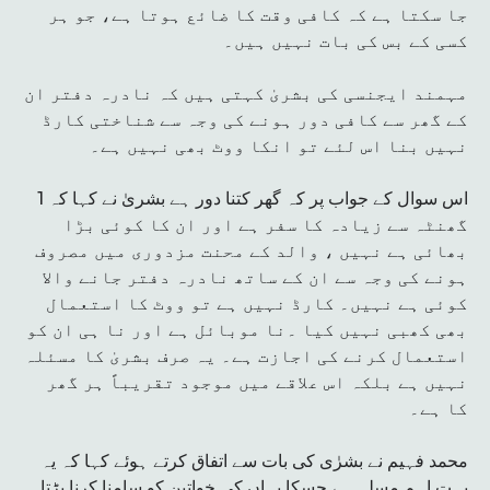
جا سکتا ہے کہ کافی وقت کا ضائع ہوتا ہے، جو ہر
کسی کے بس کی بات نہیں ہیں۔
مہمند ایجنسی کی بشریٰ کہتی ہیں کہ نادرہ دفتر ان
کے گھر سے کافی دور ہونے کی وجہ سے شناختی کارڈ
نہیں بنا اس لئے تو انکا ووٹ بھی نہیں ہے۔
اس سوال کے جواب پر کہ گھر کتنا دور ہے بشریٰ نے کہا کہ 1
گھنٹہ سے زیادہ کا سفر ہے اور ان کا کوئی بڑا
بھائی ہے نہیں ، والد کے محنت مزدوری میں مصروف
ہونے کی وجہ سے ان کے ساتھ نادرہ دفتر جانے والا
کوئی ہے نہیں۔ کارڈ نہیں ہے تو ووٹ کا استعمال
بھی کھبی نہیں کیا ۔نا موبائل ہے اور نا ہی ان کو
استعمال کرنے کی اجازت ہے۔ یہ صرف بشریٰ کا مسئلہ
نہیں ہے بلکہ اس علاقے میں موجود تقریباً ہر گھر
کا ہے۔
محمد فہیم نے بشرٰی کی بات سے اتفاق کرتے ہوئے کہا کہ یہ
بہت اہم مسلہ ہے جسکا یہاں کی خواتین کو سامنا کرنا پڑتا