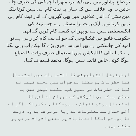
تو ضلع پشاور میں ہی بڈھ بیر، متھرا یا چمکنی کی طرف چلے
جائیں یہ وہ علاقے ہیں کہ یہاں پہ نیٹ کام ہی نہیں کرتا بلکہ
مین سٹی کے اندر علاقوں میں بھی گھروں کے اندر نیٹ کام ہی
نہیں کرتا تو یہ ایک بہت بڑا مسئلہ ہے، جب نیٹ کی
ایکسسبلٹی نہیں ہے تو پھر اپ کیسے کام کریں گے ابھی
حکومت فائیو جی ٹیکنالوجی کے حوالے سے کام کر رہی ہے تو
امید کی جاسکتی ہے پھر اس سے فرق پڑے گا لیکن اب یہی لگتا
ہے کہ اے آئی کا الیکشن میں استعمال صرف وقت کا ضیاع
ہوگا کوئی خاص فائدہ نہیں ہوگا، محمد فہیم نے کہا۔
آرٹیفیشل انٹیلیجنس کا انتخابات میں استعمال
کیا خطرناک ہو سکتا ہے جواب میں محمد فہیم نے
کہا کہ خطرناک تو نہیں کہہ سکتے لیکن عین یہ
ممکن ہے کہ جب الیکشن کے دوران اے آئی کا
استعمال ہوتو نقصان دہ ہوسکتا ہے کیونکہ اگر اے
آئی جہاں سے معلومات لے رہا ہوتو شاید وہ درست
نا ہو۔تو اسکا انتخابات پر منفی اثرات مرتب ہو
سکتے ہیں۔