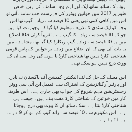
ہونے کے ساتھ ساتھ ایک اور اہم وجہ سامنے آئی ہیں خاص
طور پر 2017 میں خواتین ووٹرز کی فہرست جب سامنے آئی تو
اس میں کافی کمی تھی یعنی 10 فیصد سے زیادہ گیپ تھا اس
وجہ کو ایک سٹدی کے ذریعے معلوم کیا گیا کہ وجوہات کیا ہیں
جو کہ 10 فیصد سے زیادہ کا گیپ ہے۔ تقریباً کوئی 103 اضلاع
میں یہ 10 فیصد سے زیادہ گیپ ریکارڈ کیا گیا تھا، مشاہدے میں
یہ بات آئی تھی کہ ان اضلاع میں زیادہ تر خواتین کے پاس قومی
شناختی کارڈ نہیں تھا شناختی کارڈ نا ہونے کی وجہ سے ان کے
ووٹ درج نہیں ہو سکے تھے۔
اس مسلے کے حل کے لئے الیکشن کمیشن آف پاکستان نے نادرہ
اور پارٹنر آرگنائزیشن کے اشتراک سے فیمیل این آئی سی ووٹر
رجسٹریشن مہم شروع کی جو اب بھی جاری ہے۔ اس طریقہ
کار میں خواتین کے شناختی کارڈ مفت بنتے ہیں۔ جیسے ہی
شناختی کارڈ بنتا ہے اسکے ساتھ ان کا ووٹ بھی درج ہوجاتا
ہے۔ اس مکینزم سے 10 فیصد سے زائد گیپ کم ہو کر 9 فیصد
پر آگیا ہے۔