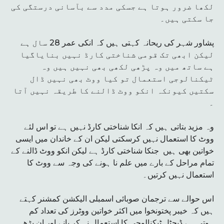
لکھا ضرور ہوتا ہے جسکی مدد سے بآسانی درستگی کی
جا سکتی ہیں۔
پشاور شہر کی ریحانہ کہتی ہیں کہ انکی عمر 28 سال ہے
لیکن ابھی تک قومی شناختی کارڈ نہیں بنایاگیا
ہے ساتھ میں وہ پڑھی لکھی بھی نہیں ہیں وہ
ٹیکنالوجی استعمال تو کیا ووٹ بھی نہیں ڈال
سکتیں کیونکہ انکو ووٹ ڈالنے کا طریقہ نہیں آتا
۔
وہ مزید بتاتی ہیں کہ انکا شناختی کارڈ نہیں ہے تو اس لئے
ووٹ کا استعمال نہیں کرسکتی لیکن ان کے خاندان میں ایسی
خواتین بھی ہیں جنکا شناختی کارڈ ہے لیکن انکو ووٹ ڈالنے کے
تمام مراحل کے بارے میں علم نا ہونے کی وجہ سے ووٹ کا
استعمال نہیں کرتیں۔
اس حوالے سے ترجمان صوبائی اسمبلی الیکشن کمشنر کہتے
ہیں کہ خیبر پختونخوا میں اکثر خواتین ووٹرز کی تعداد کم
ہوتی ہے ڈیجٹل ٹیکنالوجی کا استعمال نہ کر پانے اور ان پڑھ