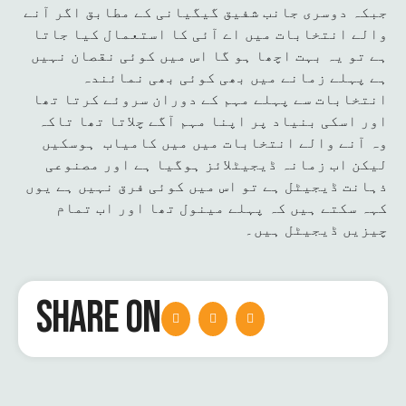
جبکہ دوسری جانب شفیق گیگیانی کے مطابق اگر آنے
والے انتخابات میں اے آئی کا استعمال کیا جاتا
ہے تو یہ بہت اچھا ہو گا اس میں کوئی نقصان نہیں
ہے پہلے زمانے میں بھی کوئی بھی نمائندہ
انتخابات سے پہلے مہم کے دوران سروئے کرتا تھا
اور اسکی بنیاد پر اپنا مہم آگے چلاتا تھا تاکہ
وہ آنے والے انتخابات میں میں کامیاب ہوسکیں
لیکن اب زمانہ ڈیجیٹلائز ہوگیا ہے اور مصنوعی
ذہانت ڈیجیٹل ہے تو اس میں کوئی فرق نہیں ہے یوں
کہہ سکتے ہیں کہ پہلے مینول تھا اور اب تمام
چیزیں ڈیجیٹل ہیں۔
SHARE ON