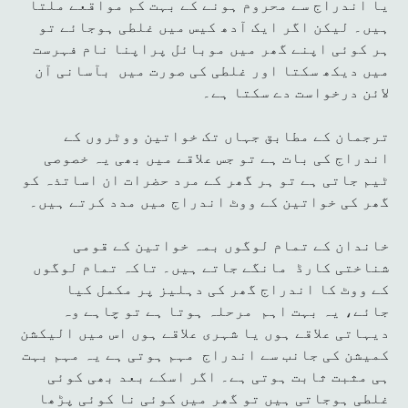
یا اندراج سے محروم ہونے کے بہت کم مواقعے ملتا
ہیں۔ لیکن اگر ایک آدھ کیس میں غلطی ہوجائے تو
ہر کوئی اپنے گھر میں موبائل پراپنا نام فہرست
میں دیکھ سکتا اور غلطی کی صورت میں بآسانی آن
لائن درخواست دے سکتا ہے۔
ترجمان کے مطابق جہاں تک خواتین ووٹروں کے
اندراج کی بات ہے تو جس علاقے میں بھی یہ خصوصی
ٹیم جاتی ہے تو ہر گھر کے مرد حضرات ان اساتذہ کو
گھر کی خواتین کے ووٹ اندراج میں مدد کرتے ہیں۔
خاندان کے تمام لوگوں بمہ خواتین کے قومی
شناختی کارڈ مانگے جاتے ہیں۔ تاکہ تمام لوگوں
کے ووٹ کا اندراج گھر کی دہلیز پر مکمل کیا
جائے، یہ بہت اہم مرحلہ ہوتا ہے تو چاہے وہ
دیہاتی علاقے ہوں یا شہری علاقے ہوں اس میں الیکشن
کمیشن کی جانب سے اندراج مہم ہوتی ہے یہ مہم بہت
ہی مثبت ثابت ہوتی ہے۔ اگر اسکے بعد بھی کوئی
غلطی ہوجاتی ہیں تو گھر میں کوئی نا کوئی پڑھا