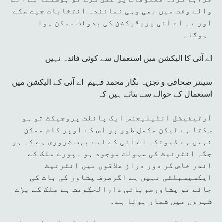
والے وقت میں بھی وہی نمائندہ انتخابات جیت سکے
اور یہ اے آئی پریڈیکشن کی بدولت ممکن ہوا
ہوگا۔
اے آئی کا الیکشن میں استعمال سے کوئی فائدہ نہیں
سینئر صحافی و تجزیہ نگار محمد فہیم اے آئی کے الیکشن میں
استعمال کے حوالے سے بتاتے ہیں کہ
آرٹیفیشل انٹیلیجنس ایک پائلٹ پروجیکٹ تو ہو
سکتا ہے لیکن مکمل طور پر اس کے اوپر کام ممکن
نہیں ہے کیونکہ اے آئی کے لیے بہت ضروری ہے کہ ہر
جگہ انٹرنیٹ کی سہولت موجود ہو ۔پورے ملک کے
اندر خاص کر دور دراز علاقوں میں انٹرنیٹ
ایکسیسبلٹی نہیں ہے اگرصرف پشاور کی بات کی
جائے تو پشاورصوبائی دارالحکومت ہے ملک کے بڑے
شہروں میں شمار ہوتا ہے۔