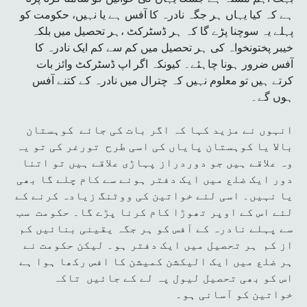
ہے کہ کیا یہاں ہر جگہ نادرہ کا آفس ہے یا نہیں، حکومت کو
پہلے یہ سوچنا پڑے گا کہ ہر ڈسٹرکٹ ،ہر تحصیل میں بلکہ
خیبر پختونخواہ کی ہر تحصیل میں کم سے کم ایک نادرہ کا
آفس ضرور ہونا چاہئے۔ کیونکہ اگر اپ ڈسٹرکٹ وائز بات
کرتے ہیں تو معلوم نہیں کہ چترال میں نادرہ کے کتنے آفس
ہوں گے۔
انہوں نے مزید کہا کہ اگر بات کی جائے کوہستان
بالا یا کوہستان پایاں کی اسی طرح تورغر کی تو یہ
وہ علاقے ہیں جو دوردراز پہاڑی علاقے ہیں تو اتنا
دور ایک ضلع میں ایک دفتر ہونے سے کام چلے گا بھی
یا نہیں۔ اسی لئے خواتین کی ووٹنگ زیادہ کرنے کے
لئے اس کے اوپر تھوڑا کام کرنا پڑے گا۔ حکومت سب
سے پہلے نادرہ کے آفس کو ہر جگہ یقینی بنائیں کم
از کم ہر تحصیل میں ایک دفتر ہو۔ لیکن حکومت نے
ہر ضلع میں ایک الیکشن کمیشن کا افس رکھا ہوا ہے
اس کو بھی تحصیل لیول پہ لے کے جائیں تاکہ
خواتین کو آسانی ہو۔