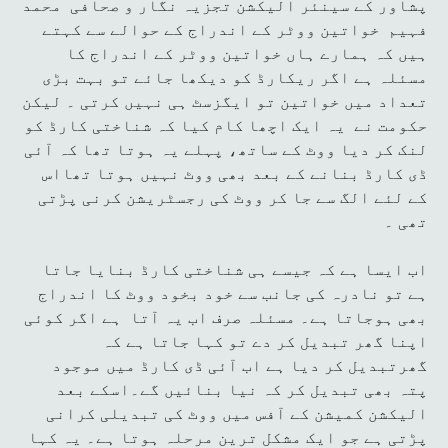
پشاور کے سینئر الیکشن تجزیہ نگار و صحافی محمد
فہیم خواتین ووٹر کے اندراج کے حوالے سے کہتے
ہیں کہ ہمارے ہاں خواتین ووٹر کے اندراج کا
مسئلہ ہے اگر ریکارڈ کو دیکھا جائے تو بہت بڑی
تعداد میں خواتین تو ایگزسٹ ہی نہیں کرتی ۔ لیکن
حکومت نے یہ ایک اچھا کام کیا کہ شناختی کارڈ کو
لنک کر دیا ووٹ کے ساتھ، پہلے یہ ہوتا تھا کہ آئی
ڈی کارڈ بنانے کے بعد بھی ووٹ نہیں ہوتا تھااس
کے لئے الگ سے جا کر ووٹ کی رجسٹریشن کرنی پڑتی
تھی ۔
اب ایسا ہے کہ جیسے ہی شناختی کارڈ بنایا جاتا
ہے تو نادرہ کی جانب سے خود بخود ووٹ کا اندراج
بھی ہوجاتا ہے۔ مسئلہ صرف اب یہ آتا ہے اگر کوئی
اپنا گھر تبدیل کر دے تو کہا جاتا ہے کہ
گھرتبدیل کر دیا ہے اب آئی ڈی کارڈ میں موجود
پتہ بھی تبدیل کر کہ نیا بنائیں گے۔اسکے بعد
الیکشن کمیشن کے آفس میں ووٹ کی تبدیلی کرانی
پڑتی ہے جو ایک مشکل ترین مرحلہ ہوتا ہے۔ یہ کہا