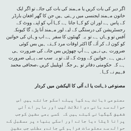
اگر دیر کی بات کریں یا مہمند کی بات کی جائے تو اگر ایک
خاتون مہمند ایجنسی میں رہتی ہیں جن کا گھر افغان بارڈر
کے پاس ہے اور ان کو کہا جاتا ہے کہا آپ کو اپنے ووٹ کے
رجسٹریشن کی درستگی کے لیے لور مہمند آنا پڑے گا کیونکہ
آفس تو وہاں ہے تو یہ گھنٹوں کا سفر ہے اب وہاں کی خواتین
کو کون لے کر آئے گا اکثر اوقات مرد کہتے ہیں بس کوئی
ضرورت ہی نہیں ہے آپ چھوڑیں بس جانے کی ضرورت ہی
نہیں ہے۔خواتین کے ووٹ کے لئے تو یہ سب سے پہلی ضرورت
ہے کہ حکومتی دفاتر تو ہر جگہ اویلیبل کریں ،صحافی محمد
فہیم نے کہا۔
مصنوعی ذہانت یا اے آئی کا الیکشن میں کردار
مصنوعی ذہانت ہے کیا پہلے اسکو جانتے ہیں اس
حوالے سے بانی دی انلائٹ لیب اور ماہر اے آئی
شفیق گیگیانی کہتے ہیں کہ کسی بھی مشین کوجب
پرانا ڈیٹا دیا جائے اور اسکی بنیاد پر مسقبل کے
حوالے سے معلومات فراہم کی جائے، مطلب جب مشین