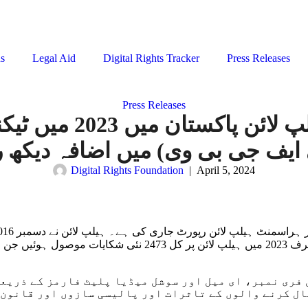
ns
Legal Aid
Digital Rights Tracker
Press Releases
Press Releases
ڈیجیٹل رائٹس فاؤنڈ
Digital Rights Foundation
|
April 5, 2024
 پیر سے اتوار، صبح 9 بجے سے شام 5 بجے تک ٹول فری نمبر، ای میل اور سوشل می
کال کرنے والوں کے تاثرات اور پالیسی سازوں اور قانون