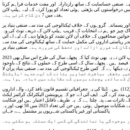
یے صنفی حساسایت کے ساتھ رازدارانہ اور مفت خدمات فراہم کرتا
یں درخواستوں کی بڑھتی ہوئی تعداد کو پورا کرنے کے لیے ہیلپ لائن
ہفتے میں 7 دن کام کرتی ہے۔
یکٹو ڈائریکٹر نگہت داد نے نوٹ کیا، “سال 2023 میں خواتین اور پسماندہ گروہوں کے خلاف ٹیکنالوجی کی مدد سے صنفی بنیاد پر‎ آن لائن تشدد سے متعلق شکایات میں نمایاں
ک چیز جو ہم نے انتخابات کے قریب ہیلپ لائن کے ذریعے نوٹ کی وہ
 کو بڑھاوا دینے کے لیے اے آئی (AI) جنریٹیو مواد کا استعمال تھی۔ یہ بڑھتی ہوئی تعداد تشویشناک ہے ۔اور یہ
اندر ریاستی اداروں کی مکمل حمایت کے ساتھ ٹیکنالوجی کی مدد سے
2023 میں خواتین آن لائن ہراسانی کا سب سے زیادہ شکار ہوئیں جو کہ ہیلپ لائن پرموصول ہونے والی 58.5 فیصد شکایت کنندگان ہیں۔ ہیلپ لائن نے یہ بھی نوٹ کیا کہ پچھلے سال کی طرح اس سال بھی
ٹرانس جینڈر کمیونٹی کو ایک منظم آن لائن نفرت انگیز مہم کا نشانہ بنایا گیا اور یہ شکایات موصول ہونے والی شکایات کا تقریباً 1.6 فیصد ہیں۔ پچھلے سال کے اسی طرح کے حملوں کے نتائج کے باوجود
 دیکھا ہے کہ کس طرح ٹیکنالوجی کی مدد سے صنفی بنیاد پرآن لا‎ئن
 غیر متفقہ مباشرت تصاویر بنانے کے لیے جدید ایڈیٹنگ
رپورٹ میں مذید بتایا گیا ہے کہ 2023 میں سب سے زیادہ شکایات پنجاب (1724) سے موصول ہوئیں، اس کے بعد سندھ (261) اور کے پی (112) ہیں۔ ڈیٹا کی یہ جغرافیائی تقسیم قانون نافذ کرنے والے اداروں
یوینشن الیکٹرانک کرائمز ایکٹ (PECA) کے تحت قانون نافذ کرنے والا نامزد ادارہ ہے، اس کے صرف 15 شہروں میں سائبر
 تاثرات سے پتہ چلتا ہے کہ یہ طریقے ناقابل اعتبار ہیں اور شکایت
جمع کرانے کا سب سے موثر طریقہ ذاتی شکایات کے ذریعے ہے۔ مزید برآں، ہیلپ لائن کو کبھی کبھار پاکستان سے باہر کے لوگوں سے شکایات موصول ہوتی ہیں جن کی تعداد 2023 میں 58 تھی، اور یہ
پاکستانی اور غیر پاکستانی شہریوں پر مشتمل ہے، جہاں
ر موجودگی یا نمائندگی کی کمی ایک مسئلہ ہو سکتی ہے۔