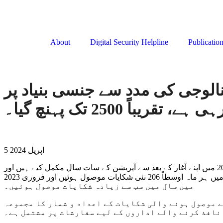
About
Digital Security Helpline
Publicatio
یشن کی ہیلپ لائن پاکستان میں 2023 میں ٹیکنالوجی کی مدد سے جنسی بنیاد پر
5 اپریل 2024
ڈیجیٹل رائٹس فاؤنڈیشن نے 2023 کے لیے اپنی ساتویں سالانہ سائبر ہراسمنٹ ہیلپ لائن رپورٹ جاری کی ہے۔ ہیلپ لائن نے دسمبر 2016 میں اپنے آغاز کے بعد سے آپریشن کے سات سال مکمل کیے ہیں اور
اسے پاکستان بھر سے کل 16,849 شکایات موصول ہوئی ہیں۔ . صرف 2023 میں ہیلپ لائن پر کل 2473 نئی شکایات موصول ہوئیں جن میں ہر ماہ اوسطاً 206 نئی شکایات موصول ہوئیں اور فروری 2023
میں سال میں سب سے زیادہ شکایات موصول ہوئیں۔
ڈیا پلیٹ فارمز کے ذریعے موصول ہونے والی شکایات کے اعداد و شمار کا مجموعہ
 نافذ کرنے والے اداروں کے لیے سفارشات پر مشتمل ہے۔