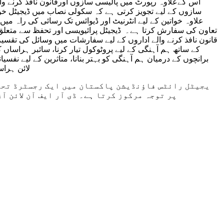
اس کےعلاوہ رپورٹ میں پالیسی سازوں اورقانون نافذ کرنے وا
سازوں کے لیے تجویز کرتی ہے کہ سکولی نصاب میں ڈیجیٹل خوا
علاوہ خواتین کے لیے انٹرنیٹ اور ڈیوائس تک رسائی کی راہ م
تعاون کی سفارش کرتا ہے۔ ڈیجیٹل پرائیویسی اور تحفظ سے متعلق
قانون نافذ کرنے والے اداروں کے لیے سفارشات میں وسائل کی تقسیم م
کے ساتھ ہم آہنگی کے لیے پروٹوکول تیار کرنا، سائبر ہراساں 
برانچوں کے درمیان ہم آہنگی کو بہتر بنانا، متاثرین کے لیے نفسی
لائن ہراس
کے لیے ICT پر توجہ مرکوز کرتا ہے۔ ڈی آر ایف آ