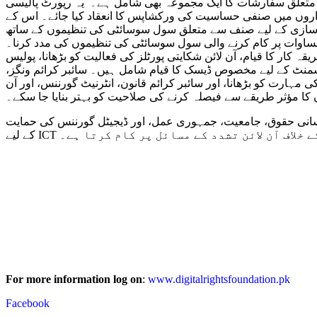
سے متعلق سفارشات کا ایک مجموعہ بھی شامل ہے۔ یہ رپورٹ پالیسی
داروں میں صنفی حساسیت کی ورکشاپس کا انعقاد کیا جائے۔ اس کے
نون سازی کے لیے صنف سے متعلق سول سوسائٹی کی تنظیموں کے ساتھ
ساوات پر کام کرنے والی سول سوسائٹی کی تنظیموں کی مدد کرنا۔
 کار کا قیام، آن لائن شکایتی پورٹلز کی فعالیت کو بڑھانا، پولیس
ہراسمنٹ کے لیے مخصوص ڈیسک کا قیام شامل ہیں۔ سائبر کرائم ونگز،
 مہارت کو بڑھانا، اور سائبر کرائم قانون، انٹرنیٹ گورننس، اور آن
 کا مؤثر طریقے سے فیصلہ کرنے کی صلاحیت کو بہتر بنایا جا سکے۔
 مبنی این جی او ہے۔ 2012 میں قائم کیا گیا، ڈی آر ایف انسانی حقوق، جامعیت، جمہوری عمل، اور ڈیجیٹل گورننس کی حمایت
 کے خلاف آن لائن تشدد کے مسائل پر کام کرتا ہے۔
For more information log on
:
www.digitalrightsfoundation.pk
Facebook