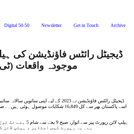
Digital 50-50
Newsletter
Get in Touch
Archive
موجودہ واقعات (ٹی ایف جی بی وی) میں اضافہ دیکھ رہی ہے، تقریباً 2500 تک پہنچ گیا۔
ہیلپ لائن رپورٹ
ہے۔ یہ رپورٹ کیس اسٹڈیز ، ہیلپ لائن 