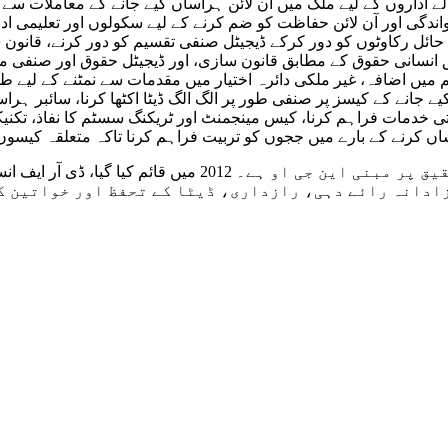
لے اداروں کے لیے ملک میں آن لائن ہراساں کیے جانے کے معاملات 
ندگی اور آن لائن حفاظت کو ضم کرنے کے لیے سکولوں اور تعلیمی ا
یں حائل رکاوٹوں کو دور کرکے ڈیجیٹل صنفی تقسیم کو دور کرنے، قا
 انسانی حقوق کے مطابق قانون سازی، اور ڈیجیٹل حقوق اور صنفی م
یں اضافہ، غیر ملکی دائرہ اختیار میں مقدمات سے نمٹنے کے لیے طریقہ
کیے جانے کے کیسز پر صنفی طور پر الگ الگ ڈیٹا اکٹھا کرنا، سائبر 
اتی خدمات فراہم کرنا، کیس مینجمنٹ اور ٹریکنگ سسٹم کا نفاذ، تکنیکی
اں کرنے کے بارے میں ججوں کو تربیت فراہم کرنا تاکہ متعلقہ کیسوں
یجیٹل رائٹس فاؤنڈیشن پاکستان میں ایک رجسٹرڈ تحقیق پر
ن لائن آزادانہ رائے دہی، رازداری، ڈیٹا کے تحفظ اور خواتین