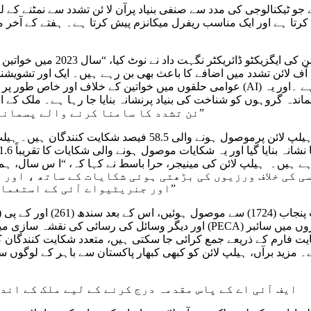
 ٹیکنالوجی کی مدد سے صنفی بنیاد پرآن لا ئن تشدد سے نمٹنے کے ل
 کرتا ہے اور ایک مناسب ریفرل میکانزم پیش کرتا ہے۔ ہفتے کے آخر م
ڈیجیٹل رائٹس فاؤنڈیشن کی ایگز
آف لائن تشدد میں اضافے کا باعث بھی بن رہے ہیں۔ ایک اور تشویشنا
عوامی حلقوں میں خواتین کے خلاف اور خاص طور پر خواتین صحافیوں کے خلاف آن لائن تشدد
اندہ گروہوں کو شناخت کی بنیاد پرنشانہ بنایا جا رہا ہے۔ ملک کے 
صنفی بنیاد پر ‎ئن تشدد کا سامنا کرنے والے پسماندگان کے فوری ازالے اور تحفظ کی ضرورت ہے۔”
 ہیں۔ ہیلپ لائن کی مینیجر، حرا باسط نے کہا کہ، “ا س سال، ہم نے
 کی خلاف ورزیوں کی بڑھتی ہوئی شکایات کے ساتھ ، اور
اور جنریٹیواے آئی کے استعمال کے ساتھ، پچھلے برسوں کے مقابلے میں ذیادہ ہوا ہے۔”
اور دیگر وسائل کی رسائی کی نقشہ سازی میں مدد کرے گی۔ ایف آئی اے، جو کہ پر
ایت فارم کے ذریعے جمع کرائی جا سکتی ہیں، متعدد شکایت کنندگان کے
ایف آئی اے کے پاس مقدمہ درج کرنے کے لیے ملک کے اند