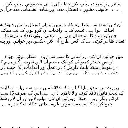
سائبر ہراسمنٹ ہیلپ لائن خطے کی پہلی مخصوص ہیلپ لائن ہے جو
ہے۔ یہ قانونی مشورہ، ڈیجیٹل مدد، اور بنیادی نفسیاتی مدد فراہم
اضافہ ہوا ہے۔ تشدد کے یہ واقعات ان گروہوں کے لیے ممکنہ 
تعداد ظاہر کرتی ہے کہ کس طرح آن لائن جگہوں پر خواتین اور پسم
سوشل میڈیا پلیٹ فارمز کے ردعمل اور اقدامات ایک جیسے رہے
تشدد، غیر منظم ایپس کے ذریعے خواتین کی پرائیویسی
کرائم ونگز ہیں۔ جبکہ رپورٹیں ان کی ہیلپ لائن اور آن لائن شک