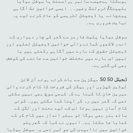
ہوسکتا ہےجیسے سائبر ہراسمنٹ یا سوشل میڈیا
بلیینگ/ ٹرولنگ وغیرہ۔ ایسی خواتین تک آگاہی
پہنچانے یا ڈیجیٹل لٹریسی کو عام کرنے لیے یہ
نہایت ضروری ہے۔
سوشل میڈیا پلیٹ فارمز سے گھر کی چار دیواری کے
اندر لاکھوں کمانے والی خواتین ڈیجیٹل تعلیم اور
ڈیجیٹل حقوق کے بارے میں آگاہی رکھتی ہیں یا
نہیں اس بارے میں مختلف خواتین سے جاننے کی کوشش
بھی کی گئی ہے۔
ڈیجیٹل 50 50 میگزین سے بات کرتے ہوئے آن لائن
لیڈیز کپڑوں اور بیگز کی فروخت کا کام کرنے والی
مہرین خان کا کہنا ہے کہ کبھی سوچ بھی نہیں سکتی
تھی کہ گھر میں رہ کر اپنا کما سکتی ہوں۔ کوئی
کام آسان نہیں ہوتا اس کے لیے محنت اور لگن کے
ساتھ ہنر بھی ہوگا تو بہتر انداز میں کام کر کے
کمایا جا سکتا ہے۔ انہوں نے کہا کہ گھریلو
خواتین میں ناامیدی کی جو لہر تھی وہ سوشل میڈیا