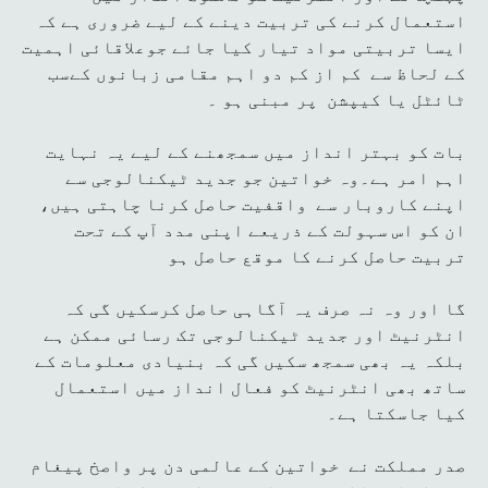
استعمال کرنے کی تربیت دینے کے لیے ضروری ہے کہ
ایسا تربیتی مواد تیار کیا جائے جوعلاقائی اہمیت
کے لحاظ سے کم از کم دو اہم مقامی زبانوں کےسب
ٹائٹل یا کیپشن پر مبنی ہو ۔
بات کو بہتر انداز میں سمجھنے کے لیے یہ نہایت
اہم امر ہے۔وہ خواتین جو جدید ٹیکنالوجی سے
اپنے کاروبار سے واقفیت حاصل کرنا چاہتی ہیں،
ان کو اس سہولت کے ذریعے اپنی مدد آپ کے تحت
تربیت حاصل کرنے کا موقع حاصل ہو
گا اور وہ نہ صرف یہ آگاہی حاصل کرسکیں گی کہ
انٹرنیٹ اور جدید ٹیکنالوجی تک رسائی ممکن ہے
بلکہ یہ بھی سمجھ سکیں گی کہ بنیادی معلومات کے
ساتھ بھی انٹرنیٹ کو فعال انداز میں استعمال
کیا جاسکتا ہے۔
صدر مملکت نے خواتین کے عالمی دن پر واصخ پیغام