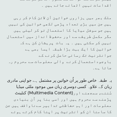
اقدامات نہیں اٹھائے جاتے ہیں ۔
ملک بھر میں ہزاروں خواتین آن لائن کام کر رہی
ہیں جن میں بڑی تعداد پڑھی لکھی خواتین کی نہیں
ہیں جو سوشل میڈیا کا استعمال تو کر لیتی ہیں
مگر مکمل طریقے سے اور محفوظ انداز میں استعمال
نہیں کر سکتی ہیں ۔ یہ بات پریشان کن ہے کہ
خواتین کا ایک بہت بڑا طبقہ ایسا بھی ہے
جوانٹرنیٹ تک رسائی حاصل کرنے کے
باوجوداستعمال کرنے والی معلومات سے محروم رہ
جاتا ہے۔
یہ طبقہ خاص طور پر اُن خواتین پر مشتمل ہے جو اپنی مادری
زبان کے علاوہ کسی دوسری زبان میں موجود ملٹی میڈیا
کنٹینٹ (Multimedia Content)سُننے، سمجھنے اور
پڑھنے سے محروم ہیں اور اسی بنا پر اُن بنیادی
معلومات اور اہم حفاظتی تدابیر سےناواقف ہیں جن
کا سامنا ان کو انٹرنیٹ پر اپنا کام کرتے ہوئے