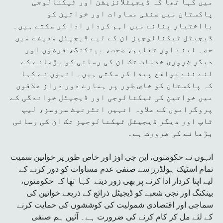
میں کہا تھا کہ ڈیجیٹلائزیشن اور ٹیکنالوجی
پاکستان میں صنفی مساوات اور خواتین کو
بااختیار بنانے میں اہم کردار ادا کر سکتے ہیں۔
ڈیجیٹل ٹیکنالوجیز ان کے لیے ڈیجیٹل معیشت میں
حصہ لینے اور تعلیم، صحت، بینکنگ، قرضوں اور
دیگر ضروری خدمات تک ان کی رسائی کو بڑھانے کے
لئے نئے مواقع پیدا کر سکتی ہیں۔ انہوں نے کہا
کہ پاکستان کو خاص طور پر ہمارے دور دراز علاقوں
میں خواتین کی ٹیکنالوجی اور ڈیجیٹل خواندگی کے
پروگراموں کے علاوہ انہیں انٹرنیٹ سروسز، لیپ
ٹاپ اور دیگر ڈیجیٹل ٹیکنالوجیز تک ان کی رسائی
بڑھانے کی ضرورت ہے۔
انہوں نے حکومتوں، این جی اوز اور خاص طور پر خواتین سمیت
تمام اسٹیک ہولڈرز سے صنفی عدم مساوات کو دور کرنے کے
لیے اپنا کردار ادا کرنے پر بھی زور دیتے کہا تھا کہ حکومتوں،
بینکنگ اور نجی شعبے کو ڈیجیٹل ذرائع کے ذریعے خواتین کی
سماجی اور اقتصادی شمولیت کی کوششوں کی حمایت کرنے
کے لئے مل کر کام کرنے کی ضرورت ہے۔ آئیں ہم صنفی