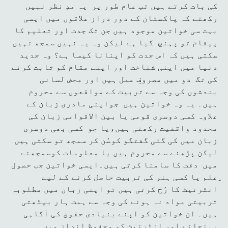
کی بات کرتے ہیں تب عام طور پر یہ مدِ نظر نہیں
رکھتے کہ پاکستان کے دور دراز علاقوں میں ایسی
بہت سی خواتین موجود ہیں جن تک جدت اور تعلیم کا
پیغام تو پہنچ گیا ہے لیکن وہ یہ نہیں سمجھ نہیں
سکتی ہیں کہ اس جدت کو اپنانا کیسا ہے؟ وہ جدید
دنیا میں اپنی شناخت اور اپنے مقام کو ثابت کرنے
کی تگ دو میں مصروفِ عمل ہیں اور محض لسانی
بندشوں کی وجہ سے تربیت کے مواقعوں سے محروم
ہیں۔ یہ وہ خواتین ہیں جواپنی مادری زبان کے
علاوہ کسی دوسری قومی یا بین الاقوامی زبان کی
محدود واقفیت رکھتی ہیں،یا جو کسی بھی دوسری
زبان میں کی گئی گفتگو کوسُن کر سمجھ تو سکتی ہیں
لیکن پڑھنے سے محروم ہیں یا معلومات کوسمجھنے
میں دقت کا سامنا کرتی ہیں۔ایسی خواتین جب حصول
ِعلم یا کسی ہنر کی تربیت حاصل کرنے کے لیے
انٹرنیٹ کا رُخ کرتی ہیں تو اپنی زبان میں مطلوبہ
تربیتی مواد نہ ہونے کی وجہ سے ہمت ہار بیٹھتی
ہیں۔ ان خواتین کو اپنے بنیادی حقوق کی آگاہی
پہنچانے اور انٹرنیٹ کو محفوظ انداز میں