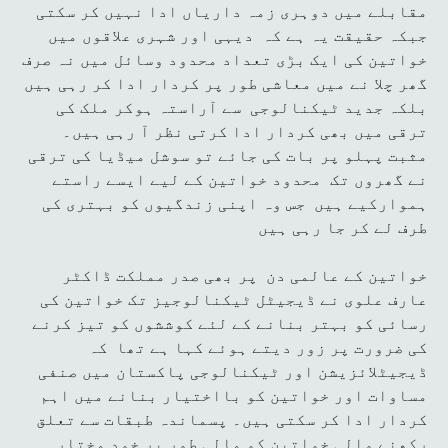
مقابلے میں دوہری زمہ داریاں ادا نہیں کر سکتی
جبکہ حقیقت یہ ہے کہ دیہی اور شہری علاقوں میں
خواتین کی ایک بڑی تعداد محدود وسائل میں نہ صرف
گھر چلا نے میں معاشی طور پر کردار ادا کر رہی ہیں
بلکہ جدید ٹیکنالوجی سے آراستہ ہوکر ملک کی
ترقی میں بھی کردار ادا کرتی نظر آ رہی ہیں۔
مثبت پہلو پر بات کی جائے تو سوشل میڈیا کی ترقی
نے گھروں تک محدود خواتین کے لیے ایسے راستے
ہموارکیے ہیں جس وہ اپنی زندگیوں کو بہتری کی
طرف لے کر جا رہی ہیں
خواتین کے عالمی دن پر بھی صدر مملکت ڈاکٹر
عارف علوی نے ڈیجیٹل ٹیکنالوجیز تک خواتین کی
رسائی کو بہتر بنانے کے لئے کوششوں کو تیز کرنے
کی ضرورت پر زور دیتے ہوئے کہا ہے تھا کہ
ڈیجیٹلائزیشن اور ٹیکنالوجی پاکستان میں صنفی
مساوات اور خواتین کو بااختیار بنانے میں اہم
کردار ادا کر سکتی ہیں۔ پسماندہ طبقات سے تعلق
رکھنے والی خواتین کو مالی طور پر خود مختار