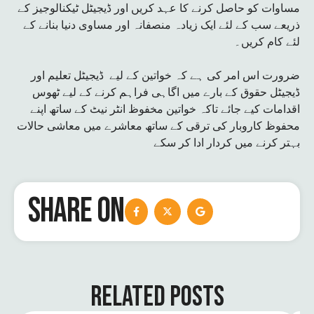
مساوات کو حاصل کرنے کا عہد کریں اور ڈیجیٹل ٹیکنالوجیز کے
ذریعے سب کے لئے ایک زیادہ منصفانہ اور مساوی دنیا بنانے کے
لئے کام کریں۔
ضرورت اس امر کی ہے کہ خواتین کے لیے ڈیجیٹل تعلیم اور
ڈیجیٹل حقوق کے بارے میں اگاہی فراہم کرنے کے لیے ٹھوس
اقدامات کیے جائے تاکہ خواتین مخفوظ انٹر نیٹ کے ساتھ اپنے
محفوظ کاروبار کی ترقی کے ساتھ معاشرے میں معاشی حالات
بہتر کرنے میں کردار ادا کر سکے
SHARE ON
RELATED POSTS