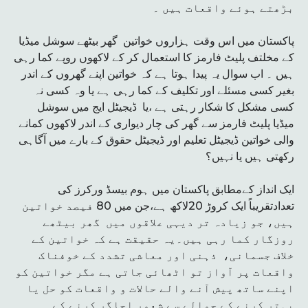
بڑھتے ہوئے واقعات ہیں ۔
پاکستان میں اس وقت ہزاروں خواتین گھر بیٹھے سوشل میڈیا
کے مخلتف پلیٹ فارمز کا استعمال کر کے لاکھوں روپے کما رہی
ہیں ۔ اب سوال یہ پیدا ہوتا ہے کہ خواتین اپنے گھروں کے اندر
بغیر کسی مسئلے اور تکلیف کے کما رہی ہے یا وہ کسی نہ
کسی مشکل کا شکار رہتی ہے ،یا ڈیجیٹل ایج میں سوشل
میڈیا پلیٹ فارمز سے گھر کی چار دیواری کے اندر لاکھوں کمانے
والی خواتین ڈیجیٹل تعلیم اور ڈیجیٹل حقوق کے بارے میں آگاہی
رکھتی ہیں یا نہیں؟
ایک انداز کےمطابق پاکستان میں ہوم بیسڈ ورکرز کی
تعدادتقریباً ایک کروڑ 20لاکھ ہے،جن میں 80 فیصد خواتین
ہیں، جو زیادہ تر دیہی علاقوں میں گھر بیٹھے
روزگار کما رہی ہیں۔یہ حقیقت ہے کہ خواتین کے
خلاف جسمانی، ذہنی اور معاشی تشدد کے خوفناک
واقعات پر آواز تو اٹھائی جاتی ہے مگر خواتین کو
اپنے ساتھ پیش آنے والے حالات و واقعات کو حل یا
بہتر کرنے کے حوالے سے شعور اجاگر کرنے کے