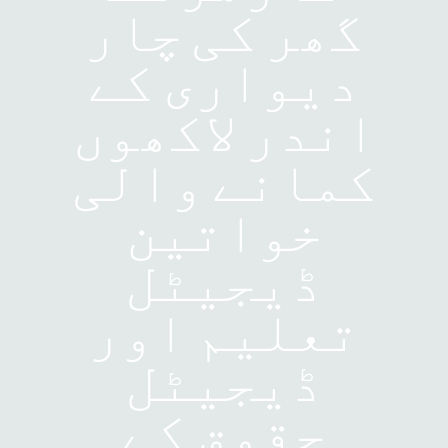
گھر کی چار
دیواری کے
اندر لاکھوں
کمانے والی
خواتین
ڈیجیٹل
تعلیم اور
ڈیجیٹل
حقوق کے