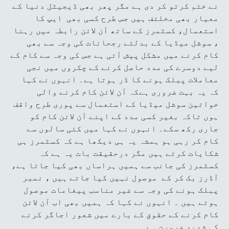
نے ختم کرتو کر دی ہے مگر پھر بھی ڈیجیٹل دنیا کے
معیار بھی مخلتف ہیں جس طرح کسی بھی ایپ کا
استعمال، کسٹمرز کے ساتھ آن لائن رابطہ میں رہنا
، سوشل میڈیا کے بدلتے رجحانات کی وجہ سے بھی
کام کرنے میں مشکل پیش آتی ہے جس کی وجہ سے کام کے
لیے دوسرے کی مدد حاصل کرنے کے چکروں میں نجی
معاملات پبلک ہونے کا ڈر ہوتا ہے۔ انہوں نے کہا
کہ یہ بہت ضروری ہےکہ آن لائن کام کرنے والی
خواتین سوشل میڈیا کے استعمال سے پوری طرح واقف
ہوں تاکہ بغیر کسی مدد کے اپنے آن لائن کام کو
جاری رکھ سکے۔ انہوں نے کہا میں کئی سالوں سے
کام کر رہی ہو ہمشہ یہ ہی دیکھا ہے کہ کسٹمرز ہی
شکایات کرتے ہیں مگر درحقیقت بات یہ ہے کہ
کسٹمرز کی جانب سے ہمیں ہراساں بھی کیا جاتا ہے،
آڈرز بک کر کے موصول نہیں کیا جاتے ہیں ، نمبر
پبلک ہونے کی وجہ سے غیر مناسب پیغامات موصول
ہوتے ہیں ۔ انہوں نے کہا کہ ہمیں بھی اب آن لائن
کام کرنے کے حقوق کے بارے میں شعور اجاگر کرنے
کی شدید ضرورت ہے۔