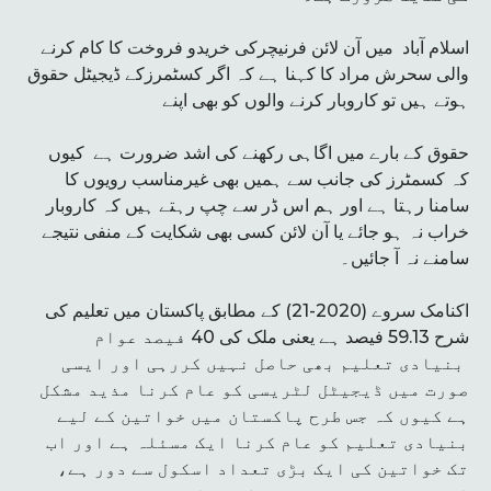
اسلام آباد میں آن لائن فرنیچرکی خریدو فروخت کا کام کرنے
والی سحرش مراد کا کہنا ہے کہ اگر کسٹمرزکے ڈیجیٹل حقوق
ہوتے ہیں تو کاروبار کرنے والوں کو بھی اپنے
حقوق کے بارے میں اگاہی رکھنے کی اشد ضرورت ہے کیوں
کہ کسمٹرز کی جانب سے ہمیں بھی غیرمناسب رویوں کا
سامنا رہتا ہے اور ہم اس ڈر سے چپ رہتے ہیں کہ کاروبار
خراب نہ ہو جائے یا آن لائن کسی بھی شکایت کے منفی نتیجے
سامنے نہ آ جائیں۔
اکنامک سروے (2020-21) کے مطابق پاکستان میں تعلیم کی
شرح 59.13 فیصد ہے یعنی ملک کی 40 فیصد عوام
بنیادی تعلیم بھی حاصل نہیں کررہی اور ایسی
صورت میں ڈیجیٹل لٹریسی کو عام کرنا مذید مشکل
ہے کیوں کہ جس طرح پاکستان میں خواتین کے لیے
بنیادی تعلیم کو عام کرنا ایک مسئلہ ہے اور اب
تک خواتین کی ایک بڑی تعداد اسکول سے دور ہے،