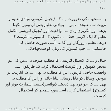
اسی طرح ڈیجیٹل لٹریسی کے مواقعے بھی محدود
ہیں۔
یہ سمجھنے کی ضرورت ہے کہ ڈیجیٹل لٹریسی بنیادی تعلیم و
تربیت سے علیحدہ نہیں ۔ بنیادتی تعلیم یعنی اُردومیں لکھنا
پڑھنا اور انگریزی زبان سے واقفیت اور ڈیجیٹل لٹریسی مکمل
تعلیم کا ایک لازمی حصّہ ہے کیوں کہ کمپیوٹر یا انٹرنیٹ کے
ذریعے تعلیم ، روزگار اور آگاہی اُسی صورت حاصل کی
جاسکتی ہے جب کمپیوٹر کی زبان کو سمجھاجائے۔
خیال رہے کہ ڈیجیٹل لٹریسی کا مطلب صرف یہ نہیں کہ ہم
محض کمپیوٹر اور انٹرنیٹ استعمال کرنے کے طریقوں سے
واقفیت حاصل کرلیں۔ اس کا مطلب یہ بھی ہے کہ انٹرنیٹ پر
موجود وسائل کو قابل رسائی بنایا جائے اور اس کا مطلب یہ
بھی ہے کہ جو فرد بھی ڈیجیٹل ڈیوائسز(جیسے اسمارٹ فونز اور
کمپیوٹر) استعمال کرے ، اسے سوچ سمجھ کر استعمال
کرسکے۔
جب ہم خواتین کی تعلیم و تربیت یا ڈیجیٹل لٹریسی