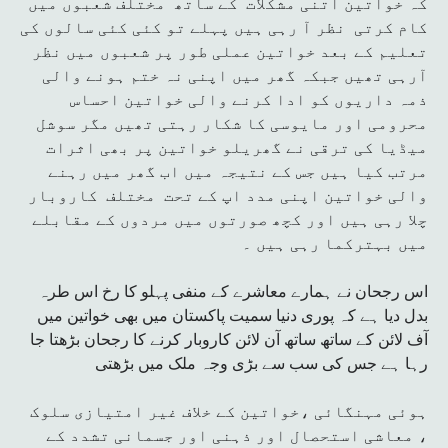
کہ خواتین اتنی مشکلات کے ساتھ مختلف شعبوں میں
کام کرتی نظر آ رہی ہیں پہلے تو کئی کئی سالوں کی
تعلیم کے بعد خواتین عملی طور پر شعبوں میں نظر
آرہی تھیں جبکہ گھر میں اپنی نہ ختم ہونے والی
ذمہ داریوں کو ادا کرنے والی خواتین احساس
محرومی اور مایوسی کا شکار رہتی تھیں مگر سوشل
میڈیا کی ترقی نے گھریلو خواتین پر بھی اثرات
مرتب کیا ہیں جس کے نتیجہ میں اب گھر میں رہنے
والی خواتین اپنی مدد اپ کے تحت مختلف کاروبار
چلا رہی ہیں اور کچھ صورتوں میں مردوں کے مقابلے
میں بہترکما رہی ہیں ۔
اس رجحان نے ہمارے معاشرے کے منفی پہلو کا رخ اس طرہ
بدل دیا ہے کہ پوری دنیا سمیت پاکستان میں بھی خواتین میں
آف لائن کے ساتھ ساتھ آن لائن کاروبار کرنے کا رجحان بڑھتا جا
رہا ہے جس کی سب سے بڑی وجہ ملک میں بڑھتی
ہوئی مہنگائی ،خواتین کے خلاف غیر امتیازی سلوک
، معاشی استحصال اور ذہنی اور جسمانی تشدد کے