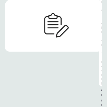
D
I
G
I
T
A
L 
R
I
G
H
T
S 
T
R
A
C
K
E
R
A
u
g
u