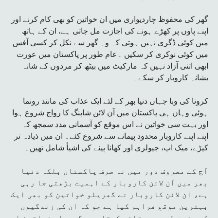
گھر کی محفوظ چاردیواری میں ان خواتین کو بھی کام کرنے اور
اپنے پاوں پر کھڑے ہونے کی اجازت مل جاتی ہے، ان کے ہاتھ
میں کوئی ڈگری نہیں ہوتی کہ وہ گھر سے نکل کر کسی آفس
میں کوئی نوکری کر سکیں ۔عام طور پر پاکستان میں عورت
ابھی اتنی آزاد نہیں کہ مارکیٹ میں بیٹھ کر مردوں کے شانہ
بشانہ کاروبار کر سکے۔
کرونا کی وبا جہاں دنیا بھر کے لئے ایک عذاب کی مانند رونما
ہوئی وہاں ہی پاکستان میں آن لائن شاپنگ کا رواج شروع ہوا
اور بہت سی خواتین نے اس موقع کو آسمانی مدد سمجھ کہ
اپنے اپنے کاروبار محدود پیمانے سے شروع کئے۔ ان میں ذیادہ تر
کپڑے، میک اپ، جیولری اور کھانا پینے کی اشیأ شامل تھیں۔
آج کے مصروف دور میں نہ صرف پاکستان بلکہ دنیا
بھر میں آن لائن کاروبار کے اہمیت بڑھتی جا رہی
ہے، آن لائن کاروبار نے گھریلو خواتین کو بھی ایک
بہترین موقع فراہم کیا ہے جو کہ ان کی زندگیوں
کو مثبت طور پر متاثر کرتا ہے۔ گھریلو خواتین اب