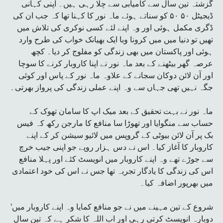
گزشتہ تین سال سے کامیابی سے چلا رہی ہیں۔ اپنی کہانی
ڈیجیٹل ۵۰ ۵۰ کو سناتے ہوئے ماہ نور کا کہنا تھا کہ جب ان کی
ڈگری مکمل ہوئی اور وہ اپنے لئے کسی نوکری کی تلاش میں
تھیں تو دنیا میں میں کرونا وبا ایک بھیانک خواب کی طرح وارد
ہوئی اور پاکستان میں بھی زندگی کو مفلوج کر دیا۔ کچھ
عرصہ گھر بیٹھنے کے بعد ماہ نور نے اپنا کاروبار کرنے کا سوچا
اور آن لائن دوکان سجانے کے علاوہ ماہ نور کے پاس اور کوئی
جگہ نہیں تھی جہاں سے وہ اپنے عملی زندگی کی پرواز بھرتی۔
ماہ نور نے بہت تحقیق کے بعد میک اپ کا سامان تھوک کے
حساب سے منگوایا اور تھوڑا سا منافع کا مارجن رکھ کہ فیس
بک پر آن لائن بیوٹی کے گروپس میں لائیو سیشن کر کے اپنے
کاروبار کا آغاز کیا۔ اس نے دس ہزار روپے جو اپنی جیب خرچ
سے جوڑے تھے وہ اپنے کاروبار میں انویسٹ کئے اور پہلا منافع
اس کی زندگی کا یادگار تجربہ تھا جس نے اس کی خود اعتمادی
میں بھرپور اضافہ کیا۔
’شروع کے تین مہینے میں نے جو منافع کمایا وہ اپنے کاروبار میں
دوبارہ انویسٹ کرتی رہی اور اب اللہ کا شکر ہے کہ تین سال