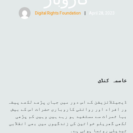
Digital Rights Foundation
|
April 28, 2023
عاصمہ کنڈی
ڈیجیٹلائزیشن کے اس دور میں جہاں پڑھے لکھے پیشہ
ور افراد اور روائتی کاروباری حضرات اس کے بیش
بہا ثمرات سے مستفید ہو رہے ہیں وہیں کم پڑھی
لکھی گھریلو خواتین کی زندگیوں میں بھی انقلابی
تبدیلی رونما ہوئی ہے۔