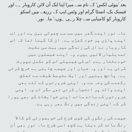
بعد ’بیوٹی لکس‘ کے نام سے میرا اپنا ایک آن لائن کاروبار ہے اور
فیسک بک، انسٹا گرام اور وٹس ایپ کے زریعے میں اسکو
کاروبار کو کامیابی سے چلا رہی ہوں،‘ ماہ نور۔
ماہ نور اپنے گھر میں سب سے چھوٹی بہن ہے اور اب
اپنے پاؤں پر خود کھڑی ہے۔ ان کا کہنا تھا کہ اس
کاروبار نے ان کی زندگی میں بہت سی مثبت
تبدیلیاں لائیں ہیں، وہ اپنے فیصلوں میں
خودمختار ہے، اس کی فیمیلی اس کو مکمل سپورٹ
کرتی ہے اور وہ جہاں اور جیسے چاہتی ہے خرچ کرتی
ہے۔ پانچ بہنیں اور ایک متوسط طبقے سے تعلق
رکھنے کی وجہ سے وہ اپنی ضرورتوں کے لئے بھی
اپنے والد پر انحصار کرتی تھی مگر اب وہ اپنی
ضرورتوں کے ساتھ ساتھ اپنی خواہشات کو بھی پورا
کر کے اپنی زندگی میں رنگ بھر رہی ہے۔
جیسے کی رنگوں کی قوس قزح کی خوبصورتی کو کالا
رنگ ماند کر دیتا ہے کچھ اسی طرح ماہ نور بھی آن
لائن ہراسگی کے سیاہ رنگ سے خوفزدہ محسوس کرتی