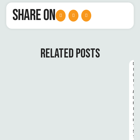
SHARE ON
RELATED POSTS
D
I
G
I
T
A
L 
R
I
G
H
T
S 
T