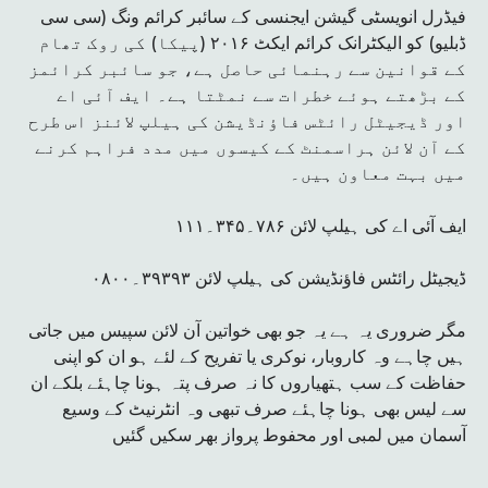
فیڈرل انویسٹی گیشن ایجنسی کے سائبر کرائم ونگ (سی سی
ڈبلیو) کو الیکٹرانک کرائم ایکٹ ۲۰۱۶ (پیکا) کی روک تھام
کے قوانین سے رہنمائی حاصل ہے، جو سائبر کرائمز
کے بڑھتے ہوئے خطرات سے نمٹتا ہے۔ ایف آئی اے
اور ڈیجیٹل رائٹس فاؤنڈیشن کی ہیلپ لائنز اس طرح
کے آن لائن ہراسمنٹ کے کیسوں میں مدد فراہم کرنے
میں بہت معاون ہیں۔
ایف آئی اے کی ہیلپ لائن ۷۸۶۔۳۴۵۔۱۱۱
ڈیجیٹل رائٹس فاؤنڈیشن کی ہیلپ لائن ۳۹۳۹۳۔۰۸۰۰
مگر ضروری یہ ہے یہ جو بھی خواتین آن لائن سپیس میں جاتی
ہیں چاہے وہ کاروبار، نوکری یا تفریح کے لئے ہو ان کو اپنی
حفاظت کے سب ہتھیاروں کا نہ صرف پتہ ہونا چاہئے بلکے ان
سے لیس بھی ہونا چاہئے صرف تبھی وہ انٹرنیٹ کے وسیع
آسمان میں لمبی اور محفوط پرواز بھر سکیں گئیں