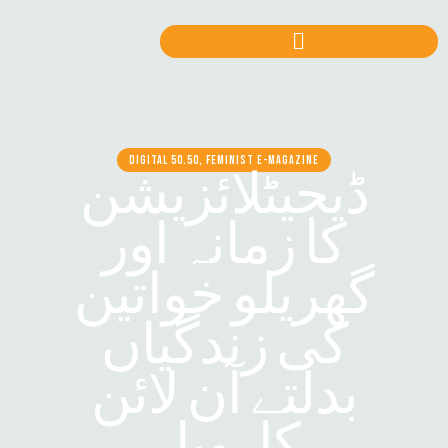
DIGITAL 50.50, FEMINIST E-MAGAZINE
ڈیجیٹلائزیشن
کا زمانہ اور
گھریلو خواتین
کی زندگیاں
بدلتے آن لائن
کاروبار