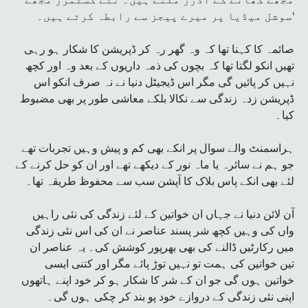
سوشل میڈیا پر میرے پیجز سے رابطہ کرتے ہیں۔‘
صائمہ کا کہنا تھا کہ وہ گھر رہ کر ڈپریشن کا شکار ہو رہی
تھیں انکو لگتا تھا کہ بچوں کی ذمہ داریوں کے بعد وہ اور کچھ
نہیں کر پائیں گی مگر اس ڈیجیٹل دنیا نے نہ صرف انکو اس
ڈپریشن زدہ زندگی سے نکالا بلکے معاشی طور پر بھی مضبوط
کیا۔
ہراسمنٹ والے سوال پر انکے بھی کم و پیش وہیں تجربات تھے
جو ہم نے سائرہ یا ماہ نور کے دیکھے تھے اور ان کو حل کرنے کے
لئے بھی انکے پاس بلاک کا آپشن سب سے محفوظ طریقہ تھا۔
آن لائن دنیا نے جہاں ان خواتین کے لئے زندگی کی نئی راہیں
واں کی وہیں کچھ شر پسند عناصر نے ان کی اس نئی زندگی
میں رکارٹیں ڈالنے کی بھی بھرپور کوشش کی۔ یہ عناصر ان
تین خواتین کی ہمت تو نہیں توڑ پائے مگر اور کتنی ایسی
خواتین ہوں گی جو ان کے شر کا شکار ہو کر خود اپنے ہاتھوں
اپنی نئی زندگی کے دروازے خود پو بند کر چکی ہوں گی۔