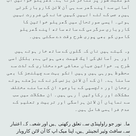
آسانی سے اپنے گھر سے ہی آن لائن کاروبار کرتی
ہیں، جس کے لئے انہیں کہیں جانے کی ضرورت نہیں
ہوتی۔ ایسی صورتحال میں گھریلو خواتین کا
کاروباری سرگرمی کے ساتھ ساتھ اپنے گھریلو
کاموں کو بھی پوری طرح وقت دے سکتی ہیں۔
وہ کہتے ہیں ناں کہ گلوں کے ساتھ خار ہوتے ہیں
اور ہر آسائش کی ایک قیمت بھی ہوتی ہے، بلکل اسی
طرح یہ خواتین جہاں معاشی خودمختاری کے لذت سے
محظوظ ہورہی ہیں وہیں انکو بہت سے چیلنجز کا بھی
سامنا ہے۔ ان کے آن لائن بزنس کرنے کے بڑھتے ہوئے
رجحان اور دلچسپی کے باوجود ان کے سامنے مختلف
مشکلات اور رکاوٹیں آ رہی ہیں۔ ان مشکلات میں سب
سے نمایاں آن لائن ہراسگی اور تربیت و تعلیم کے
عدم فراہمی شامل ہیں۔
ماہ نور جو راولپنڈی سے تعلق رکھتی ہیں اور شعبے کے اعتبار
سے سافٹ وئیر انجینئر ہیں، اپنا میک اپ کا آن لائن کاروبار