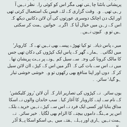
پریشانی بانٹنا چاہتی تھی مگر اس کو کوئی راہ نظر نہیں آ
رہی تھی۔ وہ وقت گزاری کے لئے فیس بک استعمال کرتی تھی
اور ایک دن اچانک دوسری عورتوں کی آن لائن دکانیں دیکھ کہ
اس کے زہن میں خیال آیا کہ اگر یہ خواتین ہمت کر سکتی
ہیں تو وہ کیوں نہیں۔
’میرے پاس ذیادہ تو کیا تھوڑے پیسے بھی نہیں تھے کہ کاروبار
میں لگاتی۔ ہمارے گھر کے پاس ایک کپڑوں کی دکان تھی جس
کا مالک کرونا کی وجہ سے سیل کم ہونے پر بہت پریشان تھا۔
میں نے اس سے بات کی کہ اگر میں اس کے کپڑے اان لائن سیل
کر کہ دوں اور اپنا منافع بھی رکھوں تو وہ خوشی خوشی تیار
ہو گیا،‘ سائرہ۔
یوں سائرہ نے کپڑوں کی تصاریر اتار کہ آن لائن ’روز کلیکشن‘
کے نام سے اپنے کاروبار کا آغاز کیا۔ سب خاندان والوں نے اسکا
مذاق بنایا اور کسی ایک فرد نے اس سے کپڑے نہیں خریدے بلکے
اس پر مہنگے داموں بیچنے کا الزام بھی لگایا۔ خیر سائرہ نے
ہمت نہیں ہاری اور پہلے ہفتے میں ہی اسکو اسکا پہلا آڈر
ملا۔