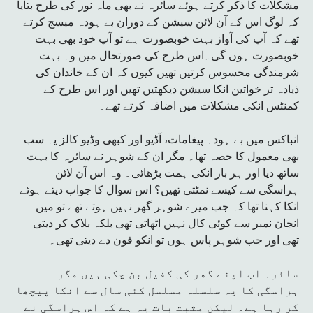
مشکلات کا ذکر کرتے ہوئے سائرہ نے بھی ماہ نور کی طرح بتایا
کہ لوگ اس کے آن لائن سیشن کے دوران بے ہودہ میسج کرتے
تھے کہ آپ کی آواز بہت خوبصورت ہے تو آپ خود بھی بہت
خوبصورت ہوں گی۔اس طرح کی صورتحال میں وہ بہت
شرمندگی محسوس کرتیں تھیں کیوں کہ ان کے خاندان کی
ذیادہ تر خواتین انکا سیشن دیکھتیں تھیں اور اس طرح کے
کمنٹس انکی مشکلات میں اضافہ کرتے تھے۔
انباکس میں بے ہودہ پیغامات، آڈیو اور کبھی وڈیو کالز یہ سب
بھی معمول کا حصہ تھا۔ مگر ان کے شوہر نے سائرہ کا بہت
ساتھ دیا اور ہر بار انکی ہمت بڑھائی۔ وہ اس آن لائن
ہراسگی سے کیسے نمٹتی تھیں؟ اس سوال کا جواب دیتے ہوئے
انکا کہنا تھا کہ جب میرے شوہر گھر نہیں ہوتے تھے تو میں
انجان نمبر سے کوئی کال نہیں اٹھاتی تھی بلکہ بلاک کر دیتی
تھی اور جب شوہر پاس ہوں تو انکو فون دے دیتی تھی۔
سائرہ اب اپنے گھر کی کفیل بن چکی ہیں مگر
ہراسگی کا یہ سلسلہ مسلسل کئی سال سے انکا پیچھا
کر رہا ہے۔ لیکن مثبت بات یہ ہے کہ اس ہراسگی نے