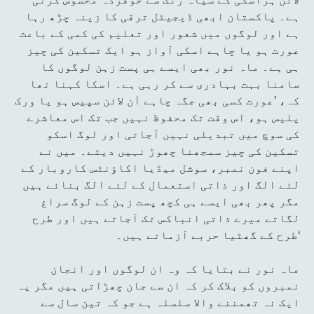
ہے۔ پاکستان ابھی ڈیجیٹل ترقی کا زینہ چڑھ رہا
ہے اور لوگوں میں شعور اور تعلیم کی کمی کے باعث
عورت ہو یا چاہے اسکی آواز ہو ایک تسکین کی چیز
ہی ہے۔ ماہ نور بھی ایسے ہی پست زہن لوگوں کا
سامنا بہت بہادری سے کر رہی ہے۔ اسکا کہنا تھا
کہ، ’عورت کسی بھی جگہ چاہے آن لائن سپیس ہو یا ورک
پلیس ہو، اس وقت تک محفوظ نہیں جب تک اس معاشرے
کی سوچ میں تبدیلی نہیں آجاتی اور لوگ اسکو
تسکین کی چیز سمجھنا چھوڑ نہیں دیتے۔ میں نے
اپنے فون نمبر، سوشل میڈیا اکاؤنٹس کاروبار کے
لئے الگ اور ذاتی استعمال کے لئے الگ بنائے ہیں
مگر پھر بھی ایسے ہی کچھ پست زہن کے لوگ سراغ
لگاتے میرے ذاتی انباکس تک آجاتے ہیں اور طرح
طرح کے گھٹیا حربے آزماتے ہیں۔‘
ماہ نور نے بتایا کہ وہ ان لوگوں اور انجان
نمبروں کو بلاک کر کہ ان سے جان چھڑاتی ہیں مگر یہ
ایک نہ تھمننے والا سلسلہ ہے جو کہ تین سال سے