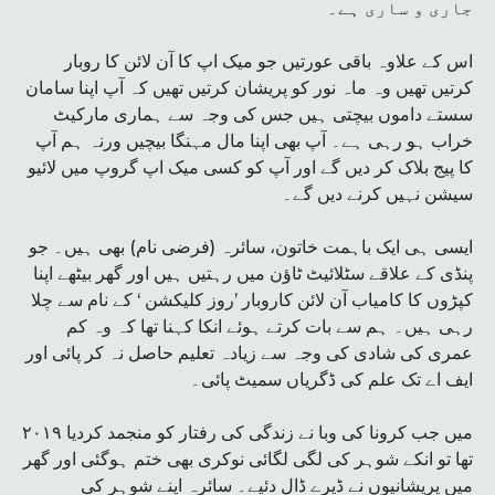
جاری و ساری ہے۔
اس کے علاوہ باقی عورتیں جو میک اپ کا آن لائن کا روبار
کرتیں تھیں وہ ماہ نور کو پریشان کرتیں تھیں کہ آپ اپنا سامان
سستے داموں بیچتی ہیں جس کی وجہ سے ہماری مارکیٹ
خراب ہو رہی ہے۔ آپ بھی اپنا مال مہنگا بیچیں ورنہ ہم آپ
کا پیج بلاک کر دیں گے اور آپ کو کسی میک اپ گروپ میں لائیو
سیشن نہیں کرنے دیں گے۔
ایسی ہی ایک باہمت خاتون، سائرہ (فرضی نام) بھی ہیں۔ جو
پنڈی کے علاقے سٹلائیٹ ٹاؤن میں رہتیں ہیں اور گھر بیٹھے اپنا
کپڑوں کا کامیاب آن لائن کاروبار ’روز کلیکشن ‘ کے نام سے چلا
رہی ہیں۔ ہم سے بات کرتے ہوئے انکا کہنا تھا کہ وہ کم
عمری کی شادی کی وجہ سے زیادہ تعلیم حاصل نہ کر پائی اور
ایف اے تک علم کی ڈگریاں سمیٹ پائی۔
۲۰۱۹ میں جب کرونا کی وبا نے زندگی کی رفتار کو منجمد کردیا
تھا تو انکے شوہر کی لگی لگائی نوکری بھی ختم ہوگئی اور گھر
میں پریشانیوں نے ڈیرے ڈال دئیے۔ سائرہ اپنے شوہر کی