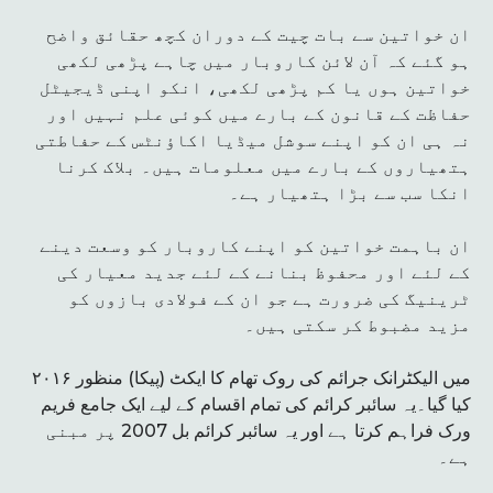
ان خواتین سے بات چیت کے دوران کچھ حقائق واضح
ہو گئے کہ آن لائن کاروبار میں چاہے پڑھی لکھی
خواتین ہوں یا کم پڑھی لکھی، انکو اپنی ڈیجیٹل
حفاظت کے قانون کے بارے میں کوئی علم نہیں اور
نہ ہی ان کو اپنے سوشل میڈیا اکاؤنٹس کے حفاطتی
ہتھیاروں کے بارے میں معلومات ہیں۔ بلاک کرنا
انکا سب سے بڑا ہتھیار ہے۔
ان باہمت خواتین کو اپنے کاروبار کو وسعت دینے
کے لئے اور محفوظ بنانے کے لئے جدید معیار کی
ٹرینیگ کی ضرورت ہے جو ان کے فولادی بازوں کو
مزید مضبوط کر سکتی ہیں۔
۲۰۱۶ میں الیکٹرانک جرائم کی روک تھام کا ایکٹ (پیکا) منظور
کیا گیا۔یہ سائبر کرائم کی تمام اقسام کے لیے ایک جامع فریم
ورک فراہم کرتا ہے اور یہ سائبر کرائم بل 2007 پر مبنی
ہے۔