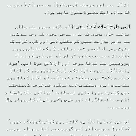
ان کی ہمت اور حوصلہ نہیں توڑا جس میں ان کے شوہر
کا ساتھ ایک مضبوط ستون ثابت ہوا۔
اسی طرح اسلام آباد کے جی ۱۴ سیکٹر میں رہنے والی
صائمہ چار بچوں کی ماں ہے جو بچوں کی وجہ سے گھر
سے باہر ملازمت نہیں کر سکتی تھی اور کچھ کرنے کا
جنون بھی اسکے سر تھا۔ صائمہ کے کھانے کی پورے
خاندان میں دھوم تھی تو اس نے اسی شوق کو اپنا
پروفیشن بنانے کا سوچا اور آن لائن فوڈ ایپ، ’فوڈ
پانڈا‘ کے زریعے اپنے کھانے کے کاروبار کا آغاز
کیا۔ دیکھتے ہی دیکھتے گھر کے بنے لذیذ کھانے جو
مناسب داموں دستیاب تھے لوگوں کی توجہ کھینچنے
میں کامیاب ہوئے اور اب صائمہ ’ہیلتھی بائیٹس‘ کے
نام سے انسٹاگرام اور فیس بک پر اپنا کاروبار چلا
رہی ہیں۔
’اب میں فوڈ پانڈا پر کام نہیں کرتی کیونکہ میرے
کسٹمرز میرے واٹس ایپ گروپ میں ایڈ ہیں اور وہیں
مجھے کھانے کے آڈرز ملتے ہیں۔ نئے کسٹمرز مجھے