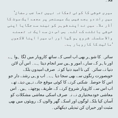
’میری خوشی کا کوئی ٹھکانہ نہیں تھا جب رمضان
میں رات دو بجے فیس بک میسنجر پر مجھے ایک سوٹ کا
آڈر ملا۔ میں نے اپنے شوہر کو نیند سے جگایا اپنی
خوشی بانٹنے کے لئے۔ بس اس دن سے ایک نہ تھمنے
والا سلسلہ شروع ہو گیا اور اب میرا اپنا لاکھوں
مالیت کا کاروبار ہے۔‘
سائرہ کا شوہر بھی اب اسی کے ساتھ کاروبار میں لگا ہوا ہے
اور باہر کے سارے امور وہیں سر انجام دیتا ہے۔ اس آن لائن
دنیا نے سائرہ کی نا امید دنیا کو نہ صرف امیدوں بلکے
خوبصورت رنگوں سے بھی سجا دیا ہے۔ اب وہی رشتے دار جو
اس کا حوصلہ شکنی کرنے کا کوئی موقع جانے نہیں دیتے تھے
اب اس سے کاروبار شروع کرنے کے طریقے پوچھتے ہیں۔ اس
معاشی خودمختیاری نے نہ صرف اسکی معاشی مشکلات کو
آسان کیا بلکے لوگوں اور اسکے گھر والوں کے رویئوں میں بھی
مثبت اور حیران کن تبدیلی دیکھائی۔