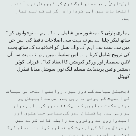
ایل-این) ہے، مسلم لیگ نون کی ڈیجیٹل ٹیم آئندہ
انتخابات میں اہم کردارادا کرنے کے لیے تیار
ہے۔
” ہماری پارٹی کے منشور میں شامل ہے کہ ہم نے نوجوانوں کو
ساتھ لیکر چلنا ہےہم نے بہت سی اصلاحات نافظ کی ہیں جن
میں سے سب سے اہم آنے والے نسل کو اخلاقیات کے ساتھ بحث
کی ترویج شامل کرنا ہے۔ اس سلسلے میں ہم نے بہت سے آن
لائین سیمینار اور ورکر کنونشن کا انعقاد کیا”۔ فرزانہ کوثر
،سنئیر وائس پریذیڈنٹ مسلم لیگ نون سوشل میڈیا فیڈرل
کیپیٹل۔
ڈیجیٹل سیاست کے دور میں، روایتی انتخابی مہمات
کی اہمیت کم ہوتی جا رہی ہے، جس سے ڈیجیٹل پر
مبنی حکمت عملیوں کے ایک نئے دور کی راہ ہموار
ہو رہی ہے۔ پاکستان بھر کی سیاسی جماعتوں اور
امیدواروں نے ووٹروں سے رابطہ قائم کرنے میں
ڈیجیٹل ورلڈ کی اہمیت کو تسلیم کیا ہے۔ مسلم لیگ
نون بھی اس میں سر فہرست ہے۔