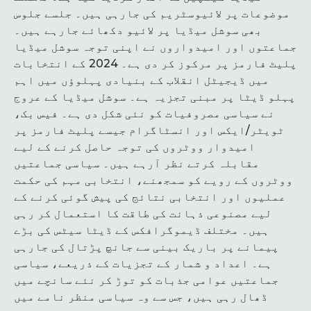
موضوعات پر لائیوسٹریم کی جارہی ہیں۔ جلسے جلوس
بھی سوشل میڈیا پر لائیو دکھائے جارہے ہیں۔
جماعتوں اور امیدواروں نے اپنی توجہ سوشل میڈیا
پلیٹ فارمز پر مرکوز کر دی ہے۔ 2024 کے انتخابات
میں ڈیجیٹل انقلاب کے بنیادی پہلوؤں میں اہم
پہلو ڈیٹا پر مبنی تجزیہ ہے۔ سوشل میڈیا کے عروج
نے سیاسی مصروفیات کو نئی شکل دی ہے۔ فیس بک،
ٹویٹر/ایکس اور انسٹاگرام جیسے پلیٹ فارمز پر
امیدوار ووٹروں کی توجہ حاصل کرنے کے لیے
مقابلہ کرتے نظر آرہے ہیں۔ سیاسی جماعتیں
ووٹروں کے رویے کو سمجھنے، انتخابی مہم کی حکمت
عملیوں اور انتخابی نتائج کی پیش گوئی کرنے کے
لیے مصنوعی ذہانت کی طاقت کا استعمال کر رہی
ہیں۔ مختلف ڈیموگرافکس کے ڈیٹا سیٹس کی بڑے
پیمانے پر باریک بینی سے جانچ پڑتال کی جارہی
ہے۔ اعداد و شمار کے تجزیات کے ذریعے، سیاسی
جماعتیں عوامی جذبات کو توڑ کر نئے سانچے میں
ڈھال رہی ہیں، جس سے وہ سیاسی منظر نامے میں