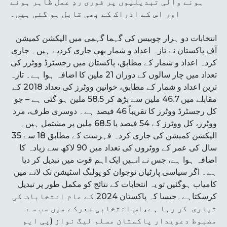
ہونے والی تبدیلیوں پر فوری ردِ عمل ظاہر ہونے
اور اس کے ادراک کے بھی قابل ہو گئی ہیں۔
انتخابات دو ہزار چوبیس کی گہما گہمی میں الیکشن کمیشن
آف پاکستان نے تازہ اعداد و شمار بھی جاری کردیے ہیں۔ جاری
کردہ اعداد و شمار کے مطابق، پاکستان میں رجسٹرڈ ووٹرز کی
تعداد میں چار سالوں کے دوران 21 ملین کا اضافہ ہوا ہے۔ تازہ
ترین اعداد و شمار کے مطابق، خواتین ووٹرز کی تعداد 2018 کے
مقابلے میں 46.7 ملین سے بڑھ کر 58.5 ملین ہو گئی ہے – جو
کل رجسٹرڈ ووٹرز کا تقریباً 46 فیصد ہے۔ دوسری طرف، مرد
ووٹرز، کل ووٹرز کے 54 فیصد یا 68.5 ملین پر مشتمل ہیں۔
الیکشن کمیشن کی جاری کردہ فہرست کے مطابق 18 سے 35
سال کی عمر کے ووٹروں کی تعداد میں 90 لاکھ سے زیادہ کا
اضافہ ہوا ہے، جس نے انہیں ایک اہم قوت میں تبدیل کر دیا
ہے۔ اگر سیاسی پارٹیاں نوجوان کو پولنگ اسٹیشن تک لانے میں
کامیاب ہوگئیں تو یہ انتخابات کے نتائج کو مکمل طور پر تبدیل
کرسکتاہے۔جیسا کہ پاکستان 2024 کے عام انتخابات کی
تیاری کر رہا ہے،اس انتخابی معرکے میں سب سے
مضبوط دعویدار پاکستان مسلم لیگ نواز (پی ایم