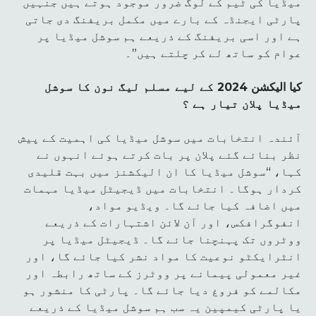
میڈیا کی ٹیم کے لوگ ضرور موجود ہوتے ہیں جنہیں
پارٹی ایجنڈہ کے بارے میں مکمل بریفنگ دی جاتی
ہے اور اسی بریفنگ کے ذریعے ہم سوشل میڈیا پر
عوام کو ساتھ لے کر چلتے ہیں”۔
کیا الیکشن 2024 کے لیے مسلم لیگ نون کا سوشل
میڈیا پلان تیار ہے ؟
آئندہ انتخابات میں سوشل میڈیا کی اہمیت کے پیش
نظر بنائے گئے پلان پر بات کرتے ہوئے انہوں نے
کہا، “سوشل میڈیا کا ان الیکشنز میں بہت قلیدی
کردار ہوگا۔ انتخابات میں ڈیجیٹل میڈیا مہمات
میں اضافہ کیا جائے گا۔ ویڈیو مواد،
انفوگرافکس، اور آن لائن اشتہارات کے ذریعے
ووٹروں تک پہنچنا جائے گا۔ ڈیجیٹل میڈیا پر
انٹرایکٹو نوعیت کا مواد نشر کیا جائے گا، اور
غیر معمولی پیمانے پر ووٹرز کے ساتھ رابطہ اور
مکالمے کو فروغ دیا جائے گا۔ پارٹی کا منشور ہو
یا پارٹی کیمپین یہ سب ہم سوشل میڈیا کے ذریعے