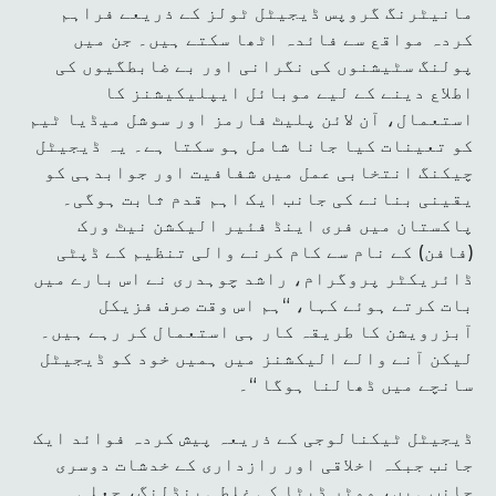
مانیٹرنگ گروپس ڈیجیٹل ٹولز کے ذریعے فراہم
کردہ مواقع سے فائدہ اٹھا سکتے ہیں۔ جن میں
پولنگ سٹیشنوں کی نگرانی اور بے ضابطگیوں کی
اطلاع دینے کے لیے موبائل ایپلیکیشنز کا
استعمال، آن لائن پلیٹ فارمز اور سوشل میڈیا ٹیم
کو تعینات کیا جانا شامل ہو سکتا ہے۔ یہ ڈیجیٹل
چیکنگ انتخابی عمل میں شفافیت اور جوابدہی کو
یقینی بنانے کی جانب ایک اہم قدم ثابت ہوگی۔
پاکستان میں فری اینڈ فئیر الیکشن نیٹ ورک
(فافن) کے نام سے کام کرنے والی تنظیم کے ڈپٹی
ڈائریکٹر پروگرام، راشد چوہدری نے اس بارے میں
بات کرتے ہوئے کہا، “ہم اس وقت صرف فزیکل
آبزرویشن کا طریقہ کار ہی استعمال کر رہے ہیں۔
لیکن آنے والے الیکشنز میں ہمیں خود کو ڈیجیٹل
سانچے میں ڈھالنا ہوگا “۔
ڈیجیٹل ٹیکنالوجی کے ذریعہ پیش کردہ فوائد ایک
جانب جبکہ اخلاقی اور رازداری کے خدشات دوسری
جانب ہیں، ووٹر ڈیٹا کی غلط ہینڈلنگ، جعلی