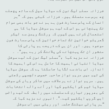
فرزانہ مسلم لیگ نون کے میڈیا سیل کے ساتھ پچھلے
چھ برس سے منسلک ہیں۔ فرزانہ کہتی ہیں کہ “ہر
انسان کے پاس سمارٹ فون ہے ہم نے جو بات بھی عوام
تک پہنچانی ہو اس کے لیے ہم سوشل میڈیا کا ہی
استعمال کرتے ہیں کیوں کہ ورکنگ ویمن سے لیکر
گھریلو خواتین تک تمام خواتین کے پاس سمارٹ فون
موجود ہیں۔ اور ان ہی کے ذریعے ہم پارٹی کا
منشور ان تک پہنچانے کی پلاننگ کر رہے ہیں”۔ ۔
فرزانہ نے مزید کہا ،”مسلم لیگ نون کے لیے سوشل
میڈیا انتہائی اہمیت کا حامل ہے اس کی اہمیت کا
اندازہ اس بات سے لگایا جاسکتا ہے کہ سوشل میڈیا
کی ٹیم میں مریم نواز صاحبہ خصوص دلچسپی رکھتی
ہیں۔ مریم نواز نے ہرعلاقے میں جاکر وہاں کی سوشل
میڈیا ٹیم کو ایکٹیو کیا اور آنے والے انتخابات
کی بھرپور تیاری کے سلسلے میں رابطہ کے لیے واٹس
ایپ گروپ ایکٹیو کیے۔”۔ انہوں نے مزید کہا کہ
“ہر پارٹی میٹنگ جلسہ اور ریلی میں اب سوشل