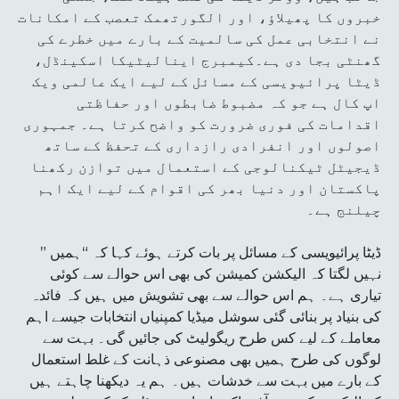
خبروں کا پھیلاؤ، اور الگورتھمک تعصب کے امکانات
نے انتخابی عمل کی سالمیت کے بارے میں خطرے کی
گھنٹی بجا دی ہے۔کیمبرج اینالیٹیکا اسکینڈل،
ڈیٹا پرائیویسی کے مسائل کے لیے ایک عالمی ویک
اپ کال ہے جو کہ مضبوط ضابطوں اور حفاظتی
اقدامات کی فوری ضرورت کو واضح کرتا ہے۔ جمہوری
اصولوں اور انفرادی رازداری کے تحفظ کے ساتھ
ڈیجیٹل ٹیکنالوجی کے استعمال میں توازن رکھنا
پاکستان اور دنیا بھر کی اقوام کے لیے ایک اہم
چیلنج ہے۔
” ڈیٹا پرائیویسی کے مسائل پر بات کرتے ہوئے کہا کہ “ہمیں
نہیں لگتا کہ الیکشن کمیشن کی بھی اس حوالے سے کوئی
تیاری ہے۔ ہم اس حوالے سے بھی تشویش میں ہیں کہ فائدہ
کی بنیاد پر بنائی گئی سوشل میڈیا کمپنیاں انتخابات جیسے اہم
معاملے کے لیے کس طرح ریگولیٹ کی جائیں گی۔ بہت سے
لوگوں کی طرح ہمیں بھی مصنوعی ذہانت کے غلط استعمال
کے بارے میں بہت سے خدشات ہیں۔ ہم یہ دیکھنا چاہتے ہیں