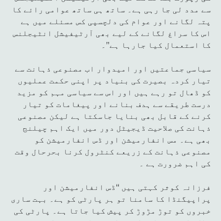
سے مدد لی جا رہی ہے۔ ساتھ ہی ساتھ عوامی رائے کا
پتہ لگانے اور عوام کی دلچسپی کس مسئلے میں ہے
اس کا سراغ لگانے کے لیے بھی آرٹیفیشل انٹیجلنس
کا استعمال کیا جارہا ہے”۔
سیاسی جماعتیں اور امیدوار اب مصنوعی ذہانت سے
تیار کردہ بصیرت کی بنیاد پر اپنی حکمت عملیوں
کو ڈھال تو رہے ہیں اور اس سے سیاسی مہم کو مزید
درست طریقے سے ہدف بنانے اور پیغامات کو تیار
کرنے کے قابل بھی بنایا جاسکتا ہے لیکن مصنوعی
ذہانت کی صلاحیت ڈیجیٹل دور میں ایک اہم چیلنج
بھی ہے۔ مس انفارمیشن اور ڈس انفارمیشن کو
مصنوعی ذہانت کے زریعے کنٹرول کرنا بحرحال وقت
کی اہم ضرورت ہے ۔
فرزانہ کوثر کہتی ہیں “ڈس انفارمیشن اور
پراپیگنڈا کا سامنا تو ہر پارٹی کو ہے۔ بہت ساری
خبروں کو توڑ مڑوڑ کر پیش کیا جاتا ہے۔ پارٹی کی