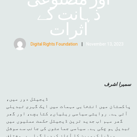
ذہانت کے
اثرات
Digital Rights Foundation
|
November 13, 2023
سمیرا اشرف
ڈیجیٹل دور میں،
پاکستان میں انتخابی مہمات میں ایک گہری تبدیلی
آئی ہے۔ روایتی سیاسی ریلیاں، کتابچے، اور گھر
گھر مہم اب جدید ترین ڈیجیٹل حکمت عملیوں میں
تبدیل ہو چکی ہے۔ سیاسی جماعتوں کی جانب سے سوشل
میڈیا کیمپین کا آغاز کردیا گیا ہے۔ مختلف