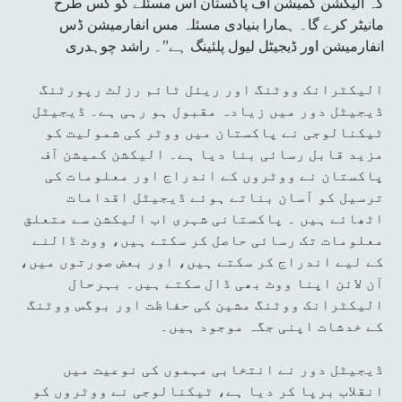
کہ الیکشن کمیشن آف پاکستان اس مسئلے کو کس طرح
مانیٹر کرے گا۔ ہمارا بنیادی مسئلہ مس انفارمیشن ڈس
انفارمیشن اور ڈیجیٹل لیول پلئینگ ہے”۔ راشد چوہدری
الیکٹرانک ووٹنگ اور ریئل ٹائم رزلٹ رپورٹنگ
ڈیجیٹل دور میں زیادہ مقبول ہو رہی ہے۔ ڈیجیٹل
ٹیکنالوجی نے پاکستان میں ووٹر کی شمولیت کو
مزید قابل رسائی بنا دیا ہے۔ الیکشن کمیشن آف
پاکستان نے ووٹروں کے اندراج اور معلومات کی
ترسیل کو آسان بناتے ہوئے ڈیجیٹل اقدامات
اٹھائے ہیں ۔ پاکستانی شہری اب الیکشن سے متعلق
معلومات تک رسائی حاصل کر سکتے ہیں، ووٹ ڈالنے
کے لیے اندراج کر سکتے ہیں، اور بعض صورتوں میں،
آن لائن اپنا ووٹ بھی ڈال سکتے ہیں۔ بہرحال
الیکٹرانک ووٹنگ مشین کی حفاظت اور بوگس ووٹنگ
کے خدشات اپنی جگہ موجود ہیں۔
ڈیجیٹل دور نے انتخابی مہموں کی نوعیت میں
انقلاب برپا کر دیا ہے، ٹیکنالوجی نے ووٹروں کو