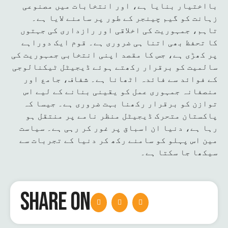
بااختیار بنایا ہے، اور انتخابات میں مصنوعی
زہانت کو گیم چینجر کے طور پر سامنے لایا ہے۔
تاہم، جمہوریت کی اخلاقی اور رازداری کی جہتوں
کا تحفظ بھی اتنا ہی ضروری ہے۔ قوم ایک دوراہے
پر کھڑی ہے، جس کا مقصد اپنی انتخابی جمہوریت کی
سالمیت کو برقرار رکھتے ہوئے ڈیجیٹل ٹیکنالوجی
کے فوائد سے فائدہ اٹھانا ہے۔ شفاف، جامع اور
منصفانہ جمہوری عمل کو یقینی بنانے کے لیے اس
توازن کو برقرار رکھنا بہت ضروری ہے۔ جیسا کہ
پاکستان متحرک ڈیجیٹل منظر نامے پر منتقل ہو
رہا ہے، دنیا ان اسباق پر غور کر رہی ہے۔ سیاست
مین اس پہلو کو سامنے رکھ کر دنیا کے تجربات سے
سیکھا جا سکتا ہے۔
SHARE ON