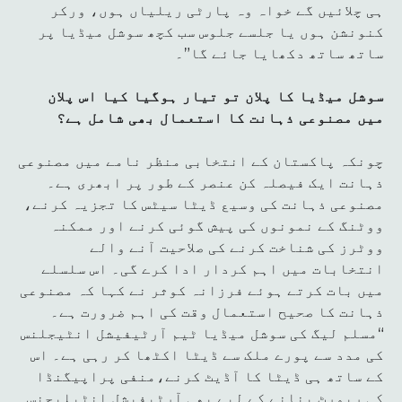
ہی چلائیں گے خواہ وہ پارٹی ریلیاں ہوں، ورکر
کنونشن ہوں یا جلسے جلوس سب کچھ سوشل میڈیا پر
ساتھ ساتھ دکھایا جائے گا”۔
سوشل میڈیا کا پلان تو تیار ہوگیا کیا اس پلان
میں مصنوعی ذہانت کا استعمال بھی شامل ہے؟
چونکہ پاکستان کے انتخابی منظر نامے میں مصنوعی
ذہانت ایک فیصلہ کن عنصر کے طور پر ابھری ہے۔
مصنوعی ذہانت کی وسیع ڈیٹا سیٹس کا تجزیہ کرنے،
ووٹنگ کے نمونوں کی پیش گوئی کرنے اور ممکنہ
ووٹرز کی شناخت کرنے کی صلاحیت آنے والے
انتخابات میں اہم کردار ادا کرے گی۔ اس سلسلے
میں بات کرتے ہوئے فرزانہ کوثر نے کہا کہ مصنوعی
ذہانت کا صحیح استعمال وقت کی اہم ضرورت ہے۔
“مسلم لیگ کی سوشل میڈیا ٹیم آرٹیفیشل انٹیجلنس
کی مدد سے پورے ملک سے ڈیٹا اکٹھا کر رہی ہے۔ اس
کے ساتھ ہی ڈیٹا کا آڈیٹ کرنے،منفی پراپیگنڈا
کی رپورٹ بنانے کے لیے بھی آرٹیفیشل انٹیلیجنس