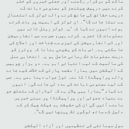
ساکھ کو برقرار رکھنے اور جعلی خبروں کو ختم
کرنے میں درپیش چیلنجز کو مصنوعی ذہانت کے
ذریعے حقائق کی جانچ کرنے والے ٹولز کے استعمال
سے نمٹا جائے گا”۔ ان ٹولز کی اہمیت پر بات کرتے
ہوئے انہوں نے کہا کہ ‘یہ ٹولز ریئل ٹائم میں
معلومات کا تجزیہ کرتے ہیں، جس سے مس انفارمیشن
اور ڈس انفارمیشن کی تیزی سے شناخت اور اصلاح کی
جا سکتی ہے۔ اس بات کو یقینی بنانا کہ ووٹرز کو
درست معلومات تک رسائی حاصل ہو یہ انتخابی عمل
کی سالمیت کے لیے انتہائی اہم ہے۔ دو ہزار چوبیس
کے الیکشن میں ہمارا مقصد پارٹی کے خلاف کیے جانے
والے پراپیگنڈا کا منہ توڑ جواب دینا بھی ہے۔ جس
کے لیے مصنوعی ذہانت کی مدد لی جائے گی۔ انہوں
نے کہا، “ہمارا یہی پلان ہے کہ لیڈران کے متعلق جو
بے بنیاد جھوٹی اور پراپیگنڈا پر مبنی خبریں
سامنے آئیں گی ان کی حقیقت ہم فیکٹ چیک کر کے
دلیل کے ساتھ لوگوں تک پہنچائیں گے”۔
سول سوسائٹی کی تنظیمیں اور آزاد الیکشن