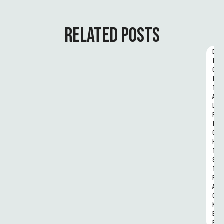
RELATED POSTS
D
I
G
I
T
A
L 
R
I
G
H
T
S 
T
R
A
C
K
E
R