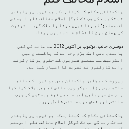
پاکستانی حکام کا کہنا ہےکہ یو ٹیوب پر پابندی
تب تک رہے گی جب تک گوگل اسلام مخالف فلم ’انوسنس
آف مسلمز‘ کو ہٹا نہیں دیتا یا ملک گیر انٹرنیٹ
کی چھان بین کا نظام قائم نہیں ہوتا۔
دوسری جانب، یوٹیوب پر اکتوبر 2012 سے عائد کی گئی
پابندی بھی ایک بڑی وجہ ہے کہ پاکستان میں
انٹرنیٹ سے متعلق شہریوں کے حقوق پر کام کرنے
والے کارکنوں نے تشویش کا اظہار کیا ہے۔
رپورٹ کے مطابق پاکستان میں یو ٹیوب کے ساتھ
ساتھ بیس ہزار دیگر ویب ساٹس کو بھی بلاک کیا گیا
ہے، جن میں بلوچ اور سندھی قوم پرستوں کی ویب
سائٹس اور فحش ویب سائٹس شامل ہیں۔
پاکستانی حکام کا کہنا ہےکہ یو ٹیوب پر پابندی
تب تک رہے گی جب تک گوگل اسلام مخالف فلم ’انوسنس