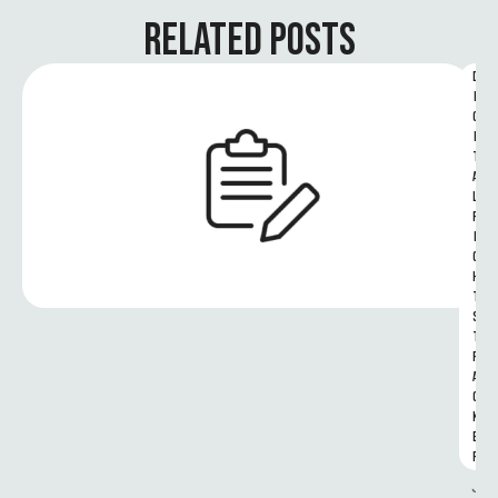
RELATED POSTS
D
I
G
I
T
A
L 
R
I
G
H
T
S 
T
R
A
C
K
E
R
J