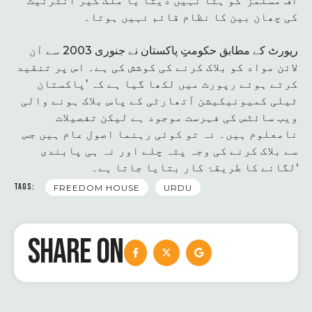
آف مسلمز‘ کو ہٹا نہیں دیتا یا ملک گیر انٹرنیٹ
کی چھان بین کا نظام قائم نہیں ہوتا۔
رپورٹ کے مطابق حکومتِِِ پاکستان نے جنوری 2003 سے آن
لائن مواد کو بلاک کرنے کی کوشش کی ہے۔ اس پر تنقید
کرتے ہوئے رپورٹ میں لکھا گیا ہے کہ ’پاکستان
ٹیلی کمیونیکیشن آتھارٹی کے پاس بلاک ہونے والی
ویب سائٹس کی فہرست موجود ہے لیکن تفصیلات
نامعلوم ہیں۔ نہ تو کوئی رہنما اصول عام ہیں جس
سے بلاک کرنے کی وجہ پتہ چلے اور نہ ہی پابندی
لگانے کا طریقۂ کار بتایا جاتا ہے۔‘
TAGS:
FREEDOM HOUSE
URDU
SHARE ON