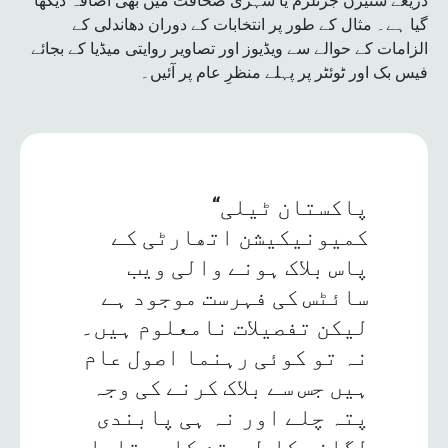
ذریعے سٹیزن جرنلزم یا شہری صحافت میں بھی اضافہ دیکھا
گیا ہے۔ مثال کے طور پر انتخابات کے دوران دھاندلی کے
الزامات کے حوالے سے ویڈیوز اور تصاویر روایتی میڈیا کے بجائے
فیس بک اور ٹوئٹر پر پہلے منظرِ عام پر آئیں۔
“پاکستان ٹیلی
کمیونیکیشن اتھارٹی کے
پاس بلاک ہونے والی ویب
سائٹس کی فہرست موجود ہے
لیکن تفصیلات نامعلوم ہیں۔
نہ تو کوئی رہنما اصول عام
ہیں جس سے بلاک کرنے کی وجہ
پتہ چلے اور نہ ہی پابندی
لگانے کا طریقۂ کار بتایا