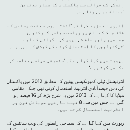
زندگی کے حوالے سے پاکستان کا شمار بدترین
ممالک میں ہوتا ہے۔‘
انہوں نے مزید کہا کہ ’گذشتہ برس سے شدت پسندی کے
خلاف جنگ کے نام پر ریاست سیاسی کارکنوں،
صحافیوں اور عام شہریوں کی نگرانی کے لیے
ٹیکنولوجی کا استعمال کرنے کی کوشش کر رہی ہے۔‘
رپورٹ میں کہا گیا ہے کہ ’سنسرشپ سیاسی مقاصد کی
عکاسی کرتی ہے‘۔
انٹرنیشنل ٹیلی کمیونکیشن یونین کے مطابق 2012 میں پاکستان
کی دس فیصدآبادی انٹرنیٹ استعمال کرتی تھی جبکہ مقامی
میڈیا کا کہنا ہے کہ 2013 میں یہ شرح بڑھ کر 16 فیصد ہو
گئی ہے جس میں سے 8 فیصد صارفین موبائل فون پر
انٹرنیٹ استعمال کرتے ہیں۔
رپورٹ میں کہا گیا ہے کہ سماجی رابطوں کی ویب سائٹس کے