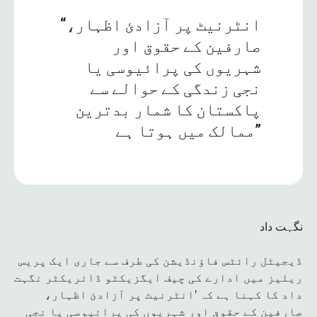
“انٹرنیٹ پر آزادئ اظہار،
صارفین کے حقوق اور
شہریوں کی پرائیوسی یا
نجی زندگی کے حوالے سے
پاکستان کا شمار بدترین
ممالک میں ہوتا ہے”
نگہت داد
ڈیجیٹل رائٹس فاؤنڈیشن کی طرف سے جاری ایک پریس
ریلیز میں ادارے کی چیف ایگزیکٹو ڈائریکٹر نگہت
داد کا کہنا ہے کہ ’انٹرنیٹ پر آزادئ اظہار،
صارفین کے حقوق اور شہریوں کی پرائیوسی یا نجی