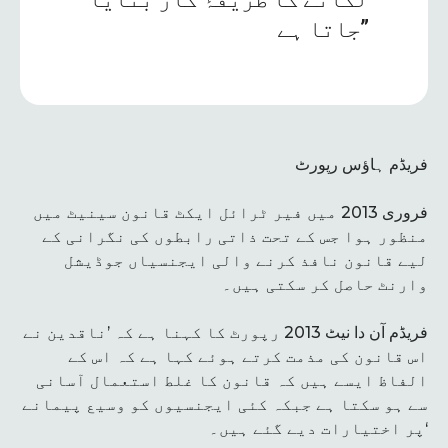
جاتا ہے”
فریڈم ہاؤس رپورٹ
فروری 2013 میں فیر ٹرائل ایکٹ قانون سینیٹ میں
منظور ہوا جس کے تحت ذاتی رابطوں کی نگرانی کے
لیے قانون نافذ کرنے والی ایجنسیاں جوڈیشل
وارنٹ حاصل کر سکتی ہیں۔
فریڈم آن دا نیٹ 2013 رپورٹ کا کہنا ہے کہ ’ناقدین نے
اس قانون کی مذمت کرتے ہوئے کہا ہے کہ اس کے
الفاظ ایسے ہیں کہ قانون کا غلط استعمال آسانی
سے ہو سکتا ہے جبکہ کئی ایجنسیوں کو وسیع پیمانے
پر اختیارات دیے گئے ہیں۔‘