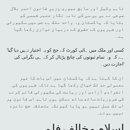
تاہم وکیل اور سابق عبوری وزیرِ قانون احمر بلال
صوفی نے بی بی سی کی نامہ نگار عنبر شمسی کو
بتایا کہ پاکستان وہ واحد ملک ہے جس میں سکیورٹی
اور شہریوں کے حقوق کے درمیان توازن رکھا گیا
ہے۔
’کسی اور ملک میں ہائی کورٹ کے جج کو یہ اختیار نہیں دیا گیا
ہے کہ وہ تمام ثبوتوں کی چانچ پڑتال کر کے ہی نگرانی کی
اجازت دیں۔‘
ان کا کہنا ہے کہ پاکستان میں اس بات کا غیر
معمولی حد تک خیال رکھا گیا ہے تاکہ شہریوں کی
انفرادی آزادی اور ریاست کی سکیورٹی قائم کرنے
کی ضروریات ساتھ ساتھ ممکن ہوں تاہم اس قانون پر
اب تک عمل نہیں ہو پایا کیونکہ متعلقہ جج نامزد
نہیں ہوئے۔
اسلام مخالف فلم