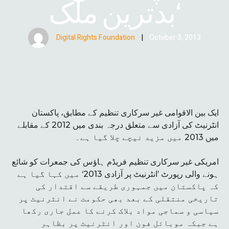
بدترین ملک‘
Digital Rights Foundation
|
October 3, 2013
ایک بین الاقوامی غیر سرکاری تنظیم کے مطابق، پاکستان
انٹرنیٹ کی آزادی سے متعلق درجہ بندی میں 2012 کے مقابلے
میں 2013 میں مزید نیچے چلا گیا ہے۔
امریکی غیر سرکاری تنظیم فریڈم ہاؤس کی جمعرات کو شائع
ہونے والی رپورٹ ’انٹرنیٹ پر آزادی 2013‘ میں کہا گیا ہے
کہ پاکستان میں جمہوری طریقے سے اقتدار کی
تاریخی منتقلی کے بعد بھی حکومت نے انٹرنیٹ پر
سیاسی و سماجی مواد بلاک کرنے کا عمل جاری رکھا
ہے جبکہ موبائل فون اور انٹرنیٹ پر بظاہر