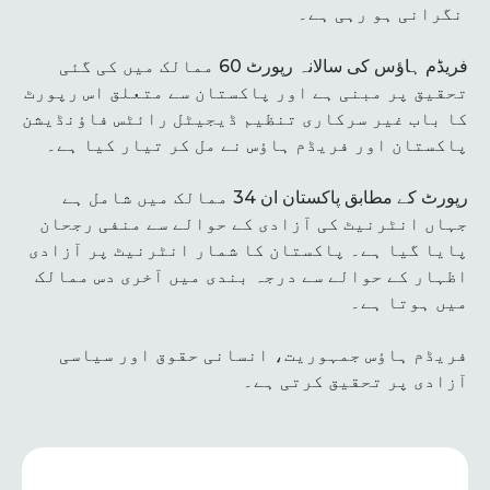
نگرانی ہو رہی ہے۔
فریڈم ہاؤس کی سالانہ رپورٹ 60 ممالک میں کی گئی
تحقیق پر مبنی ہے اور پاکستان سے متعلق اس رپورٹ
کا باب غیر سرکاری تنظیم ڈیجیٹل رائٹس فاؤنڈیشن
پاکستان اور فریڈم ہاؤس نے مل کر تیار کیا ہے۔
رپورٹ کے مطابق پاکستان ان 34 ممالک میں شامل ہے
جہاں انٹرنیٹ کی آزادی کے حوالے سے منفی رجحان
پایا گیا ہے۔ پاکستان کا شمار انٹرنیٹ پر آزادی
اظہار کے حوالے سے درجہ بندی میں آخری دس ممالک
میں ہوتا ہے۔
فریڈم ہاؤس جمہوریت، انسانی حقوق اور سیاسی
آزادی پر تحقیق کرتی ہے۔