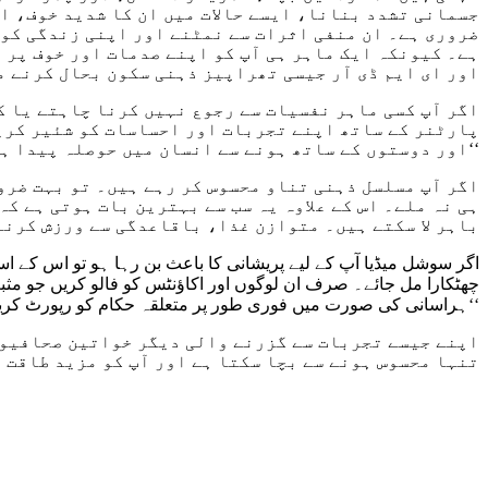
جسمانی تشدد بنانا، ایسے حالات میں ان کا شدید خوف، ا
ضروری ہے۔ ان منفی اثرات سے نمٹنے اور اپنی زندگی کو د
ہے۔ کیونکہ ایک ماہر ہی آپ کو اپنے صدمات اور خوف پر 
اور ای ایم ڈی آر جیسی تھراپیز ذہنی سکون بحال کرنے 
پارٹنر کے ساتھ اپنے تجربات اور احساسات کو شئیر کریں
اور دوستوں کے ساتھ ہونے سے انسان میں حوصلہ پیدا ہوگا۔‘‘
اگر آپ مسلسل ذہنی تناو محسوس کر رہے ہیں۔ تو بہت ضرور
ہی نہ ملے۔ اس کے علاوہ یہ سب سے بہترین بات ہوتی ہے کہ
باہر لا سکتے ہیں۔ متوازن غذا، باقاعدگی سے ورزش کرنا
اگر سوشل میڈیا آپ کے لیے پریشانی کا باعث بن رہا ہو تو اس کے اس
چھٹکارا مل جائے۔ صرف ان لوگوں اور اکاؤنٹس کو فالو کریں جو مثبت
ہراسانی کی صورت میں فوری طور پر متعلقہ حکام کو رپورٹ کریں۔‘‘
اپنے جیسے تجربات سے گزرنے والی دیگر خواتین صحافیوں
تنہا محسوس ہونے سے بچا سکتا ہے اور آپ کو مزید طاقت 