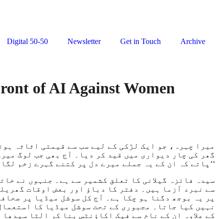
Digital 50-50
Newsletter
Get in Touch
Archive
ront of AI Against Women
گھر کی چار دیواری میں قید کر دیا۔ آج بھی جب لوگ میر
پاتے کہ ان کے یہ جملے میرے دل پر کتنے گہرے زخم لگاتے ہیں، یہ نشانات محض داغ نہیں، یہ میری ہمت اور بہادری کی مثال ہیں۔‘‘
سیدہ فائزہ گیلانی کا تعلق کشمیر سے ہے۔ جنہوں نے خات
سے نبرد آزما ہیں۔ دفتر کا دباؤ اور بعض اوقات گھریلو
پر یہ بوجھ دگنا ہو چکا ہے۔ آج کل سوشل میڈیا پر صحاف
نہیں کیا جاتا۔ مجبوری کے تحت سوشل میڈیا کا استعمال 
کے علاوہ ان کے نام سے فیک اکاؤنٹس بنا کر الٹا سیدھا