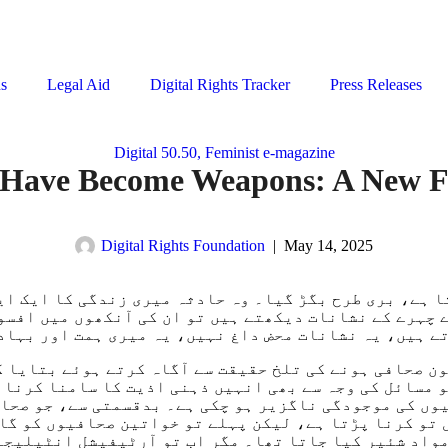
ns
Legal Aid
Digital Rights Tracker
Press Releases
Digital 50.50, Feminist e-magazine
o Have Become Weapons: A New F
Digital Rights Foundation
|
May 14, 2025
ے چہرے کے نشانات دیکھتے ہیں تو ان کی آنکھوں میں افسو
ون صحافی ہونے کی تلخ حقیقت سے آگاہ کرتے ہوئے بتایا 
 مسائل کی وجہ سے بھی انہیں ذہنی اذیت کا سامنا کرنا پ
یوں کی موجودگی ناگزیر ہو چکی ہے۔ بدقسمتی سے، جو صحا
تو کرنا پڑتا ہے، لیکن پہلے تو خواتین صحافیوں کو گال
 مواد شئیر کیا جاتا تھا۔ مگر اب تو آرٹیفیشل انٹیلیجن