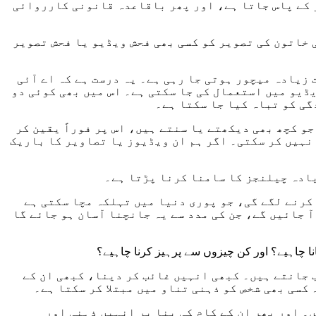
 کے پاس جاتا ہے، اور پھر باقاعدہ قانونی کارروائی
 خاتون کی تصویر کو کسی بھی فحش ویڈیو یا فحش تصویر
 زیادہ میچور ہوتی جا رہی ہے۔ یہ درست ہے کہ اے آئی
ویڈیو میں استعمال کی جا سکتی ہے۔ اس میں بھی کوئی دو
گی کو تباہ کیا جا سکتا ہے۔
و کچھ بھی دیکھتے یا سنتے ہیں، اس پر فوراً یقین کر
 نہیں کر سکتی۔ اگر ہم ان ویڈیوز یا تصاویر کا باریک
یادہ چیلنجز کا سامنا کرنا پڑتا ہے۔
 کرنے لگے گی، جو پوری دنیا میں تہلکہ مچا سکتی ہے
آ جائیں گے، جن کی مدد سے یہ جانچنا آسان ہو جائے گا
 چاہیے؟ اور کن چیزوں سے پرہیز کرنا چاہیے؟
 جانتے ہیں۔ کبھی انہیں غائب کر دینا، کبھی ان کے
کسی بھی شخص کو ذہنی تناو میں مبتلا کر سکتا ہے۔
۔ اور پھر ان کے کام کی بنا پر انہیں ذہنی اور