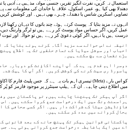
استعمال نہ کریں، نفرت انگیز تقریر، جنسی مواد، مذہبی بے ادبی یا 
دھندلا بھی کیا ہو، عمر، اسکول، علاقہ یا خاندان کی معلومات سے 
تصاویر، اسکرین شانس یا دھندلے چہرے بھی نہیں۔ اور کوشش کریں کہ
انہوں نے مزید بتایا کہ پوسٹ کرتے ہوئے چند باتوں کا دیہان رکھنا
عمل کریں، اگر حساس مواد پوسٹ کر رہے ہیں تو ٹرگر وارننگ دیں
درست ہیں یا نہیں، اگر کوئی دعویٰ کر رہے ہیں تو حوالہ اور ثبوت 
انیقہ نے اس حوالے سے مزید آگاہ کرتے ہوئے بتایا کہ ا
احباب اور سوشل میڈیا کے تمام حلقوں تک یہ اطلاع پہنچ 
بڑے نقصان سے بچ سکتے ہیں۔
دوسرا اہم قدم یہ ہے کہ آپ اپنے اکاؤنٹ کو دوبارہ حاص
پاسورڈ ری سیٹ کرنے کی کوشش کریں۔ اگر آپ کا ہیک شدہ 
تیسری اہم بات یہ ہے کہ جس پلیٹ فارم کا اکاؤنٹ ہیک
میں اطلاع دینی چاہیے۔ ان کے ہیلپ سینٹرز پر موجود فارمز کو پُر 
اگر آپ ہیکر تک پہنچنا چاہتے ہیں، تو پاکستان میں وفا
ہراسمنٹ ونگ میں ایک درخواست جمع کروا سکتے ہیں۔ اس د
فاؤنڈیشن میٹا کے شراکت دار ہیں۔ اگر کسی صحافی کا اک
بحال کروانے میں مدد کر سکتے ہیں۔
پاکستانی قوانین ہیکر تک پہنچ جانے کے بعد قانونی کار
اے میں ایک باضابطہ درخواست جمع کروانی ہوتی ہے۔ جس ک