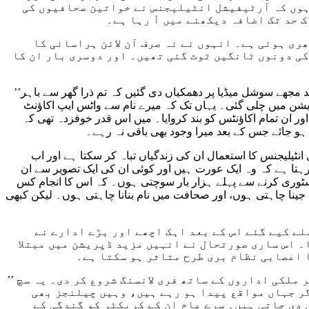
 ہوں کہ آرٹیفیشل انٹیلیجنس نے خواتین صحافیوں کی
 حد تک اضافہ دیکھنے میں آ رہا ہے۔
ری ہوئی ہے۔ انہوں نے نہ صرف آن لائن ہراسانی کا
کی دونوں ٹانگیں ٹوٹ گئی تھیں۔ اور دوسری بار ان کا
’’حال ہی میں کسی نے میرے نام سے سوشل میڈیا پر جعلی اکاؤنٹس بنا لیے، کیونکہ میں نے توہین مذہب پر ایک اسٹوری کی تھی۔ اس کے بعد مجھے سوشل میڈیا پر دھمکیاں دی گئیں کہ تم ذرا گھر سے باہر
پریشن میں چلی گئی۔ یہاں تک کہ میرے نام سے واٹس ایپ اکاؤنٹ
اور ان تمام اکاؤنٹس کو بند کروایا۔ میں اس قدر خوفزدہ تھی کہ
ٹیلیجنس کا استعمال ان کی زندگیاں تباہ کر سکتا ہے اور اب
تا ہے کہ وہ ایک عورت ہیں اور کوئی ان کی ایک تصویر سے ان
اسٹوری کرنے سے پہلے ہزار بار سوچتی ہوں۔ کہ اس کا انجام کس
 جینا چاہتی ہوں، اور صحافت میں نام بنانا چاہتی ہوں۔ لیکن کبھی
لے کیے گئے اس کے بعد اہک اچھے اور بڑے ادارے نے
۔ اس ساری صورتحال نے انہیں مزید ڈپریشن میں مبتلا
ا اعصابی نظام بری طرح متاثر ہو سکتا ہے۔
’’ نوکری تو جا چکی تھی۔ اس کے بعد میں سوشل میڈیا کو استعمال کرتے ہوئے کام کرنا شروع کیا۔ اور پھر مختلف غیر ملکی اداروں کے ساتھ فری لانسنگ شروع کر دی۔ یہ سچ
ر جہاں مواقع پیدا ہو رہے ہیں، وہیں چیلنجز بھی
دی جاتی ہیں۔ سرے عام ان کے کریکٹر کو گندگی کے