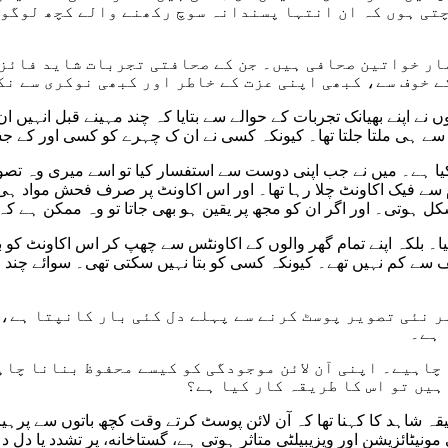
چتی ہوں کہ ان انتہا پسندانہ سوچ رکھنے والے کچھ لوگو
ار خواتین صحافی ہیں۔ جن کے صحافتی تجربات شاید فائزہ
ے خوف سے، کبھی اپنی عزت کے خاطر اور کبھی نوکری سے نک
ں نے اپنے بھیانک تجربات کے حوالے سے بتایا کہ چند مہینے قبل انہ
ے سے ہی ملتا جلتا تھا۔ کیونکہ کسی نے ان ک چہرے کو کسی اور کے
 سے فیک اکاونٹ چلا رہا تھا۔ اور اس اکاونٹ پر صرف فحش مواد ہی ش
 2 مہینے ان کے لیے کسی تکلیف سے کم نہیں تھے۔ کیونکہ کسی کو بتا نہیں سکتی تھی۔
اہیے۔ اپنی آن لائن موجودگی کو کیسے محفوظ بنانا چاہ
ہیں تو اس کا طریقہ کار کیا ہے؟
 شاہد کا کہنا تھا کہ آن لائن پوسٹ کرتے وقت کچھ باتوں سے پرہیز 
ئزیشن اور ویزیبیلٹی متاثر ہوتی ہے، گستاخانه، پر تشدد یا دل دہلا 