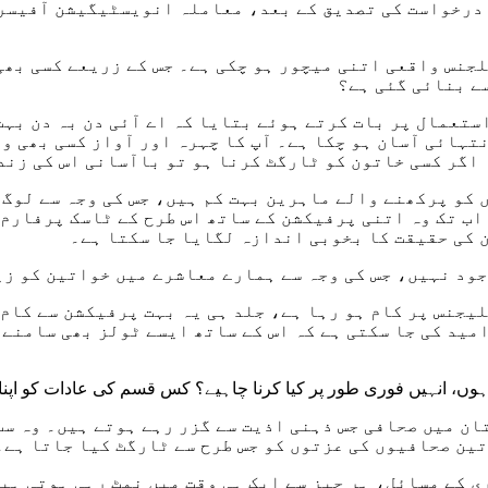
 درخواست کی تصدیق کے بعد، معاملہ انویسٹیگیشن آفیسر
لجنس واقعی اتنی میچور ہو چکی ہے۔ جس کے زریعے کسی بھی
سے بنائی گئی ہے؟
ستعمال پر بات کرتے ہوئے بتایا کہ اے آئی دن بہ دن بہت
تہائی آسان ہو چکا ہے۔ آپ کا چہرہ اور آواز کسی بھی 
 اگر کسی خاتون کو ٹارگٹ کرنا ہو تو باآسانی اس کی زند
 کو پرکھنے والے ماہرین بہت کم ہیں، جس کی وجہ سے لوگ ج
 اب تک وہ اتنی پرفیکشن کے ساتھ اس طرح کے ٹاسک پرفارم
ن کی حقیقت کا بخوبی اندازہ لگایا جا سکتا ہے۔
جود نہیں، جس کی وجہ سے ہمارے معاشرے میں خواتین کو ز
یجنس پر کام ہو رہا ہے، جلد ہی یہ بہت پرفیکشن سے کام
مید کی جا سکتی ہے کہ اس کے ساتھ ایسے ٹولز بھی سامنے 
 انہیں فوری طور پر کیا کرنا چاہیے؟ کس قسم کی عادات کو اپنانا
ن میں صحافی جس ذہنی اذیت سے گزر رہے ہوتے ہیں۔ وہ سب
ین صحافیوں کی عزتوں کو جس طرح سے ٹارگٹ کیا جاتا ہے۔ 
 کے مسائل، ہر چیز سے ایک ہی وقت میں نمٹ رہی ہوتی ہیں