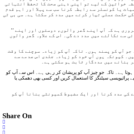
شہ خواتین کے لیے تو اپنی ذہنی صحت کا تحفظ انتہائی
ات یا کونسلر سے رابطہ کرنا سب سے پہلا اور اہم قدم
ی حکمت عملی تیار کرنے میں مدد کر سکتا ہے۔ سی بی ٹی
’’ اگر آپ کسی ماہر نفسیات سے رجوع نہیں کرنا چاہتے یا کسی بھی وجہ سے آپ جانے میں دیر کر رہے ہیں۔ اس وقت تک ضروری ہے کہ آپ اپنے گھر والوں، دوستوں اور اپنے
ی سے نکالنے میں مدد دے گی۔ اس کے علاوہ گھر والوں
جو آپ کو پسند ہوں۔ تاکہ آپ کو زیادہ سوچنے کا وقت
ہیں۔ کیونکہ یوں آپ خود کو زیادہ جلدی اس صدمے سے
ر بنانے میں مددگار ثابت ہو سکتی ہے۔
ر ہوتا ہے۔ تاکہ جو چیز آپ کو پریشان کر رہی ہے۔ اس سے آپ کو
ے پرائیویسی سیٹنگز کا استعمال کریں اور کسی بھی دھمکی یا
 کی مدد کرنا اور ایک مضبوط کمیونٹی بنانا آپ کو
Share On