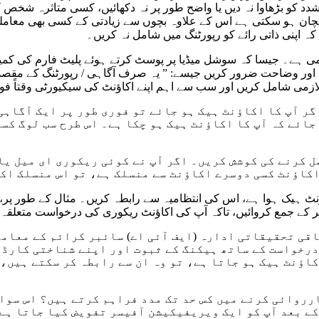
تشدد کو بڑھاوا نہ دیں یا واضح طور پر نہ دکھائیں، کسی متاثرہ شخص
پہچان ہو سکتی ہے اس کے علاوہ بچوں سے زیادتی کے کسی بھی معاملے 
 اپنی ذاتی رائے کو رپورٹنگ میں شامل نہ کریں۔
 لازمی ہے۔ جیسا کہ سوشل میڈیا پر پوسٹ کرتے ہوئے پلیٹ فارم کی کم
، اور وضاحت ضرور کریں جیسے: ” یہ صرف آگاہی / رپورٹنگ کے مقص
لازمی شامل کریں اور سب سے اہم اپنے اکاؤنٹ کی سیکیورٹی وقتاً فوق
گر آپ کا اکاؤنٹ ہیک ہو جائے تو فوری طور پر ایک آگاہی
جائے کہ آپ کا اکاؤنٹ ہیک ہو چکا ہے۔ اس طرح سب لوگ کس
ل کرنے کی کوشش کریں۔ اگر آپ نے کوئی ریکوری ای میل یا
اکاؤنٹ کسی دوسرے اکاؤنٹ سے منسلک ہے، تو اس منسلک اک
 ہوا ہے، اس کی انتظامیہ سے رابطہ کریں۔ مثال کے طور پر، اگر فیس بک، ان
کر کے جمع کروائیں، تاکہ آپ کی اکاؤنٹ ریکوری کی درخواست متعلقہ 
قی تحقیقاتی ادارہ (ایف آئی اے) سائبر کرائم کے معاملا
رخواست کے ساتھ ہیکنگ کے ثبوت اور اپنے شناختی کارڈ ک
اؤنٹ ہیک ہو جاتا ہے، تو وہ ان سے رابطہ کر سکتے ہیں،
روائی کرنے میں کس حد تک مدد فراہم کرتے ہیں؟ اس سوال 
ے بعد آپ کو ایک ویریفیکیشن آفیسر تفویض کیا جاتا ہے،