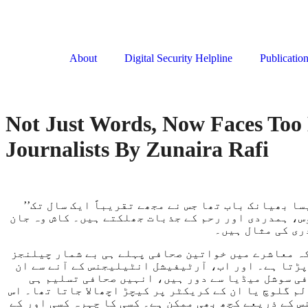
About
Digital Security Helpline
Publicatio
Not Just Words, Now Faces To
Journalists By Zunaira Rafi
’’میرا چہرہ، جو ایک لڑکی کے لیے سب سے قیمتی اثاثہ ہوتا ہے، بری طرح بگڑ گیا۔ وہ حادثہ میری زندگی کا ایک ایسا بھیانک باب تھا جس نے مجھے تقریباً ایک سال تک
س، ہمدردی اور رحم کے جذبات جھلکتے ہیں۔ کاش وہ جان
کہ معاشرے میں خواتین صحافی پہلے ہی بے شمار چیلنجز
ڑتا ہے۔ اور اب، آرٹیفیشل انٹیلیجنس کے آنے سے ان
فی سوشل میڈیا سے دور ہیں، انہیں صحافی تسلیم ہی
م گلوچ یا ان کے کریکٹر پر کیچڑ اچھالا جاتا تھا۔ اس
س کے ذریعے کچھ بھی ممکن ہے۔ کسی کا چہرہ کسی اور کے