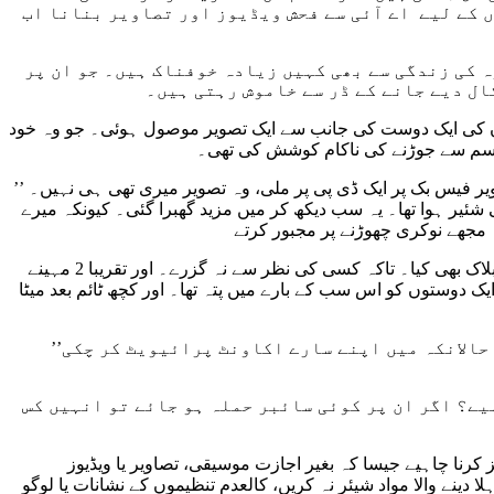
ں کے لیے اے آئی سے فحش ویڈیوز اور تصاویر بنانا اب
 کی زندگی سے بھی کہیں زیادہ خوفناک ہیں۔ جو ان پر
ال دیے جانے کے ڈر سے خاموش رہتی ہیں۔
یں ان کی ایک دوست کی جانب سے ایک تصویر موصول ہوئی۔ جو وہ خود
 جسم سے جوڑنے کی ناکام کوشش کی تھی۔
’’ میں وہ تصویر دیکھ کر یک دم سے حیران پریشان رہ گئی کہ آخر یہ کیا ہے۔ میں نے جب اپنی دوست سے استفسار کیا تو اسے میری وہ تصویر فیس بک پر ایک ڈی پی پر ملی، وہ تصویر میری تھی ہی نہیں۔
ئیر ہوا تھا۔ یہ سب دیکھ کر میں مزید گھبرا گئی۔ کیونکہ میرے
کہتی ہیں کہ انہوں نے مختلف اکاونٹس سے اس اکاونٹ کو رپورٹ کیا۔ بلکہ اپنے تمام گھر والوں کے اکاونٹس سے چھپ کر اس اکاونٹ کو بلاک بھی کیا۔ تاکہ کسی کی نظر سے نہ گزرے۔ اور تقریبا 2 مہینے
 سوائے چند ایک دوستوں کو اس سب کے بارے میں پتہ تھا۔ اور کچھ ٹائم بعد میٹا
’’مجھے اب سوشل میڈیا پر اپنی موجودگی سے خوف آتا ہے۔ ہر نئی تصویر پوسٹ کرنے سے پہلے دل کئی بار کانپتا ہے، حالانکہ میں اپنے سارے اکاونٹ پرائیویٹ کر چکی
یے؟ اگر ان پر کوئی سائبر حملہ ہو جائے تو انہیں کس
کرنا چاہیے جیسا کہ بغیر اجازت موسیقی، تصاویر یا ویڈیوز
دینے والا مواد شیئر نہ کریں، کالعدم تنظیموں کے نشانات یا لوگو