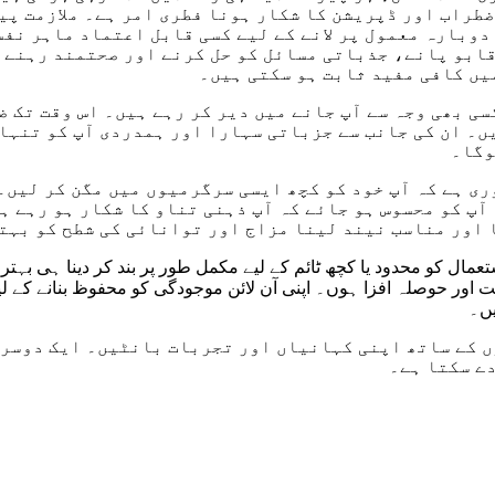
ضطراب اور ڈپریشن کا شکار ہونا فطری امر ہے۔ ملازمت پی
وبارہ معمول پر لانے کے لیے کسی قابل اعتماد ماہر نفسی
قابو پانے، جذباتی مسائل کو حل کرنے اور صحتمند رہنے ک
میں کافی مفید ثابت ہو سکتی ہیں۔
۔ ان کی جانب سے جزباتی سہارا اور ہمدردی آپ کو تنہائ
ی ہے کہ آپ خود کو کچھ ایسی سرگرمیوں میں مگن کر لیں۔ 
 آپ کو محسوس ہو جائے کہ آپ ذہنی تناو کا شکار ہو رہے 
 اور مناسب نیند لینا مزاج اور توانائی کی شطح کو بہت
تعمال کو محدود یا کچھ ٹائم کے لیے مکمل طور پر بند کر دینا ہی بہت
 اور حوصلہ افزا ہوں۔ اپنی آن لائن موجودگی کو محفوظ بنانے کے لی
 کے ساتھ اپنی کہانیاں اور تجربات بانٹیں۔ ایک دوسرے
دے سکتا ہے۔