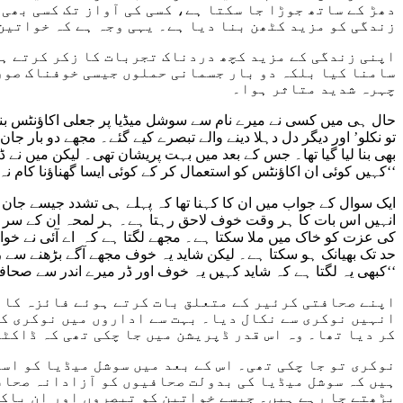
دھڑ کے ساتھ جوڑا جا سکتا ہے، کسی کی آواز تک کسی بھی
زندگی کو مزید کٹھن بنا دیا ہے۔ یہی وجہ ہے کہ خواتین
اپنی زندگی کے مزید کچھ دردناک تجربات کا زکر کرتے ہو
سامنا کیا بلکہ دو بار جسمانی حملوں جیسی خوفناک صورت
چہرہ شدید متاثر ہوا۔
تو نکلو’ اور دیگر دل دہلا دینے والے تبصرے کیے گئے۔ مجھے دو با
بھی بنا لیا گیا تھا۔ جس کے بعد میں بہت پریشان تھی۔ لیکن میں نے 
کہیں کوئی ان اکاؤنٹس کو استعمال کر کے کوئی ایسا گھناؤنا کام نہ کر دے جس کا الزام مجھ پر لگا دیا جائے۔ اور مجھ پر کوئی ایسا حملہ ہو جائے جس کے بعد میرا وجود بھی باقی نہ رہے۔‘‘
ایک سوال کے جواب میں ان کا کہنا تھا کہ پہلے ہی تشدد جیسے جان 
انہیں اس بات کا ہر وقت خوف لاحق رہتا ہے۔ ہر لمحہ ان کے سر پ
کی عزت کو خاک میں ملا سکتا ہے۔ مجھے لگتا ہے کہ اے آئی نے خوا
حد تک بھیانک ہو سکتا ہے۔ لیکن شاید یہ خوف مجھے آگے بڑھنے سے ر
کبھی یہ لگتا ہے کہ شاید کہیں یہ خوف اور ڈر میرے اندر سے صحافت کا جنون ختم نہ کر دے۔‘‘
اپنے صحافتی کرئیر کے متعلق بات کرتے ہوئے فائزہ کا ک
انہیں نوکری سے نکال دیا۔ بہت سے اداروں میں نوکری کے
کر دیا تھا۔ وہ اس قدر ڈپریشن میں جا چکی تھی کہ ڈاکٹر
ہیں کہ سوشل میڈیا کی بدولت صحافیوں کو آزادانہ صحافت
بڑھتے جا رہے ہیں۔ جیسے خواتین کو تبصروں اور ان باکس