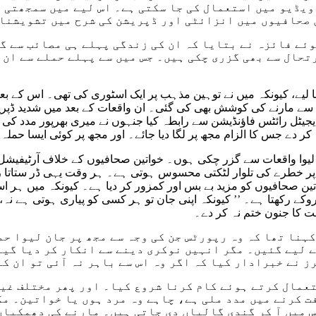
 ویڈیو میں استعمال کی جا سکتی ہے۔ اس لیے میں سمجھتی
 صحافیوں میں انزائٹی اور ڈپریشن کی شرح میں تشویشناک
ئے فائزہ نے بتایا کہ ان کی زندگی پہلے ہی مصائب سے گھ
حال سے بھی گزری چکی ہیں۔ جس میں سے پہلے حملے سے ان 
ر جان سے مارنے کی کوشش بھی کی گئی۔ ان واقعات کے بعد میں شدید ڈ
ڈیجیٹل رائٹس فاؤنڈیشن سے رابطہ کیا جنہوں نے میری بھرپور مدد کی 
لیوا واقعات سے گزر چکی ہوں۔ خواتین صحافیوں کے خلاف آرٹیفیشل ان
ر خطرے کی تلوار لٹکتی محسوس ہوتی ہے۔ ہر وقت یہی ڈر ستاتا رہ
تین صحافیوں کو مزید بے بس اور کمزور کر دیا ہے۔ کیونکہ میں ہر 
وکے رکھتا ہے۔ ’’ کیونکہ اپنی جان تو ہر کسی کو پیاری ہوتی ہے نہ،
ہنا تھا کہ وہ رپورٹس جن کی وجہ سے مجھ پر جان لیوا حم
 لیے گئیں۔ مگر انہیں نوکری دینے سے انکار کر دیا گیا
ز نے خبرادار کیا کہ اگر وہ اس سے باہر نہ آئی تو ان ک
 کرنے میں مدد ملی ہے، چاہے وہ مرد ہوں یا خواتین۔ مگ
 میں آ کر گندی گالیاں دی جاتی ہیں۔ مارنے کی دھمکیاں 