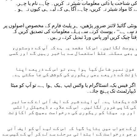
 کی شناخت یا ذاتی معلومات شیئر نہ کریں۔ چاہے نام یا چہرہ
کا مواد شیئر نہ کریں، چاہے آگاہی کے لیے ہی کیوں نہ ہو ۔
یونٹی گائیڈ لائنز ضرور پڑھیں، ہر پلیٹ فارم کے مخصوص اصولوں پر
د سے ہے‘‘ ، پوسٹ کرنے سے پہلے معلومات کی تصدیق کریں کہ
تاً چیک کریں اور پاس ورڈ تبدیل کرتے رہیں۔
 پوسٹ لگائیں۔ اس کا مقصد یہ ہے کہ آپ کے دوستوں،
ی بھی ممکنہ غلط استعمال سے باخبر رہیں گے اور کسی
 فون نمبر شامل کیا ہوا ہے، تو اس کے ذریعے اپنا
اؤنٹ کے ذریعے بھی ریکوری کی کوشش کی جا سکتی ہے۔
سٹاگرام یا واٹس ایپ ہیک ہوا ہے، تو آپ کو میٹا (Meta) کو اس بارے
ڈیپارٹمنٹ تک پہنچ جائے۔
ت دیکھتا ہے۔ آپ اپنے شہر کے ایف آئی اے کے سائبر
ی کاپی ضرور لگائیں۔ اس کے علاوہ، ڈیجیٹل رائٹس
 اور وہ میٹا کو ریکوری کی درخواست بھیج کر اکاؤنٹ
کے جواب میں بتایا گیا کہ اس کے لیے آپ کو ایف آئی
 جو درخواست کے ابتدائی مرحلے سے لے کر آپ کے کیس سے