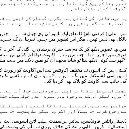
ڈھیر بنا کر پیش کیا جاتا ہے۔ یہ سب دیکھنے کے بعد سو
کونسا کوئی مشکل کام ہے۔‘‘
یہ صرف فائزہ کی کہانی ہے۔ مگر پاکستان کی ایسی بے شم
بات کرنے سے گھبراتی ہیں۔ کبھی جان سے مار دیے جانے ک
نمرہ علی ( فرضی نام) کا تعلق ایک نامور ٹی وی چینل سے ہے۔ جنہو
بالکل بھی نہیں تھیں۔ مگر اس تصویر میں چہرہ تقریبا ان کے چہر
صرف میرا چہرہ تھا۔ جب میں نے وہ اکاونٹ دیکھا تو کوئی میرے نام
گھر سے کوئی دیکھ لیتا تو شاید مجھے ان کو یقین دلانے میں بہت مشکل ہوتی۔ اور اگر ان کو مجھ پر یقین ہو بھی جاتا تو وہ ممکن ہے کہ مجھے نوکری چھوڑنے پر مجبور کرتے‘‘
انہیں اسی کشمکش میں لگے۔ اور وہ
کی جانب سے اکاونٹ کو بلاک بھی کر دیا گیا۔
ہوں، لیکن اس کے باوجود بھی میرے اندر خوف بیٹھ چکا ہے۔ ‘‘
خواتین صحافیوں کو سوشل میڈیا کا استعمال کیسے کرنا چ
سے رجوع کرنا چاہیے؟ اور اگر وہ ہیکر تک پنچنا چاہتی 
ڈیجیٹل رائٹس فاونڈیشن، سائبر ہراسمنٹ ہیلپ لائن ایسوسی ایٹ انیقہ
استعمال نہ کریں۔ کاپی رائٹ کی خلاف ورزی سے آپ کی پوسٹ کی مونیٹا