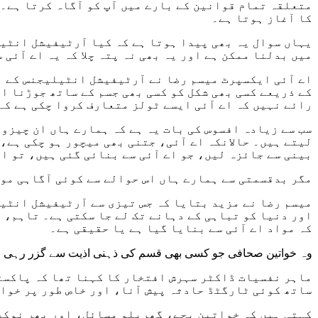
متعلقہ تمام قوانین کے بارے میں آپ کو آگاہ کرتا ہے۔
کا آغاز ہوتا ہے۔
یہاں سوال یہ بھی پیدا ہوتا ہے کہ کیا آرٹیفیشل انٹی
میں بدلنا ممکن ہے اور یہ بھی نہ پتہ چلا کہ یہ اے آئی 
اے آئی ایکسپرٹ میسم رضا نے آرٹیفیشل انٹیلیجنس کے ا
کے ذریعے کسی بھی شکل کو کسی بھی جسم کے ساتھ جوڑنا ان
رائے نہیں کہ اے آئی ایسے ٹولز متعارف کروا چکی ہے کہ
سب سے زیادہ افسوس کی بات یہ ہے کہ ہمارے ہاں ان چیزوں
لیتے ہیں۔ حالانکہ اے آئی، جتنی بھی میچور ہو چکی ہے،
بینی سے جائزہ لیں، جو اے آئی سے بنائی گئی ہیں، تو ا
مگر بدقسمتی سے ہمارے ہاں اس حوالے سے کوئی آگاہی مو
میسم رضا نے مزید بتایا کہ جس تیزی سے آرٹیفیشل انٹیل
اور دنیا کو تباہی کے دہانے تک لے جا سکتی ہے۔ تاہم، ا
کہ مواد اے آئی سے بنایا گیا ہے یا حقیقی ہے۔
وہ خواتین صحافی جو کسی بھی قسم کی ذہنی اذیت سے گزر رہی ہوں،
ماہر نفسیات ڈاکٹر سہرش افتخار کا کہنا تھا کہ پاکستا
ساتھ کوئی ٹارگٹڈ حادثہ پیش آنا، اور خاص طور پر خوات
کہتی ہیں کہ خواتین بچے، گھریلو مسائل، اور پھر نوکری