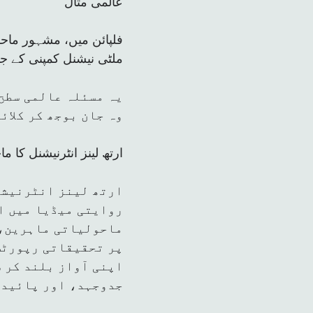
عالمی مثال
فلپائن میں، مشہور ماح
ملٹی نیشنل کمپنی کے جنگ
یہ مسئلہ عالمی سطح
وہ جان بوجھ کر کلائ
EarthLens International ارتھ لینز 
ارتھ لینز انٹرنیشن
روایتی میڈیا میں ا
ماحولیاتی ماہرین، 
پر تحقیقاتی رپورٹس
اپنی آواز بلند کر 
جدوجہد، اور پائیدا