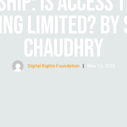
HIP: IS ACCESS 
NG LIMITED? BY
CHAUDHRY
Digital Rights Foundation
|
May 14, 2025