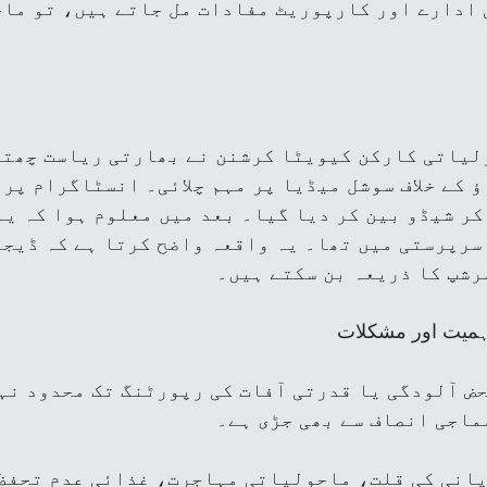
 ادارے اور کارپوریٹ مفادات مل جاتے ہیں، تو ما
ؤ کے خلاف سوشل میڈیا پر مہم چلائی۔ انسٹاگرام پر 
کر شیڈو بین کر دیا گیا۔ بعد میں معلوم ہوا کہ ی
سرپرستی میں تھا۔ یہ واقعہ واضح کرتا ہے کہ ڈیجی
رشپ کا ذریعہ بن سکتے ہیں۔
ہمیت اور مشکلات
ض آلودگی یا قدرتی آفات کی رپورٹنگ تک محدود نہ
ماجی انصاف سے بھی جڑی ہے۔
انی کی قلت، ماحولیاتی مہاجرت، غذائی عدم تحفظ 