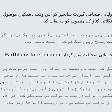
ولیاتی صحافی گیریٹ سانچیز کو اس وقت دھمکیاں موصول ہو
لاتی کٹاؤ کے منصوبے کو بے نقاب کیا۔
 پر بھی موجود ہے۔ آسٹریلیا میں مرڈوک میڈیا گرو
مٹ چینج رپورٹنگ کو کم اہمیت دیتا ہے۔
انٹرنیشنل کا ماحولیاتی صحافت میں کردار
ل کا بنیادی مقصد یہ ہے کہ وہ ایسے موضوعات پر ت
کثر نظر انداز ہو جاتے ہیں۔ یہ پلیٹ فارم نوجوا
اور کارکنان کو ایک ایسا فورم فراہم کرتا ہے جہ
، فیچر آرٹیکلز، انٹرویوز اور ویڈیو ڈاکیومینٹ
سکیں۔ اس کے ذریعے ماحولیاتی تبدیلی کے اثرات، 
ر ترقیاتی منصوبوں پر روشنی ڈالی جا رہی ہے۔