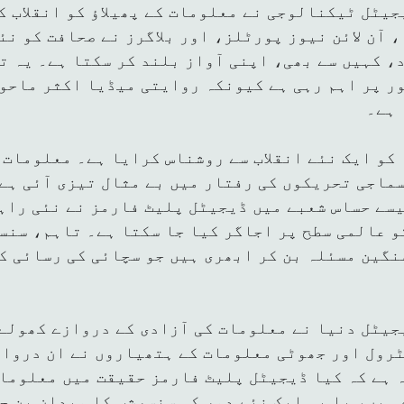
یٹل ٹیکنالوجی نے معلومات کے پھیلاؤ کو انقلاب ک
 آن لائن نیوز پورٹلز، اور بلاگرز نے صحافت کو نئ
د، کہیں سے بھی، اپنی آواز بلند کر سکتا ہے۔ یہ 
ور پر اہم رہی ہے کیونکہ روایتی میڈیا اکثر ماحو
 ہے۔
کو ایک نئے انقلاب سے روشناس کرایا ہے۔ معلومات 
ماجی تحریکوں کی رفتار میں بے مثال تیزی آئی ہے۔
سے حساس شعبے میں ڈیجیٹل پلیٹ فارمز نے نئی راہ
و عالمی سطح پر اجاگر کیا جا سکتا ہے۔ تاہم، سنس
گین مسئلہ بن کر ابھری ہیں جو سچائی کی رسائی ک
جیٹل دنیا نے معلومات کی آزادی کے دروازے کھولے
رول اور جھوٹی معلومات کے ہتھیاروں نے ان درواز
 ہے کہ کیا ڈیجیٹل پلیٹ فارمز حقیقت میں معلوما
ہیں، یا یہ ایک نئے دور کی سنسرشپ کا میدان بن چ