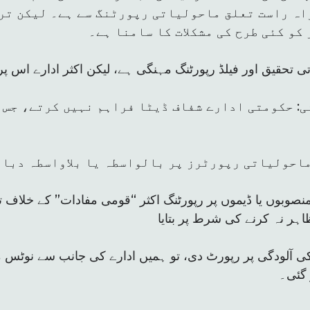
اہ راست تعلق ماحولیاتی رپورٹنگ سے ہے۔ لیکن تر
و کئی طرح کی مشکلات کا سامنا ہے۔
ی تحقیق اور فیلڈ رپورٹنگ مہنگی ہے، لیکن اکثر ادارے اس پر
ی: حکومتی ادارے شفاف ڈیٹا فراہم نہیں کرتے، جس 
احولیاتی رپورٹرز پر بالواسطہ یا بلاواسطہ دباؤ 
منصوبوں یا ڈیموں پر رپورٹنگ اکثر “قومی مفادات” کے خلاف
ظاہر نہ کرنے کی شرط پر بتایا
ی آلودگی پر رپورٹ دی، تو ہمیں ادارے کی جانب سے نوٹس م