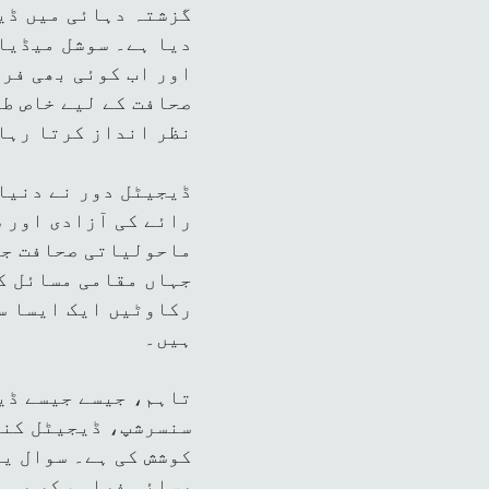
گزشتہ دہائی میں ڈیج
دیا ہے۔ سوشل میڈیا،
اور اب کوئی بھی فر
صحافت کے لیے خاص ط
نظر انداز کرتا رہا
ڈیجیٹل دور نے دنیا 
رائے کی آزادی اور س
ماحولیاتی صحافت جی
جہاں مقامی مسائل ک
رکاوٹیں ایک ایسا سن
ہیں۔
تاہم، جیسے جیسے ڈی
سنسرشپ، ڈیجیٹل کنٹ
کوشش کی ہے۔ سوال یہ
رسائی فراہم کر رہے 