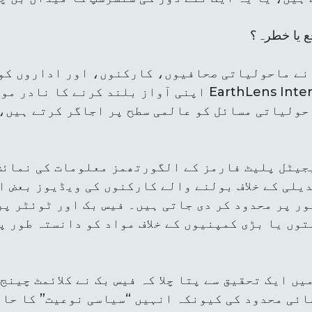
قع یا خطرہ؟
نے ماحولیاتی صحافیوں، کارکنوں، اور اداروں کو 
اپنی آواز بلند کرنے کا نادر موقع فراہم کیا ہے۔ tional
ولیاتی مسائل کو عالمی سطح پر اجاگر کرتے ہیں، 
جیٹل پلیٹ فارمز کے الگورتھمز معلومات کی نمائش
یلی کے خلاف بولنے والے کارکنوں کی ویڈیوز بعض ا
ور پر محدود کر دی جاتی ہیں۔ فیس بک اور ٹوئٹر پر
وں یا بڑی کمپنیوں کے خلاف مواد کو دانستہ طور پ
ال کے طور پر، 2021 میں ایک تحقیق سے پتا چلا کہ فیس بک نے کلائمٹ 
ائی محدود کی کیونکہ انہیں “سیاسی نوعیت” کا حام