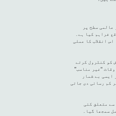
عالمی سطح پر
EarthLens Interna جیسے پلیٹ
اس انقلاب کا عملی
 کو کنٹرول کرتے
وقات “غیر مناسب”
 ایسی بے شمار
ر کم رسائی دی جاتی
چینج سے متعلق کئی
ل سمجھا گیا۔