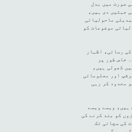
ی صورت میں بدل
ی جہتیں دی ہیں،
تبدیلی ماحولیاتی
لیاتی موضوعات کو
کی رسائی، اظہار
 خاص طور پر
یں کھولی ہیں،
رشپ اور معلوماتی
و محدود کر رہی
 ہیں، ویسے ویسے
وں کو بند کرنے کی
ت کی سچائی تک
کے ہیں؟