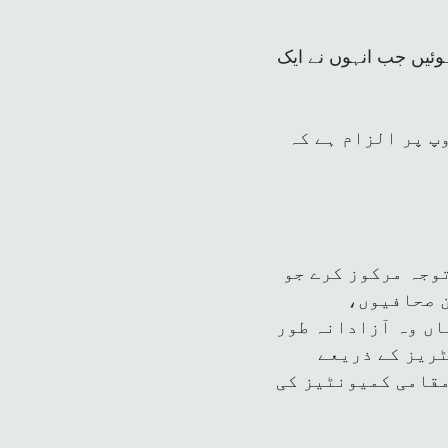
ئیں جب انہوں نے ایک
پ پر الزام ہے کہ
وجہ مرکوز کرے جو
ن صحافیوں،
اں وہ آزادانہ طور
ریز کے ذریعے
مقامی کمیونٹیز کی