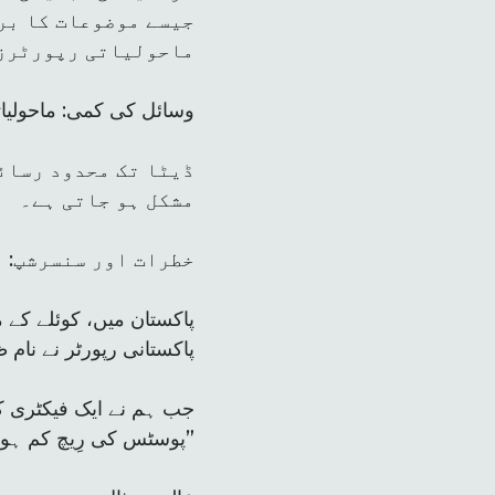
جیسے موضوعات کا بر
ماحولیاتی رپورٹرز ک
وسائل کی کمی: ماحولیات
ڈیٹا تک محدود رسائ
مشکل ہو جاتی ہے۔
خطرات اور سنسرشپ: م
پاکستان میں، کوئلے کے 
پاکستانی رپورٹر نے نام 
جب ہم نے ایک فیکٹری ک
پوسٹس کی رِیچ کم ہو گئی۔”