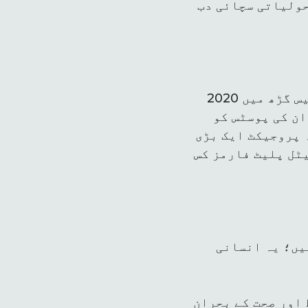
حولیاتی سچائی دب
2020 میں ایک معروف ماحولیاتی کارکن کیویٹا کرشنن نے بھارتی ریاست چھتیس گڑھ میں
ان کی پوسٹس کو
ہ پروجیکٹ ایک بڑی
ٹل پلیٹ فارمز کس
یں؛ یہ انسانی
اور صحت کے بحران