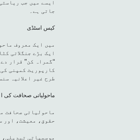
ایسے میں جب ریاستی
جاتی ہے۔
کیس اسٹڈی
ایک بڑے جنگلاتی کٹا
“گمراہ کن” قرار دے 
کارپوریٹ کمپنی کی 
طرح غیر اعلانیہ سنس
ماحولیاتی صحافت کی ا
ماحولیاتی صحافت مح
حقوق، معیشت، اور س
موسمیاتی تبدیلی، پ