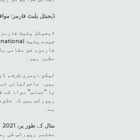
ڈیجیٹل پلیٹ فارمز: موا
ڈیجیٹل پلیٹ فارمز 
فارمز، جو مقامی ماح
مظہر ہیں۔
لیکن دوسری طرف، ڈی
ہیں۔ ماحولیاتی تبد
یا “حساس” مواد کے ط
رپورٹس ہیں کہ حکومت
ہے۔
مث
معتبر رپورٹس کی رس