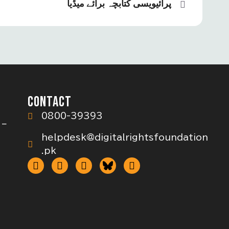
پرائیویسی کتابچہ برائے میڈیا
CONTACT
0800-39393
 –
helpdesk@digitalrightsfoundation
.pk