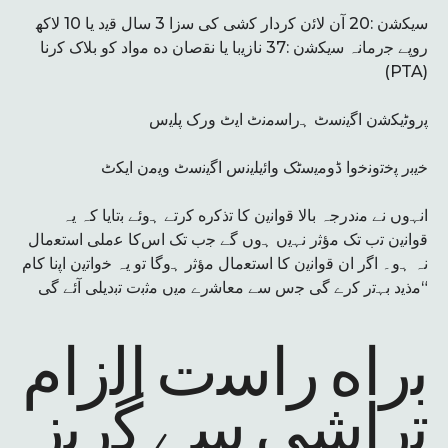
ﺳﯾﮑﺷن :20 آن ﻻﺋن ﮐردار ﮐﺷﯽ ﮐﯽ ﺳزا 3 ﺳﺎل ﻗﯾد ﯾﺎ 10 ﻻﮐﮭ
روﭘﮯ ﺟرﻣﺎﻧہ ﺳﯾﮑﺷن :37 ﻧﺎزﯾﺑﺎ ﯾﺎ ﻧﻘﺻﺎن ده ﻣواد ﮐو ﺑﻼک ﮐرﻧﺎ
(PTA)
ﭘروﭨﯾﮑﺷن اﮔﯾﻧﺳٹ ﮨراﺳﻣﻧٹ اﯾٹ ورک ﭘﻠﯾس
ﺧﯾﺑر ﭘﺧﺗوﻧﺧوا ڈوﻣﯾﺳﭨﮏ واﺋﯾﻠﯾﻧس اﮔﯾﻧﺳٹ وﯾﻣن اﯾﮑٹ
اﻧﮩوں ﻧﮯ ﻣﻧدرجہ ﺑﺎﻻ ﻗواﻧﯾن ﮐﺎ ﺗذﮐره ﮐرﺗﮯ ﮨوئے ﺑﺗﺎﯾﺎ کہ یہ
ﻗواﻧﯾن ﺗب ﺗﮏ ﻣؤﺛر ﻧﮩﯾں ﮨوں ﮔﮯ ﺟب ﺗﮏ اسﮐﺎ ﻋﻣﻠﯽ اﺳﺗﻌﻣﺎل
نہ ﮨو۔ اﮔر ان ﻗواﻧﯾن ﮐﺎ اﺳﺗﻌﻣﺎل ﻣؤﺛر ﮨوﮔﺎ ﺗو یہ ﺧواﺗﯾن اﭘﻧﺎ ﮐﺎم
ﻣذﯾد ﺑﮩﺗر ﮐرے ﮔﯽ ﺟس ﺳﮯ ﻣﻌﺎﺷرے ﻣﯾں ﻣﺛﺑت ﺗﺑدﯾﻠﯽ آئے ﮔﯽ“
ﺑراه راﺳت اﻟزام
ﺗراﺷﯽ ﺳﮯ ﮔرﯾز