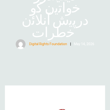
ﺧواﺗﯾن ﮐو
درﭘﯾش آﻧﻼﺋن
ﺧطرات
Digital Rights Foundation
|
May 14, 2026