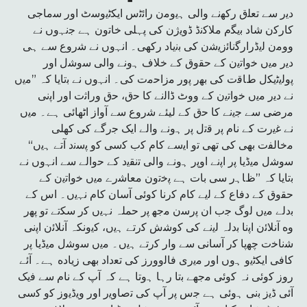
دﯾر ﺳﮯ ﺗﻌﻠق رﮐﮭﻧﮯ واﻟﯽ ﮨﯾوﻣن راﺋﭨس اﯾﮑﭨﯾوﺳٹ اور ﺳﻣﺎﺟﯽ
ﮐﺎرﮐن ﺷﺎد ﺑﯾﮕم ﻣﻼﮐﻧڈ ڈوﯾژن ﮐﯽ ﭘﮩﻠﯽ ﺧﺎﺗون ﮨﮯ ﺟﻧﮩوں ﻧﮯ
ووﻣن ﻟﯾڈرارﮔﻧﺎﺋزﯾﺷن ﮐﯽ ﺑﻧﯾﺎد رﮐﮭﯽ۔ اﻧﮩوں ﻧﮯ ﺷروع ﺳﮯ ﮨﯽ
دﯾر ﻣﯾں ﺧواﺗﯾن ﮐﮯ ﺣﻘوق ﮐﮯ ﺧﻼف ﮨوﻧﮯ واﻟﯽ ﺳوﺷل اور
ﭘوﻟﯾﭨﯾﮑل طﺎﻗت ﮐﯽ ﺑﮭر ﭘور ﻣزاﺣﻣت ﮐﯽ۔ اﻧﮩوں ﻧﮯ ﺑﺗﺎﯾﺎ کہ ”ﻣﯾں
ﻧﮯ دﯾر ﻣﯾں ﺧواﺗﯾن ﮐﮯ ووٹ ڈاﻟﻧﮯ ﮐﺎ ﺣق، ﺣق وراﺛت اور اﭘﻧﯽ
ﻣرﺿﯽ ﺳﮯ ﺟﯾﻧﮯ ﮐﺎ ﺣق ﮐﮯ لیئے ﺷروع ﺳﮯ آواز اﭨﮭﺎﺋﯽ ﮨﮯ۔ ﻣﯾں
ﻧﮯ ﻏﯾرت ﮐﮯ ﻧﺎم ﭘر ﻗﺗل ﭘر ﮨوﻧﮯ واﻟﮯ اﯾﮏ ﺟرﮔﮯ ﮐﯽ ﮐﮭﻠﯽ
ﻣﺧﺎﻟﻔت ﺑﮭﯽ ﮐﯽ ﺗﮭﯽ ﺗو اﯾﺳﮯ ﮐﺎم ﮐب ﮐﺳﯽ ﮐو ﭘﺳﻧد آﺗﮯ ﮨﯾں“
ﺳوﺷل ﻣﯾڈﯾﺎ ﭘر اﭘﻧﮯ اوﭘر ﮨوﻧﮯ واﻟﯽ ﺗﻧﻘﯾد ﮐﮯ ﺣواﻟﮯ ﺳﮯ اﻧﮩوں ﻧﮯ
ﺑﺗﺎﯾﺎ کہ ”ظﺎﮨر ﺳﯽ ﺑﺎت ﮨﮯ ﭘﺧﺗون ﻣﻌﺎﺷرے ﻣﯾں ﺧواﺗﯾن ﮐﮯ
ﺣﻘوق ﮐﮯ دﻓﺎع ﮐﮯ ﻟﯾﮯ ﮐﺎم ﮐرﻧﺎ ﮐوﺋﯽ آﺳﺎن ﮐﺎم ﻧﮩﯾں۔ اس ﮐﮯ
ﺑدﻟﮯ ﻣﯾں ﻟوگ ﺟب ان ﭘرﺳن ﻣﺟﮭ ﭘر حملہ ﻧﮩﯾں ﮐر ﺳﮑﺗﮯ ﺗو ﭘﮭر
وه آﻧﻼﺋن اﭘﻧﺎ ﺑدلہ ﻟﯾﻧﮯ ﮐﯽ ﮐوﺷش ﮐرﺗﮯ ﮨﯾں، ﮐﯾونکہ آﻧﻼﺋن اﭘﻧﯽ
ﺷﻧﺎﺧت ﭼﮭﭘﺎ ﮐر آﺳﺎﻧﯽ ﺳﮯ وار ﮐرﺗﮯ ﮨﯾں۔ ﻣﯾں ﺳوﺷل ﻣﯾڈﯾﺎ ﭘر
ﮐﺎﻓﯽ اﯾﮑﭨﯾو ﮨوں اور ﻣﯾری ﻓﺎﻟوورز ﮐﯽ ﺗﻌداد ﺑﮭﯽ زﯾﺎده ﮨﮯ۔ آئے
روز ﮐوﺋﯽ نہ ﮐوﺋﯽ ﻣﺟﮭﮯ ﺑﺗﺎ رﮨﺎ ﮨوﺗﺎ ﮨﮯ کہ آپ ﮐﮯ ﻧﺎم ﺳﮯ ﻓﯾﮏ
آﺋﯽ ڈﯾز ﺑﻧﯽ ﮨوﺋﯽ ﮨﮯ ﺟس ﭘر آپ ﮐﯽ ﺗﺻﺎوﯾر اور وﯾڈﯾوز ﮐو ﮐﺳﯽ