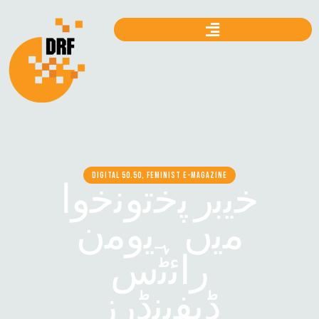
DIGITAL 50.50, FEMINIST E-MAGAZINE
ﺧﯾﺑر ﭘﺧﺗوﻧﺧوا
ﻣﯾں ﮨﯾوﻣن
راﺋﭨس
ڈﯾﻔﯾﻧڈرز