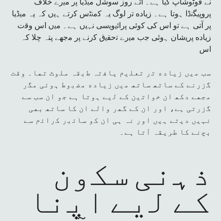
ﻧﮯ ﻓوﭨوﺷﺎپ ﮐﯾﺎ ﮨﮯ۔ آئے روز ﺳوﺷل ﻣﯾڈﯾﺎ ﭘر ﻣﯾرے ﺧﻼف
ﭘروﭘﯾﮕﻧڈا ﮨوﺗﺎ ﮨﮯ۔ زﯾﺎده ﺗر ﻟوگ یہ ﮐﻣﻧﭨس ﮐرﺗﮯ ﮨﯾں کہ یہ ﻣﯾڈﯾﺎ
ﭘر آﺗﯽ ﮨﮯ ﺗو اس ﮐﯽ ﮐوﺋﯽ ﭘراﺋﯾوﯾﺳﯽ ﻧﮩﯾں ﮨﮯ۔ ﻣﯾں اس وﻗت
زﯾﺎده ﭘرﯾﺷﺎن ﮨوﺋﯽ ﺟب ﻣﯾرے ﺗﺣﻘﯾق ﮐرﻧﮯ ﭘر ﻣﺟﮭﮯ پتہ ﭼﻼ کہ
اس
ﺳب ﻣﯾں زﯾﺎده ﺗر ﺗﻌﻠﯾم ﯾﺎﻓﺗہ طﺑقہ ﻣﻠوث ﺗﮭﺎ۔ وﻗت
ﮔزرﻧﮯ ﮐﮯ ﺳﺎﺗﮭ ﺳﺎﺗﮭ ﻣﯾں زﯾﺎده ﻣﺿﺑوط ﮨوﺋﯽ ﻣﮕر
ﻣﺟﮭﮯ دﮐﮭ ان ﺧواﺗﯾن ﮐﮯ ﻟﯾﮯ ﮨوﺗﺎ ﮨﮯ ﺟو ان ﺳب ﺳﮯ
ﮔزرﺗﯽ ﮨﮯ، اور ان ﮐﮯ ﮔﮭر واﻟﮯ ان ﮐﺎ ﺳﺎﺗﮭ ﺑﮭﯽ
ﻧﮩﯾں دﯾﺗﮯ ﮨﯾں اور نہ ﮨﯽ ان ﮐو ﺳﺎﺋﺑر ﮐراﺋم ﺳﮯ
ﺑﭼﻧﮯ ﮐﺎ طریقہ آﺗﺎ ﮨﮯ۔
ذﮨﻧﯽ ﺳﮑون
ﮐﮯ ﻟﯾﮯ اﭘﻧﺎ