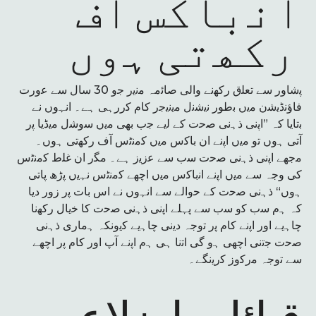
اﻧﺑﺎﮐس آف
رﮐﮭﺗﯽ ﮨوں
ﭘﺷﺎور ﺳﮯ ﺗﻌﻠق رﮐﮭﻧﮯ واﻟﯽ ﺻﺎﺋمہ ﻣﻧﯾر ﺟو 30 ﺳﺎل ﺳﮯ ﻋورت
ﻓﺎؤﻧڈﯾﺷن ﻣﯾں ﺑطور ﻧﯾﺷﻧل ﻣﯾﻧﯾﺟر ﮐﺎم ﮐررﮨﯽ ﮨﮯ۔ اﻧﮩوں ﻧﮯ
ﺑﺗﺎﯾﺎ کہ ”اﭘﻧﯽ ذﮨﻧﯽ ﺻﺣت ﮐﮯ ﻟﯾﮯ ﺟب ﺑﮭﯽ ﻣﯾں ﺳوﺷل ﻣﯾڈﯾﺎ ﭘر
آﺗﯽ ﮨوں ﺗو ﻣﯾں اﭘﻧﮯ ان ﺑﺎﮐس ﻣﯾں ﮐﻣﻧﭨس آف رﮐﮭﺗﯽ ﮨوں۔
ﻣﺟﮭﮯ اﭘﻧﯽ ذﮨﻧﯽ ﺻﺣت ﺳب ﺳﮯ ﻋزﯾز ﮨﮯ۔ ﻣﮕر ان ﻏﻠط ﮐﻣﻧﭨس
ﮐﯽ وﺟہ ﺳﮯ ﻣﯾں اﭘﻧﮯ اﻧﺑﺎﮐس ﻣﯾں اﭼﮭﮯ ﮐﻣﻧﭨس ﻧﮩﯾں ﭘڑھ ﭘﺎﺗﯽ
ﮨوں“ ذﮨﻧﯽ ﺻﺣت ﮐﮯ ﺣواﻟﮯ ﺳﮯ اﻧﮩوں ﻧﮯ اس ﺑﺎت ﭘر زور دﯾﺎ
ﮐہ ﮨم ﺳب ﮐو ﺳب ﺳﮯ ﭘﮩﻠﮯ اﭘﻧﯽ ذﮨﻧﯽ ﺻﺣت ﮐﺎ ﺧﯾﺎل رﮐﮭﻧﺎ
ﭼﺎﮨﯾﮯ اور اﭘﻧﮯ ﮐﺎم ﭘر ﺗوجہ دﯾﻧﯽ ﭼﺎﮨﯾﮯ ﮐﯾونکہ ﮨﻣﺎری ذﮨﻧﯽ
ﺻﺣت ﺟﺗﻧﯽ اﭼﮭﯽ ﮨو ﮔﯽ اﺗﻧﺎ ﮨﯽ ﮨم اﭘﻧﮯ آپ اور ﮐﺎم ﭘر اﭼﮭﮯ
ﺳﮯ ﺗوجہ ﻣرﮐوز ﮐرﯾﻧﮕﮯ۔