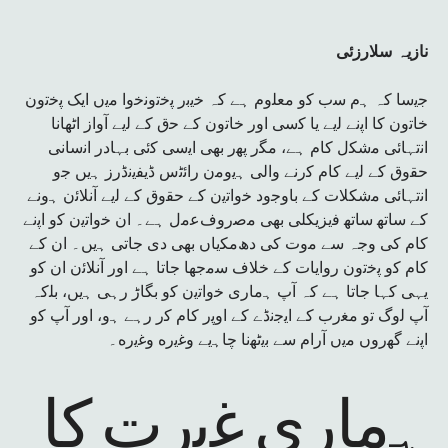
ﻧﺎزیہ
ﺳﻼرزﺋﯽ
ﺟﯾﺳﺎ کہ ﮨم ﺳب ﮐو ﻣﻌﻠوم ﮨﮯ کہ ﺧﯾﺑر ﭘﺧﺗوﻧﺧوا ﻣﯾں اﯾﮏ ﭘﺧﺗون
ﺧﺎﺗون ﮐﺎ اﭘﻧﮯ ﻟﯾﮯ ﯾﺎ ﮐﺳﯽ اور ﺧﺎﺗون ﮐﮯ ﺣق ﮐﮯ ﻟﯾﮯ آواز اﭨﮭﺎﻧﺎ
اﻧﺗﮩﺎﺋﯽ ﻣﺷﮑل ﮐﺎم ﮨﮯ، ﻣﮕر ﭘﮭر ﺑﮭﯽ اﯾﺳﯽ ﮐﺋﯽ ﺑﮩﺎدر اﻧﺳﺎﻧﯽ
ﺣﻘوق ﮐﮯ ﻟﯾﮯ ﮐﺎم ﮐرﻧﮯ واﻟﯽ ﮨﯾوﻣن راﺋﭨس ڈﯾﻔﯾﻧڈرز ﮨیں ﺟو
اﻧﺗﮩﺎﺋﯽ ﻣﺷﮑﻼت ﮐﮯ ﺑﺎوﺟود ﺧواﺗﯾن ﮐﮯ ﺣﻘوق ﮐﮯ ﻟﯾﮯ آﻧﻼﺋن ﮨوﻧﮯ
ﮐﮯ ﺳﺎﺗﮭ ﺳﺎﺗﮭ ﻓیزﯾﮑﻠﯽ ﺑﮭﯽ ﻣﺻروفﻋﻣل ﮨﮯ۔ ان ﺧواﺗﯾن ﮐو اﭘﻧﮯ
ﮐﺎم ﮐﯽ وﺟہ ﺳﮯ ﻣوت ﮐﯽ دھﻣﮑﯾﺎں ﺑﮭﯽ دی ﺟﺎﺗﯽ ﮨیں۔ ان ﮐﮯ
ﮐﺎم ﮐو ﭘﺧﺗون رواﯾﺎت ﮐﮯ ﺧﻼف ﺳﻣﺟﮭﺎ ﺟﺎﺗﺎ ﮨﮯ اور آﻧﻼﺋن ان ﮐو
ﯾﮩﯽ ﮐﮩﺎ ﺟﺎﺗﺎ ﮨﮯ کہ آپ ﮨﻣﺎری ﺧواﺗﯾن ﮐو ﺑﮕﺎڑ رﮨﯽ ﮨیں، ﺑﻠکہ
آپ ﻟوگ ﺗو ﻣﻐرب ﮐﮯ اﯾﺟﻧڈے ﮐﮯ اوﭘر ﮐﺎم ﮐر رﮨﮯ ﮨو، اور آپ ﮐو
اﭘﻧﮯ ﮔﮭروں ﻣﯾں آرام ﺳﮯ ﺑﯾﭨﮭﻧﺎ ﭼﺎﮨﯾﮯ وﻏﯾره وﻏﯾره۔
ﮨﻣﺎری ﻏﯾرت ﮐﺎ