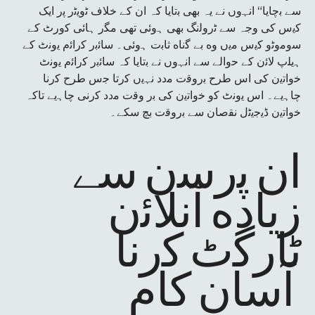
ﺳﮯ ﺑﭼﺎﯾﺎ“ اﻧﮩوں ﻧﮯ یہ ﺑﮭﯽ ﺑﺗﺎﯾﺎ کہ ان ﮐﮯ ﺧﻼف ﭨوﯾﭨر ﭘر اﯾﮏ
ﮐﯾس ﮐﯽ وجہ ﺳﮯ ﭨروﻟﻧﮓ ﺑﮭﯽ ﮨوﺋﯽ ﺗﮭﯽ ﻣﮕر ﮨﺎﺋﯽ ﮐورٹ ﮐﮯ
ﺳوﻣوﭨو ﮐﯾس ﻣﯾں وه ﺑﮯ ﮔﻧﺎه ﺛﺎﺑت ﮨوﺋﯽ۔ ﺳﺎﺋﺑر ﮐراﺋم ﯾوﻧٹ ﮐﮯ
ﮨﯾﻠپ ﻻﺋن ﮐﮯ ﺣواﻟﮯ ﺳﮯ اﻧﮩوں ﻧﮯ ﺑﺗﺎﯾﺎ کہ ﺳﺎﺋﺑر ﮐراﺋم ﯾوﻧٹ
ﺧواﺗﯾن ﮐﯽ اس طرح ﺑروﻗت ﻣدد ﻧﮩﯾں ﮐرﺗﺎ ﺟس طرح ﮐرﻧﺎ
ﭼﺎﮨﯾﮯ۔ اس ﯾوﻧٹ ﮐو ﺧواﺗﯾن ﮐﯽ ﺑر وﻗت ﻣدد ﮐرﻧﯽ ﭼﺎﮨﯾﮯ ﺗﺎکہ
ﺧواﺗﯾن ڈﯾﺟﯾﭨل ﻧﻘﺻﺎن ﺳﮯ ﺑروﻗت ﺑﭻ ﺳﮑﮯ۔
ان ﭘرﺳن ﺳﮯ
زﯾﺎده آﻧﻼﺋن
ﭨﺎرﮔٹ ﮐرﻧﺎ
آﺳﺎن ﮐﺎم