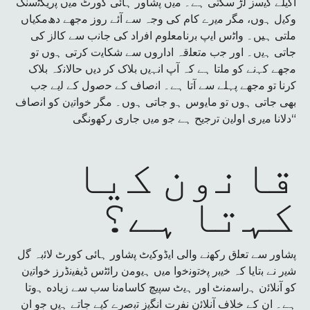
اﮐﯾﻠﮯ ﮐﯾﺳز ﻟڑ ﺳﮑﺗﯽ ﮨﮯ۔ ﻣﯾں ﭘﺷﺎور ﮨﺎﺋﯽ ﮐورٹ ﻣﯾں ﭘرﯾﮑﭨﺳﻧﮓ
وﮐﯾل ﮨوں، ﻣﮕر ﻣﯾرے ﮐﺎم ﮐﯽ وجہ ﺳﮯ آئے روز ﻣﺟﮭﮯ دھﻣﮑﯾﺎں
ﻣﻠﺗﯽ ہیں۔ واﭨس اﯾپ ﺑرﻧﺎﻣﻌﻠوم اﻓراد ﮐﯽ ﺟﺎﻧب ﺳﮯ ﮐﺎﻟز کی
ﺟﺎتی ﮨﯾں۔ اور ﺟب ﻣﺗﻌﻠقہ اداروں ﺳﮯ ﺷﮑﺎﯾت ﮐرﺗﯽ ﮨوں ﺗو
ﻣﺟﮭﮯ ﮐﮩﻧﮯ ﮐو ﻣﻠﺗﺎ ﮨﮯ کہ آپ اﻧﮩﯾں ﺑﻼک ﮐر دﯾں ﺣﺎﻻﻧکہ ﺑﻼک
ﮐرﻧﺎ ﺗو ﻣﺟﮭﮯ ﭘﮩﻠﮯ ﺳﮯ آﺗﺎ ﮨﮯ۔ اﻧﺻﺎف ﮐﮯ ﺣﺻول ﮐﮯ ﻟﯾﮯ ﺟب
ﺑﮭﯽ ﺟﺎﺗﯽ ﮨوں ﺗو ﻣﺎﯾوس ﮨو ﺟﺎﺗﯽ ﮨوں۔ ﻣﮕر ﺧواﺗﯾن ﮐو اﻧﺻﺎف
دﻻﻧﺎ ﻣﯾری اوﻟﯾن ﺗرﺟﯾﺢ ﮨﮯ ﺟو ﻣﯾں ﺟﺎری رﮐﮭوﻧﮕﯽ“
ﻗﺎﻧون ﮐﯾﺎ
ﮐﮩﺗﺎ ﮨﮯ؟
ﭘﺷﺎور ﺳﮯ ﺗﻌﻠق رﮐﮭﻧﮯ واﻟﯽ اﯾڈوﮐﯾٹ ﭘﺷﺎور ﮨﺎﺋﯽ ﮐورٹ ﻻﺋبہ ﮔل
ﺷﯾر ﻧﮯ ﺑﺗﺎﯾﺎ کہ ﺧﯾﺑر ﭘﺧﺗوﻧﺧوا ﻣﯾں ﮨﯾوﻣن راﺋﭨس ڈﯾﻔﯾﻧڈرز ﺧواﺗﯾن
ﮐو آﻧﻼﺋن ﮨراﺳﻣﻧٹ اور ﮨﯾٹ ﺳﭘﯾﭻ ﮐﺎﺳﺎﻣﻧﺎ ﺳب ﺳﮯ زﯾﺎده ﮨوﺗﺎ
ﮨﮯ۔ ان ﮐﮯ ﺧﻼف آﻧﻼﺋن ﻧﻔرت اﻧﮕﯾز ﺗﺑﺻرے ﮐﯾﮯ ﺟﺎﺗﮯ ﮨﯾں ﺟو ان