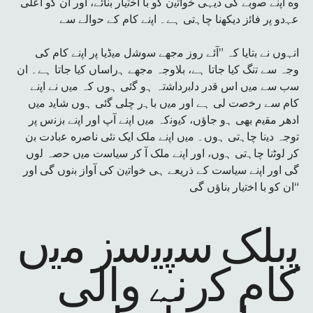
وه اﭘﻧﮯ ﺻوﺑﮯ ﮐﯽ دﯾﮩﯽ ﺧواﺗﯾن ﮐو ﺑﺎ اﺧﺗﯾﺎر ﺑﻧﺎﺋﮯ، اور ان ﮐو اﻋﻠٰﯽ
ﻋﮩدو ﭘر ﻓﺎﺋز دﯾﮑﮭﻧﺎ ﭼﺎﮨﺗﯽ ﮨﮯ۔ اﭘﻧﮯ ﮐﺎم ﮐﮯ ﺣواﻟﮯ ﺳﮯ
اﻧﮩوں ﻧﮯ ﺑﺗﺎﯾﺎ کہ ”آئے روز ﻣﺟﮭﮯ ﺳوﺷل ﻣﯾڈﯾﺎ ﭘر اﭘﻧﮯ ﮐﺎم ﮐﯽ
وجہ ﺳﮯ ﺗﻧﮓ ﮐﯾﺎ ﺟﺎﺗﺎ ﮨﮯ، ﺑﻼوجہ ﻣﺟﮭﮯ ﮨراﺳﺎں ﮐﯾﺎ ﺟﺎﺗﺎ ﮨﮯ۔ ان
ﺳب ﺳﮯ ﻣﯾں اس ﻗدر دﻟﺑرداﺷﺗہ ﮨو ﮔﺋﯽ ﮨوں کہ ﻣﯾں ﻧﮯ اﭘﻧﮯ
ﮐﺎم ﺳﮯ رﺧﺻت ﻟﯽ ﮨﮯ اور ﻣﯾں ﺑﺎﮨر ﭼﻠﯽ ﮔﺋﯽ ﮨوں ﺷﺎﯾد ﻣﯾں
ادھر ﻣﻘﯾم ﺑﮭﯽ ﮨو ﺟﺎؤں، ﮐﯾوﻧکہ ﻣﯾں اﭘﻧﮯ آپ اور اﭘﻧﮯ ﺑزﻧس ﭘر
ﺗوجہ دﯾﻧﺎ ﭼﺎﮨﺗﯽ ﮨوں۔ ﻣﯾں اﭘﻧﮯ ﻣﻠﮏ اﯾﮏ ﻧﺋﯽ ﻧﺎﺻره ﻋﺑﺎدت ﺑن
ﮐر ﻟوﭨﻧﺎ ﭼﺎﮨﺗﯽ ﮨوں، اور اﭘﻧﮯ ﻣﻠﮏ آ ﮐر ﺳﯾﺎﺳت ﻣﯾں ﺣﺻہ ﻟوں
ﮔﯽ اور اﭘﻧﮯ ﺳﯾﺎﺳت ﮐﮯ ذرﯾﻌﮯ ﮨﯽ ﺧواﺗﯾن ﮐﯽ آواز ﺑﻧوں ﮔﯽ اور
ان ﮐو ﺑﺎ اﺧﺗﯾﺎر ﺑﻧﺎؤں ﮔﯽ“
ﭘﺑﻠﮏ ﺳﭘﯾﺳز ﻣﯾں
ﮐﺎم ﮐرﻧﮯ واﻟﯽ