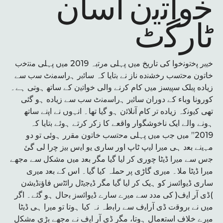
ﺧواﺗﯾن آﺳﺎن
ﭨﺎرﮔٹ
ﺧﯾﺑر ﭘﺧﺗوﻧﺧوا ﮐﯽ ﺗﺎرﯾﺦ ﻣﯾں ﭘﮩﻠﯽ ﻣرﺗﺑہ 2019 ﻣﯾں ﭘﮩﻠﯽ ﻣﻧﺗﺧب
ﺧﺎﺗون ﻣﺣﺗﺳب رﺧﺷﻧده ﻧﺎز ﻧﮯ ﺑﺗﺎﯾﺎ کہ ﺳﺎﺋﺑر ﮨراﺳﻣﻧٹ ﺳب ﺳﮯ
زﯾﺎده ﭘﺑﻠﮏ ﺳﭘﯾﺳز ﻣﯾں ﮐﺎم ﮐرﻧﮯ واﻟﯽ ﺧواﺗﯾن ﮐﮯ ﺳﺎﺗﮭ ﮨوﺗﯽ ﮨﮯ۔
ﮐوروﻧﺎ وﺑﺎء ﮐﮯ دوران ﺳﺎﺋﺑر ﮨراﺳﻣﻧٹ ﺳب ﺳﮯ زﯾﺎده ﮨو ﮔﺋﯽ
ﺗﮭﯽ ﮐﯾوﻧکہ زﯾﺎده ﺗر ﮐﺎم آﻧﻼﺋن ﮨو ﮔﯾﺎ ﺗﮭﺎ۔ اﻧﮩوں ﻧﮯ اﭘﻧﮯ ﺳﺎﺗﮭ
ﮨوﻧﮯ واﻟﮯ اﯾﮏ ﻧﺎﺧوﺷﮕوار واﻗﻌﮯ ﮐﺎ زﮐر ﮐرﺗﮯ ﮨوئے ﺑﺗﺎﯾﺎ کہ
2019” ﻣﯾں ﺟب ﻣﯾں ﭘﮩﻠﯽ ﻣﺣﺗﺳب ﺧﺎﺗون ﻣﻘرر ﮨوﺋﯽ ﺗو دو
ﻣﮩﯾﻧﮯ ﺑﻌد ﮨﯽ ﻣﯾرا ﻟﯾپ ﭨﺎپ اور ﺳﺎری ﯾو اﯾس ﺑﯾز ﭼرا ﻟﯽ گئ
ﺟس ﺳﮯ ﻣﯾرا ڈﯾﭨﺎ ﭼوری ﮐر ﻟﯾﺎ ﮔﯾﺎ ﻣﮕر ﺑﻌد ﻣﯾں ﻣﺷﮑل ﺳﮯ ﻣﺟﮭﮯ
ﻣﯾرا ڈﯾﭨﺎ ﻣﻼ۔ ﻣﯾری ﮔﺎڑی ﭘر حملہ ﮐﯾﺎ ﮔﯾﺎ۔ اس ﮐﮯ ﺑﻌد ﻣﯾری
ﺳﺎری ڈﯾواﺋﺳز ﮐو ﮨﯾﮏ ﮐر ﻟﯾﺎ ﮔﯾﺎ ﻣﮕر ڈﯾﺟﯾﭨل راﺋﭨس ﻓﺎؤﻧڈﯾﺷن
)ڈی آر اﯾف( ﮐﯽ ﻣدد ﺳﮯ ﻣﯾرے ﺳﺎرے ڈﯾواﺋﺳز ﺑﺣﺎل ﮨو ﮔﺋﮯ۔ اﮔر
ﻣﯾں ﻧﮯ ﺑروﻗت ڈی آراﯾف ﺳﮯ راﺑطہ نہ ﮐﯾﺎ ﮨوﺗﺎ ﺗو ﻣﯾرا ﮨﯽ ڈﯾﭨﺎ
ﻣﯾرے ﺧﻼف اﺳﺗﻌﻣﺎل ﮨوﺗﺎ، ﻣﮕر ڈی آر اﯾف ﻧﮯ ﻣﺟﮭﮯ ﺑڑی ﻣﺷﮑل