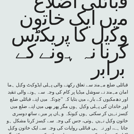
ﻗﺑﺎﺋﻠﯽ اﺿﻼع
ﻣﯾں اﯾﮏ ﺧﺎﺗون
وﮐﯾل ﮐﺎ ﭘرﯾﮑﭨس
ﮐرﻧﺎ نہ ﮨوﻧﮯ ﮐﮯ
ﺑراﺑر
ﻗﺑﺎﺋﻠﯽ ﺿﻠﻊ ﻣﮩﻣﻧد ﺳﮯ ﺗﻌﻠق رﮐﮭﻧﮯ واﻟﯽ ﭘﮩﻠﯽ اﯾڈوﮐﯾٹ وﮐﯾل ﮨﻣﺎ
اﻣﺎن ﻣﮩﻣﻧد ﻧﮯ ﺳوﺷل ﻣﯾڈﯾﺎ ﭘر ﮐﺎم ﮐﯽ وﺟہ ﺳﮯ ﮨوﻧﮯ واﻟﯽ ﺗﻧﻘﯾد
اور دھﻣﮑﯾوں ﮐﮯ ﺑﺎرے ﻣﯾں ﺑﺗﺎﯾﺎ کہ ”ﭼوﻧکہ ﻣﯾں اﭘﻧﮯ ﻗﺑﺎﺋﻠﯽ ﺿﻠﻊ
اور ﺧﺎﻧدان ﮐﯽ ﭘﮩﻠﯽ وﮐﯾل ﮨوں ﻣﮕر ﭘﮭر ﺑﮭﯽ ﻣﯾں اﭘﻧﮯ ﺿﻠﻊ ﻣﯾں
ﮐﯾﺳز ﻧﮩﯾں ﮐر ﺳﮑﺗﯽ ﮨوں ﮐﯾوﻧﮑہ وﮨﺎں ﭘر ﻣﯾرے ﺳﺎﺗﮭ دوﺳری
ﺧﺎﺗون وﮐﯾل ﻧﮩﯾں ﮨوﺗﯽ، ﺟس ﮐﯽ وجہ ﺳﮯ ﮐﯾﺳز ﮐرﻧﺎ ﻣﺷﮑل ﮨو
ﺟﺎﺗﺎ ﮨﮯ، اور نہ ﮨﯽ ﻗﺑﺎﺋﻠﯽ رواﯾﺎت ﮐﯽ وجہ ﺳﮯ اﯾﮏ ﺧﺎﺗون وﮐﯾل