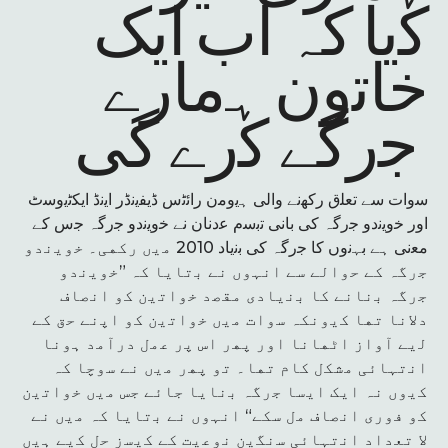
ﮐﯾﺎ کہ اب اﯾﮏ
ﺧﺎﺗون ﮨﻣﺎرے
ﺟرﮔﮯ ﮐرے ﮔﯽ
ﺳوات ﺳﮯ ﺗﻌﻠق رﮐﮭﻧﮯ واﻟﯽ ﮨﯾوﻣن راﺋﭨس ڈﯾﻔﯾﻧڈر اﯾﻧڈ اﯾﮑﭨﯾوﺳٹ
اور ﺧوﯾﻧدو ﺟرگہ ﮐﯽ ﺑﺎﻧﯽ ﺗﺑﺳم ﻋدﻧﺎن ﻧﮯ ﺧوﯾﻧدو ﺟرگہ ﺟس ﮐﮯ
ﻣﻌﻧﯽ ﮨﮯ ﺑﮩﻧوں ﮐﺎ ﺟرگہ ﮐﯽ ﺑﻧﯾﺎد 2010 ﻣﯾں رﮐﮭﯽ۔ ﺧوﯾﻧدو
ﺟرگہ ﮐﮯ ﺣواﻟﮯ ﺳﮯ اﻧﮩوں ﻧﮯ ﺑﺗﺎﯾﺎ ﮐہ ”ﺧوﯾﻧدو
ﺟرگہ ﺑﻧﺎﻧﮯ ﮐﺎ ﺑﻧﯾﺎدی ﻣﻘﺻد ﺧواﺗﯾن ﮐو اﻧﺻﺎف
دﻻﻧﺎ ﺗﮭﺎ ﮐﯾوﻧﮑہ ﺳوات ﻣﯾں ﺧواﺗﯾن ﮐو اﭘﻧﮯ ﺣق ﮐﮯ
ﻟﯾﮯ آواز اﭨﮭﺎﻧﺎ اور ﭘﮭر اس ﭘر ﻋﻣل درآﻣد ﮨوﻧﺎ
اﻧﺗﮩﺎئی ﻣﺷﮑل ﮐﺎم ﺗﮭﺎ۔ ﺗو ﭘﮭر ﻣﯾں ﻧﮯ ﺳوﭼﺎ ﮐہ
ﮐﯾوں نہ اﯾﮏ اﯾﺳﺎ ﺟرﮔہ ﺑﻧﺎﯾﺎ ﺟﺎئے ﺟس ﻣﯾں ﺧواﺗﯾن
ﮐو ﻓوری اﻧﺻﺎف ﻣل ﺳﮑﮯ“ اﻧﮩوں ﻧﮯ ﺑﺗﺎﯾﺎ ﮐہ ﻣﯾں ﻧﮯ
ﻻ ﺗﻌداد اﻧﺗﮩﺎﺋﯽ ﺳﻧﮕﯾن ﻧوﻋﯾت ﮐﮯ ﮐﯾﺳز ﺣل ﮐﯾﮯ ﮨﯾں