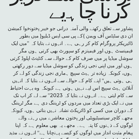
ﮐرﻧﺎ ﭼﺎﮨﯾﮯ
ﭘﺷﺎور ﺳﮯ ﺗﻌﻠق رﮐﮭﻧﮯ واﻟﯽ آمنہ دراﻧﯽ ﺟو ﺧﯾﺑر ﭘﺧﺗوﻧﺧوا ﮐﻣﯾﺷن
ان دی ﺳﭨﯾﭨس آف وﯾﻣن )ﮐﮯ ﭘﯽ ﺳﯽ اﯾس ڈﺑﻠﯾو( ﻣﯾں ﺑطور
ڈاﺋﯾرﯾﮑﭨر ﭘروﮔرام ﮐﺎم ﮐر رﮨﯽ ﮨﮯ۔ اﻧﮩوں ﻧﮯ ﺑﺗﺎﯾﺎ کہ ”ﻣﯾں اﯾﮏ
ﻓﯾﻣﯾﻧﺳٹ ﮨوں اور ﻓﯾﻣﯾﻧزم ﮐو ﺳﭘورٹ ﺑﮭﯽ ﮐرﺗﯽ ﮨوں ﻣﮕر
ﺳوﺷل ﻣﯾڈﯾﺎ ﭘر ﻣﯾں ﺻرف ﮐﺎم ﮐﮯ ﺣواﻟﮯ ﺳﮯ ﮐﻧﭨﯾﻧٹ اﭘﻠوڈ ﮐرﺗﯽ
ﮨوں اور ﻣﯾں اﭘﻧﯽ ﻧﺟﯽ زﻧدﮔﯽ ﮐو ﺳوﺷل ﻣﯾڈﯾﺎ ﺳﮯ دور رﮐﮭﺗﯽ
ﮨوں، ﮐﯾوﻧﮑہ زﯾﺎده ﺗر ﮨﯾٹ ﺳﭘﯾﭻ ﮨﻣﺎری ﻧﺟﯽ زﻧدﮔﯽ ﮐو ﻟﮯ ﮐر
ﮨﯽ ﮨوﺗﯽ ہیں“ اﭘﻧﮯ ﮐﺎم ﮐﮯ ﺣواﻟﮯ ﺳﮯ اﻧﮩوں ﻧﮯ ﺑﺗﺎﯾﺎ کہ اﻧﮩﯾں
آﻧﻼﺋن ﮨﯾٹ ﺳﭘﯾﭻ اس ﻟﯾﮯ ﻧﮩﯾں ﮨوﺗﯽ ﮨﮯ ﮐﯾوﻧﮑہ وه ﺑﮩت اﺣﺗﯾﺎط
ﺳﮯ ﮐﺎم ﻟﯾﺗﯽ ﮨﮯ۔ اﻧﮩوں ﻧﮯ ﺑﺗﺎﯾﺎ کہ 2023” ﺳﮯ ﻟﮯ ﮐر اب ﺗﮏ
ﻣﯾں ﻧﮯ اﯾﮏ ﺑڑی ﺗﻌداد ﻣﯾں ﻣردوں ﮐو ﭨرﯾﻧﻧﮓ دی ﮨﮯ ﻣﮕر ﭨرﯾﻧﻧﮓ
ﮐﮯ دوران ﻣﯾں ﮐﺳﯽ ﮐو ڈاﺋرﯾﮑٹ ﻧﺷﺎنہ ﻧﮩﯾں ﺑﻧﺎﺗﯽ ﮨوں، ﮐﯾوﻧکہ
ﻣﺟﮭﮯ ﮐﻠﭼر ﺳﯾﻧﺳﯾﭨﯾوﯾﭨﯽ اور ﭘﺧﺗون ﻣﻌﺎﺷرے ﻣﯾں رﮨﻧﮯ واﻟﮯ
ﻟوﮔوں ﮐﮯ ذﮨﻧوں ﮐﺎ پتہ ﮨﮯ۔ ﻣﺟﮭﮯ یہ ﺑﮭﯽ ﻣﻌﻠوم ﮨﮯ کہ اﭘﻧﺎ
ﭘﯾﻐﺎم ﻣﺛﺑت اﻧداز ﻣﯾں ﻟوﮔوں ﮐو ﮐﯾﺳﮯ ﭘﮩﻧﭼﺎﻧﺎ ﮨﮯ“ اﻧﮩوں ﻧﮯ ﻣذﯾد