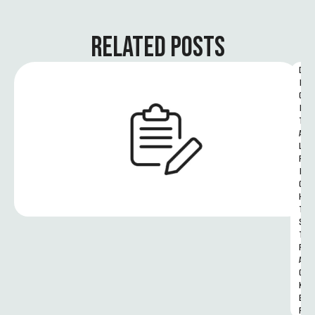
RELATED POSTS
D
I
G
I
T
A
L 
R
I
G
H
T
S 
T
R
A
C
K
E
R