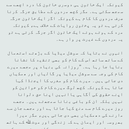
ﮐﯾوﻧﮑہ اﯾﮏ ﺧﺎﺗون ﮨﯽ دوﺳری ﺧﺎﺗون ﮐﺎ درد اﭼﮭﮯ ﺳﮯ
ﺳﻣﺟﮭ ﺳﮑﺗﯽ ﮨﮯ۔ ﻣﮕر ﮐﭼﮭ ﻣردوں ﮐﮯ ﻣطﺎﺑق ﺟرگہ ﮐرﻧﺎ
ﺻرف ﻣردوں ﮐﺎ ﮐﺎم ﮨﮯ ﮐﯾوﻧکہ اﮔر اﯾﮏ ﺧﺎﺗون ﺟرگہ
ﮐرﺗﯽ ﮨﮯ ﺗو یہ ﭘﺧﺗون رواﯾﺎت ﮐﮯ ﺧﻼف ﮨﮯ، ﮐﯾوﻧکہ
ﻣرد ﮐﮯ ﮨوﺗﮯ ﮨوئے اﯾﮏ ﺧﺎﺗون اﮔر ﺟرگہ ﮐرﺗﯽ ﮨﮯ ﺗو
یہ ﻣردوں ﮐﮯ ﻏﯾرت ﭘر وار ﮨﮯ۔
اﻧﮩوں ﻧﮯ ﺑﺗﺎﯾﺎ ﮐہ ﺳوﺷل ﻣﯾڈﯾﺎ ﮐﮯ ﺑڑھﺗﮯ اﺳﺗﻌﻣﺎل
ﮐﮯ ﺳﺎﺗﮭ ﺳﺎﺗﮭ اس ﮐﮯ ﮐﺎم ﮐو ﺑﮭﯽ ﺗﻧﻘﯾد ﮐﺎ ﻧﺷﺎﻧﺎ
ﺑﻧﺎﯾﺎ ﺟﺎ رﮨﺎ ﮨﮯ۔ ”روزانہ ﮐﯽ ﺑﻧﯾﺎد ﭘر ﻣﺟﮭﮯ ﻣﯾرے
ﮐﺎم ﮐﯽ وجہ ﺳﮯ ﺳوﺷل ﻣﯾڈﯾﺎ ﭘر ﮔﺎﻟﯾﺎں اور ھﻣﮑﯾﺎں
دی ﺟﺎﺗﯽ ﮨیں۔ ﻣﯾرے ﮐﺎم ﮐو ﻣﻐرب ﮐﺎ اﯾﺟﻧڈا ﮐﮩﺎ
ﺟﺎﺗﺎ ﮨﮯ ﮐﯾوﻧکہ ﮐﭼﮭ ﻟوگ ﻣﯾرے ﮐﺎم ﮐو ﺧواﺗﯾن ﮐو
اﭘﻧﮯ ﺣﻘوق ﮐﯽ آﮔﺎﮨﯽ ﯾﺎاﻧﮩﯾں اﭘﻧﺎ ﺣق دﻟواﻧﺎ
ﻧﮩﯾں ﺑﻠکہ ان ﮐو ﺑﺎﻏﯽ ﺑﻧﺎﻧﺎ ﺳﻣﺟﮭﺗﮯ ﮨﯾں۔ ﻣﺟﮭﮯ
روز ﻣﯾرے ﮐﺎم ﺳﮯ ﻣﻧﻊ ﮐﯾﺎ ﺟﺎﺗﺎ ﮨﮯ اور ﻣﺟﮭﮯ ﺟﺎن ﺳﮯ
ﻣارﻧﮯ ﮐﯽ دھﻣﮑﯾﺎں ﺑﮭﯽ دی ﺟﺎﺗﯽ ﮨﯾں، ﻣﮕر ﻣﯾرا
ﺑﮭروسہ اور اﯾﻣﺎن ﮨﮯ کہ زﻧدﮔﯽ اور ﻣوت ﷲ ﮐﮯ ﮨﺎﺗﮭ
ﻣﯾں ﮨﮯ اور ﻣﺟﮭﮯ ﮐوﺋﯽ ﺑﮭﯽ ﻣﯾرے ﮐﺎم ﺳﮯ ﻧﮩﯾں روک