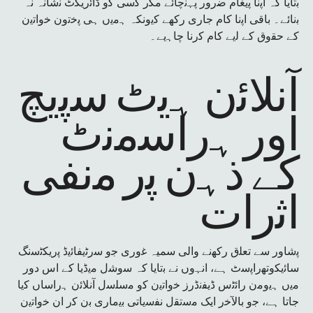
ﺑﺗﺎﯾﺎ ﮐہ اﭘﻧﺎ ﭘﯾﻐﺎم ﺿرور ﭘﮩﻧﭼﺎئے ﻣﮕر ﮐﺳﯽ ﮐو ڈاﺋرﯾﮑٹ ﻧﺷﺎنہ نہ
ﺑﻧﺎئے۔ ﺑﺎﻗﯽ اﭘﻧﺎ ﮐﺎم ﺟﺎری رﮐﮭﮯ ﮐﯾونکہ ﮨﻣﯾں ﮨﯽ ﭘﺧﺗون ﺧواﺗﯾن
ﮐﮯ ﺣﻘوق ﮐﮯ ﻟﯾﮯ ﮐﺎم ﮐرﻧﺎ ﭼﺎﮨﯾﮯ۔
آﻧﻼﺋن ﮨﯾٹ ﺳﭘﯾﭻ
اور ﮨراﺳﻣﻧٹ
ﮐﮯ ذﮨن ﭘر ﻣﻧﻔﯽ
اﺛرات
ﭘﺷﺎور ﺳﮯ ﺗﻌﻠق رﮐﮭﻧﮯ واﻟﯽ سمیہ ﻏوری ﺟو ﺳرﭨﯾﻔﺎﺋﯾڈ ﭘرﯾﮑﭨﺳﻧﮓ
ﺳﺎﺋﯾﮑوﺗﮭراﭘﺳٹ ﮨﮯ، اﻧﮩوں ﻧﮯ ﺑﺗﺎﯾﺎ کہ ﺳوﺷل ﻣﯾڈﯾﺎ ﮐﮯ اس دور
ﻣﯾں ﮨﯾوﻣن راﺋﭨس ڈﯾﻔﻧڈرز ﺧواﺗﯾن ﮐو ﻣﺳﻠﺳل آﻧﻼﺋن ﮨراﺳﺎں ﮐﯾﺎ
ﺟﺎﺗﺎ ﮨﮯ، ﺟو بالآﺧر اﯾﮏ ﻣﺳﺗﻘل ﻧﻔﺳﯾﺎﺗﯽ ﺑﯾﻣﺎری ﺑن ﮐر ان ﺧواﺗﯾن