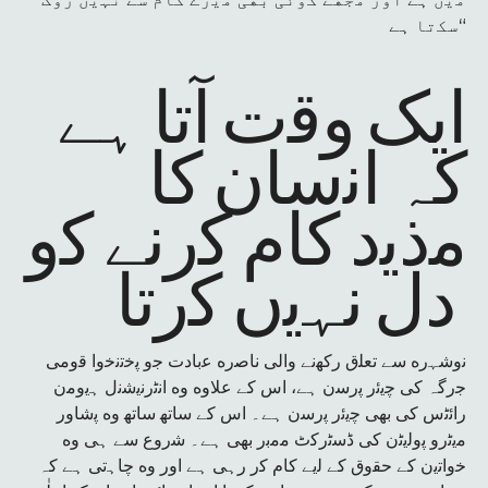
ﺳﮑﺗﺎ ﮨﮯ“
اﯾﮏ وﻗت آﺗﺎ ﮨﮯ
کہ اﻧﺳﺎن ﮐﺎ
ﻣذﯾد ﮐﺎم ﮐرﻧﮯ ﮐو
دل ﻧﮩﯾں ﮐرﺗﺎ
ﻧوﺷﮩره ﺳﮯ ﺗﻌﻠق رﮐﮭﻧﮯ واﻟﯽ ﻧﺎﺻره ﻋﺑﺎدت ﺟو ﭘﺧﺗﻧﺧوا ﻗوﻣﯽ
ﺟرﮔہ ﮐﯽ ﭼﯾﺋر ﭘرﺳن ﮨﮯ، اس ﮐﮯ ﻋﻼوه وه اﻧﭨرﻧﯾﺷﻧل ﮨﯾوﻣن
راﺋﭨس ﮐﯽ ﺑﮭﯽ ﭼﯾﺋر ﭘرﺳن ﮨﮯ۔ اس ﮐﮯ ﺳﺎﺗﮭ ﺳﺎﺗﮭ وه ﭘﺷﺎور
ﻣﯾﭨرو ﭘوﻟﯾﭨن ﮐﯽ ڈﺳﭨرﮐٹ ﻣﻣﺑر ﺑﮭﯽ ﮨﮯ۔ ﺷروع ﺳﮯ ﮨﯽ وه
ﺧواﺗﯾن ﮐﮯ ﺣﻘوق ﮐﮯ ﻟﯾﮯ ﮐﺎم ﮐر رﮨﯽ ﮨﮯ اور وه ﭼﺎﮨﺗﯽ ﮨﮯ کہ