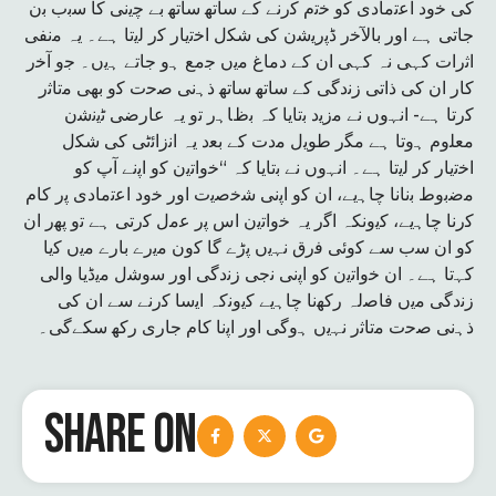
ﮐﯽ ﺧود اﻋﺗﻣﺎدی ﮐو ﺧﺗم ﮐرﻧﮯ ﮐﮯ ﺳﺎﺗﮭ ﺳﺎﺗﮭ ﺑﮯ ﭼﯾﻧﯽ ﮐﺎ ﺳﺑب ﺑن
ﺟﺎﺗﯽ ﮨﮯ اور ﺑﺎلآﺧر ڈﭘرﯾﺷن ﮐﯽ ﺷﮑل اﺧﺗﯾﺎر ﮐر ﻟﯾﺗﺎ ﮨﮯ۔ یہ ﻣﻧﻔﯽ
اﺛرات ﮐﮩﯽ نہ ﮐﮩﯽ ان ﮐﮯ دﻣﺎغ ﻣﯾں ﺟﻣﻊ ﮨو ﺟﺎﺗﮯ ﮨﯾں۔ ﺟو آﺧر
ﮐﺎر ان ﮐﯽ ذاﺗﯽ زﻧدﮔﯽ ﮐﮯ ﺳﺎﺗﮭ ﺳﺎﺗﮭ ذﮨﻧﯽ ﺻﺣت ﮐو ﺑﮭﯽ ﻣﺗﺎﺛر
ﮐرﺗﺎ ﮨﮯ- اﻧﮩوں ﻧﮯ ﻣزﯾد ﺑﺗﺎﯾﺎ کہ ﺑظﺎﮨر ﺗو یہ ﻋﺎرﺿﯽ ﭨﯾﻧﺷن
ﻣﻌﻠوم ﮨوﺗﺎ ﮨﮯ ﻣﮕر طوﯾل ﻣدت ﮐﮯ ﺑﻌد یہ اﻧزاﺋﭨﯽ ﮐﯽ ﺷﮑل
اﺧﺗﯾﺎر ﮐر ﻟﯾﺗﺎ ﮨﮯ۔ اﻧﮩوں ﻧﮯ ﺑﺗﺎﯾﺎ کہ “ﺧواﺗﯾن ﮐو اﭘﻧﮯ آپ ﮐو
ﻣﺿﺑوط ﺑﻧﺎﻧﺎ ﭼﺎﮨﯾﮯ، ان ﮐو اﭘﻧﯽ ﺷﺧﺻﯾت اور ﺧود اﻋﺗﻣﺎدی ﭘر ﮐﺎم
ﮐرﻧﺎ ﭼﺎﮨﯾﮯ، ﮐﯾونکہ اﮔر یہ ﺧواﺗﯾن اس ﭘر ﻋﻣل ﮐرﺗﯽ ﮨﮯ ﺗو ﭘﮭر ان
ﮐو ان ﺳب ﺳﮯ ﮐوﺋﯽ ﻓرق ﻧﮩﯾں ﭘڑے ﮔﺎ ﮐون ﻣﯾرے ﺑﺎرے ﻣﯾں ﮐﯾﺎ
ﮐﮩﺗﺎ ﮨﮯ۔ ان ﺧواﺗﯾن ﮐو اﭘﻧﯽ ﻧﺟﯽ زﻧدﮔﯽ اور ﺳوﺷل ﻣﯾڈﯾﺎ واﻟﯽ
زﻧدﮔﯽ ﻣﯾں ﻓﺎﺻلہ رﮐﮭﻧﺎ ﭼﺎﮨﯾﮯ ﮐﯾوﻧکہ اﯾﺳﺎ ﮐرﻧﮯ ﺳﮯ ان ﮐﯽ
ذﮨﻧﯽ ﺻﺣت ﻣﺗﺎﺛر ﻧﮩﯾں ﮨوﮔﯽ اور اﭘﻧﺎ ﮐﺎم ﺟﺎری رﮐﮭ ﺳﮑﮯﮔﯽ۔
SHARE ON