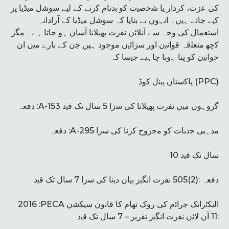
ﮐﯽ ﻋزت، ﮐردار ﯾﺎ ﺷﺧﺻﯾت ﮐو ﺑدﻧﺎم ﮐرﻧﮯ ﮐﮯ ﻟﯾﮯ ﺳوﺷل ﻣﯾڈﯾﺎ ﭘر
ﮐﯾﮯ ﺟﺎﺗﮯ ﮨﯾں۔ اﻧﮩوں ﻧﮯ ﺑﺗﺎﯾﺎ کہ ﺳوﺷل ﻣﯾڈﯾﺎ ﮐﮯ آزاداﻧہ
اﺳﺗﻌﻣﺎل ﮐﯽ وﺟہ ﺳﮯ آﻧﻼﺋن ﻧﻔرت ﭘﮭﯾﻼﻧﺎ آﺳﺎن ﮨو ﺟﺎﺗﺎ ﮨﮯ۔ ﻣﮕر
ﮐﭼﮭ ﻣﺗﻌﻠقہ ﻗواﻧﯾن اور ﺳزاﺋﯾں ﻣوﺟود ہیں ﺟن ﮐﮯ ﺑﺎرے ﻣﯾں ان
ﺧواﺗﯾن ﮐو پتا ﮨوﻧﺎ ﭼﺎﮨﯾﮯ ﺟﯾﺳﺎ کہ
ﭘﺎﮐﺳﺗﺎن ﭘﯾﻧل ﮐوڈ (PPC)
دفعہ :A-153 ﮔروﮨوں ﻣﯾں ﻧﻔرت ﭘﮭﯾﻼﻧﺎ ﮐﯽ ﺳزا 5 ﺳﺎل ﺗﮏ ﻗﯾد
دفعہ :A-295 ﻣذﮨﺑﯽ ﺟذﺑﺎت ﮐو ﻣﺟروح ﮐرﻧﺎ ﮐﯽ ﺳزا
10 ﺳﺎل ﺗﮏ ﻗﯾد
دفعہ :(2)505 ﻧﻔرت اﻧﮕﯾز ﺑﯾﺎن دﯾﻧﺎ ﮐﯽ ﺳزا 7 ﺳﺎل ﺗﮏ ﻗﯾد
2016 :PECA اﻟﯾﮑﭨراﻧﮏ ﺟراﺋم ﮐﯽ روک ﺗﮭﺎم ﮐﺎ ﻗﺎﻧون ﺳﯾﮑﺷن
:11 آن ﻻﺋن ﻧﻔرت اﻧﮕﯾز ﺗﻘرﯾر – 7 ﺳﺎل ﺗﮏ ﻗﯾد