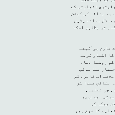
ولیٹری اتھارٹی کے
دود بنانے کی کوشش
 ماڈل بدلنے پڑیں
ے، تو بظاہر اسکے
فارم پر ’کیفے
 کا اظہار کرتے
 کو روکنا تھا،
تیار بنانے کی
مجھے اس قانون کو
ہ نتائج پیدا کر
ز، جو تعلیم،
شرتی اصولوں،
ن پیکا کی
علیم کا فرق ہو،