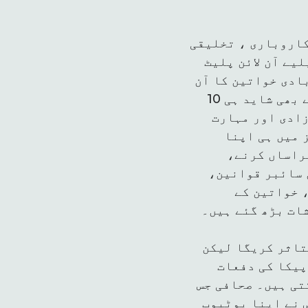
کاروباری ، تخلیقی
یے آن لائن پلیٹ
ادی خواتین کا آن
لائن سپیس کا استعمال بہت محدود ہے، کیونکہ پچاس فیصد خواتین میں سے بھی شاید ہی 10
زادی اور مہارت
 میں ہی اپنا
راساں کرنے،
 سائبر قوانین،
 خواتین کے
ات بڑھ گئے ہیں۔
متاثر کریگا لیکن
پیکا کی دفعات
تی ہیں۔ صحافی جس
 نے اپنا یوٹیوب