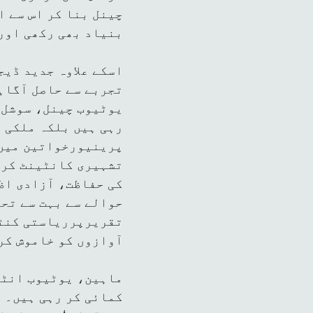
چینل بنا کر اس سے 
بنیاد بھی رکھی اور
اسکے علاوہ جدید ڈیج
تجربے سے حاصل آگاہ
یوٹیوب چینل، سوشل م
رہی ہیں بلکہ ملکی 
پرینیورخواتین میں 
تشہیری کانٹینٹ کرئ
کی حفاظت، آزادی اظہ
حوالے سے بہت سے تحف
تقریرپرریاستی کنٹر
آوازوں کو خاموش کر
ماہین، یوٹیوب انٹر
کمائی کر رہی ہیں۔ 