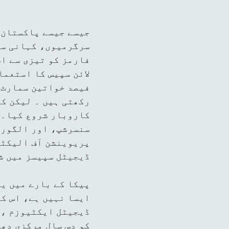
جیسے جیسے پاکستان 
سرگرمیوں، کہانی سن
فارمز کو تیزی سے اس
فیصد خواتین سمارٹ 
رکھتی ہیں ۔ لیکن ک
کاروبار شروع کیا۔ 
سنسرشپ، اور الگورت
پریوینشن آف الیکٹر
ڈیجیٹل سپیسز میں ش
پیکا کے بارے میں یہ
ایسا نہیں ہے، اس کا
ڈیجیٹل ایکٹیوزم ، 
کو دس سال مرکزی دھا