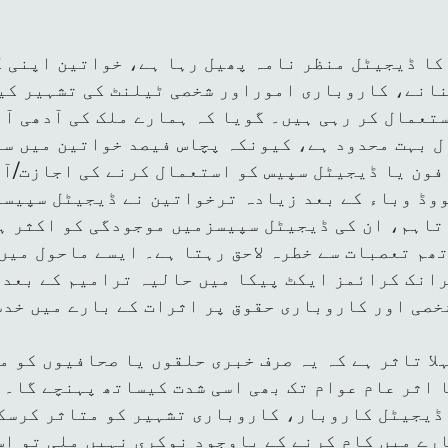
کا ڈیجیٹل منظر نامہ پھیل رہا ہے، خواتین اپنی 
انے، کاروباری اموراور شخصی ٹیلنٹ کی تشہیر کیل
تعمال کر رہی ہیں۔ گویا کہ ہمارے ملک کی آدھی آب
فون یا ڈیجیٹل سپیس کو استعمال کرنے کی اجازت/آ
ووڈ وباء کے بعد زیادہ ترخواتین نے ڈیجیٹل سپیسز
تاہم، ان کی ڈیجیٹل سپیسزمیں موجودگی کو اکثر ہ
ھم تعصبات سے خطرہ لاحق رہتا ہے۔ ایسے ماحول میں
انک کرائمز ایکٹ پیکا میں حالیہ ترامیم کے بعد،
خصی اور کاروباری حقوق پر اثرات کے بارے میں خدش
لا تاثر ہے کہ یہ صرف خبری حلقوں یا صحافیوں کو 
 اثر عام عوام تک بھی اسی شدت کیساتھ پہنچے گا۔ 
ڈیجیٹل کاروبار، کاروباری تشہیر کو متاثر کرسک
رے میں کام کرنے کے باوجود نوکری نہیں ملی تو اس