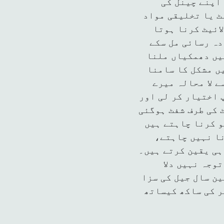
اپنے چینل کی
ٹ یا تخلیقی مواد
ائیٹ کرنا ہوتا
دہ رسائی مل سکے
یں دھمکیاں ملنا
ں مشکل کا سامنا
 لا محالہ میرے
 اختیار کر لی اور
 کی طرف شفٹ ہوگئی
و کرنا چاہتے ہیں
نا نہیں چاہتے،
ہی یقین کرتے ہیں۔
وجہ نہیں دلا
ن سال جیل کی سزا
ر کی ساکھ کیساتھ