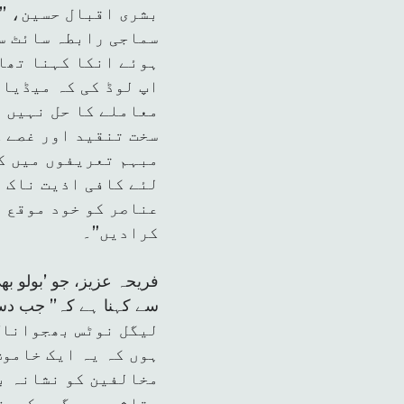
بشری اقبال حسین، ’’
سماجی رابطہ سائٹ سے
ہوئے انکا کہنا تھا،
اپ لوڈ کی کہ میڈیا 
معاملے کا حل نہیں ت
سخت تنقید اور غصے ک
مبہم تعریفوں میں کس
لئے کافی اذیت ناک ت
عناصر کو خود موقع ف
کرادیں”۔
فریحہ عزیز، جو ’بولو بھ
لیگل نوٹس بھجوانا‘ 
ہوں کہ یہ ایک خاموش
مخالفین کو نشانہ ب
متاثر ہوں گے، کیونک