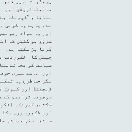
پروگرام ‘ میں فلم ا
مانیٹائزیشن اور ال
بنایا ، ’’کیونکہ بط
ہے، چاہے وہ کوئی ب
اور وہ مواد ریونیو
شروع ہو گئیں کہ اگر
کرنا پڑ سکتا ہے، او
چینل کا الگورتھم بھ
سیاست کی بجائے سما
اور اس سے میری حوصل
مگر جس طرح وہ ٹیکن
ڈیجیٹل اور گلوبل د
موجودہ ترامیم کے بع
سکتے، کیونکہ انکو ڈ
اور لاکھوں روپے کا 
ساتھ اسکی معاشی حا