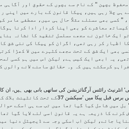
محفوظ بچپن ‘‘ کے نام سے بچوں کے حقوق اور آگاہی م
 ہی چلا رہی ہیں، پیکا قانون کے بارے میں اپنی ر
 ’’ کسی بھی مسئلے مثلاً حال ہی میں، مصطفی عامر ک
کیساتھ معاشرے کو بھی اپنا کردار ادا کرنا ہوگا
و ایک خاتون نے مجھے مسلسل تنقید کا نشانہ بنای
ا اظہار کر رہی تھی، اگران کو پیکا کی نئی شق کا 
ی بھی ایک شق کے تحت مجھے کٹہرے میں لا کھڑا کرتی
ھی، یہ ابھی ایک کیس ہے، لیکن اس میں ہم کسی لمح
راہم کرسکتے ہیں کہ وہ حقائق سامنے لانے والوں ک
ی‘ انٹرنیٹ رائٹس آرگنائزیشن کی ساتھی بانی بھی ہیں، ان کا پ
سے کہنا ہے کہ’’ جب دس برس قبل پیکا میں ’سیکشن 37ک
بل میں شامل کیا گیا تھا میں تب سے ہی اسکے حوالے
 کرنے کا ذریعہ ہے یہ قانون اسی لئے لایا گیا تھا
نایا جائے، لیکن اب اسکی وجہ سے ڈیجیٹل دنیا میں
ہ کانٹینٹ کیا بنایا گیا؟، اور وہ کس کو جارحانہ