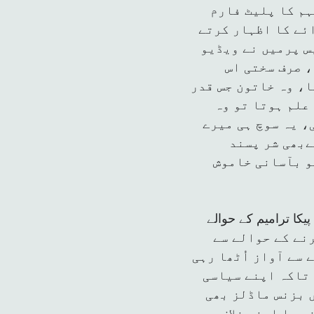
ہم کا پلیٹ فارم
ائے کا اظہار کرتے
یس پرمیں نے ویڈیو
، صرف سختی اس
ا، وہ خاتون جس قدر
علم ہوتا تو وہ
، یہ سوچ ہی میرے
ےبھی شر پسند
و بآسانی خاموش
یکا ترامیم کے حوالے
ے تحت کانٹینٹ بلاک کرنے کے حوالے سے
 سے آواز اُٹھا رہی
 تاکہ اپنے سیاسی
 بزنس ماڈلز بھی
 یا اپنے خلاف