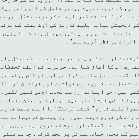
امیم کے ذریعے مزید چیزیں شامل کی گئیں اور ریگ
 بنا کر کانٹینٹ ڈیویلپمنٹ کو مزید مشکل اور مح
کو ڈیجیٹل میڈیا پلیٹ فارمز کی آؤٹ لیٹس کے بزنس
 انکے سٹارٹ اپس یا یوٹیوب چینل بند کرنا پڑیں گ
 اثرات ہی نظر آرہے ہیں”۔
یشنسٹ اور انٹری پرینیور،جنہوں نے ڈیجیٹل پلیٹ 
سٹارٹ اپ کا آغاز کیا ہے۔ جویریہ نے اپنے تحفظات
کا مقصد در اصل سائبر کرائمز اور آن لائن ہراسانی
مستقبل میں کاروباری خواتین اور خواتین کو بااخ
کتی ہیں، جو ایمانداری سے مجھے اچھی نہیں لگیں۔ 
 ہوا کہ اس طرح کے قوانین غیرارادی لیکن نقصان د
یرا پلیٹ فارم ’’ کیفے لرننگ‘‘ یا ایسے پلیٹ فارم
اوات کو فروغ دیتے ہیں، اور چیلنج کرنیوالے معا
رات مندانہ گفتگو اور سوچ کو فروغ دیتے ہیں، لیک
یم کے تحت، حساس مسائل پر بحث کرنا، چاہے صنفی ت