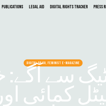
Publications
Legal Aid
Digital Rights Tracker
Press 
DIGITAL 50.50, FEMINIST E-MAGAZINE
گ سے آگے: خ
ل کمائی اور 