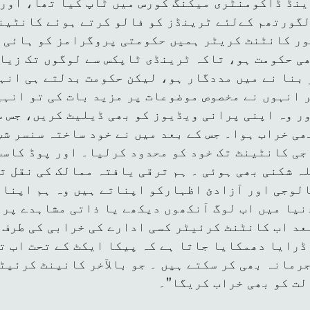
ینڈ ڈاکومنٹری میکنگ کورس میں ٹاپ کیا تھا، اور 
گورتھم کےلئے ٹرینڈز کو فالو کرتے ہوئے کانٹین
ور کانٹنٹ کریٹر ہمیں حکومتی پروگرامز کو ہائی ل
ھی حکومت ہو، تاکہ ٹرینڈی ٹاپکس سے لوگوں تک زیا
 بنا نے میں مددگار ہو، لیکن حکومت بدلتے ہی انہ
 انہوں نے مخصوص موضوعات پر مزید بات کی تو انہی
ر وہ اپنی پرانی ویڈیوز کو بھی ڈیلیٹ کریں، جس سے
ی خراب ہوا۔ جس کے بعد میں نے خود ساختہ سنسر شپ
جی کانٹینٹ تک خود کو محدود کرلیا۔ اور پوڈ کاسٹ
ہ شکنی بھی ہوئی ۔ ہم ترقی یافتہ ممالک کی نقل ت
الوجی اور آزادئ اظہارکو اپناتے ہیں وہ ہم اپنا
نیا میں اب لوگ آنکھوں دیکھے یا ذاتی مشاہدے پر 
د اب کانٹنٹ کرئیٹر کسی ادارے کی خرابی کی طرف ت
رایا دھمکایا جاتا ہے کہ پیکا ایکٹ کے تحت اب تی
جرمانہ بھی کر سکتے ہیں ۔ جو بالآخر کانینٹ کرئیٹ
لت کو بھی خراب کریگا”۔