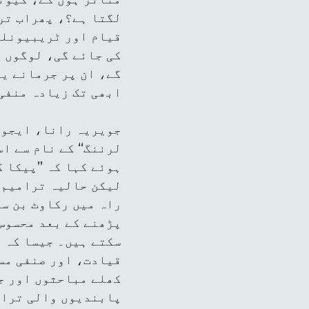
لگتا ہے؟، پھراب تر
قیام اور ٹریبیونلز
کی جائے گی، لوگوں 
گے، ان پر جرمانے یا
ابھی تک زیادہ منفی
جویریہ رانا، ایجوک
لرننگ‘‘ کے نام سے ا
ہوئے کہا کہ ’’پیکا 
لیکن حالیہ ترامیم 
راہ میں رکاوٹ بن س
پڑھنے کے بعد محسوس
سکتے ہیں۔ جیسا کہ م
قیادت، اور صنفی مس
کھلے مباحثوں اور ج
پابندیوں والی ترام