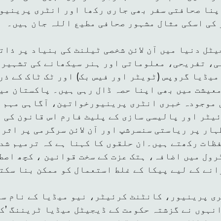
اپنا صحافتی سفر بھی جاری رکھا اور انٹری پرینیو
 کی اسکی مثال مشہور صحافی مطیع اللہ جان ہیں۔
یٹل دنیا میں آن لائن شخصی ٹیلنٹ کی بنیاد پر ذات
ی، تفریحی، معلوماتی اور ہنر سیکھانے کی تشہیر 
یڈیا گروپس (ٹویٹر اور فیس بک) اور ٹک ٹاک کے ذر
معیشت میں بھی اپنا حصہ ڈال رہی ہیں۔ پاکستان می
موجودہ خبری انٹری پرینیورخواتین، آگاہی مہم ،
یٹر اور پالیسی سازی کے پلیٹ فارم اس قانون کی 
ار پر ریاستی سنسرشپ اور آن لائن سرگرمی پر اثر 
ظات رکھتے ہیں۔ان حلقوں کا کہنا ہے کہ ترمیم شدہ
ول میں اضافہ، ہتک عزت کے سخت قوانین ، کچھ اصطل
انے کے لیے پیکا کے غلط استعمال کو ممکن بنا سکت
ی پرینیور، کانٹنٹ کرئیٹر، نیو میڈیا کے نام سے
انہوں نے گزشتہ حکومت کے ڈیجیٹل میڈیا ٹریننگ ’ک