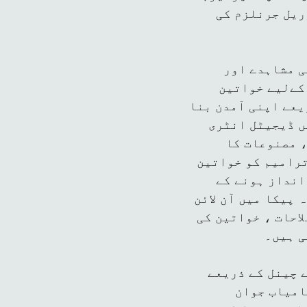
ریل جرنلزم کی
ی مشاہدے اور
کےلیے خواتین
یعے اپنی آمدن بنا
ں ڈیجیٹل انٹری
 مصنوعات کا
ترامیم کو خواتین
انداز ہونے کے
 پیکا میں آن لائن
احات ، خواتین کی
ی ہیں۔
 چینل کے ذریعے
امیاب جوان