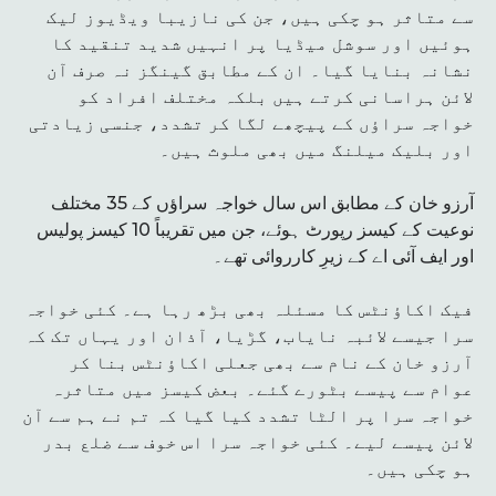
سے متاثر ہو چکی ہیں، جن کی نازیبا ویڈیوز لیک
ہوئیں اور سوشل میڈیا پر انہیں شدید تنقید کا
نشانہ بنایا گیا۔ ان کے مطابق گینگز نہ صرف آن
لائن ہراسانی کرتے ہیں بلکہ مختلف افراد کو
خواجہ سراؤں کے پیچھے لگا کر تشدد، جنسی زیادتی
اور بلیک میلنگ میں بھی ملوث ہیں۔
آرزو خان کے مطابق اس سال خواجہ سراؤں کے 35 مختلف
نوعیت کے کیسز رپورٹ ہوئے، جن میں تقریباً 10 کیسز پولیس
اور ایف آئی اے کے زیرِ کارروائی تھے۔
فیک اکاؤنٹس کا مسئلہ بھی بڑھ رہا ہے۔ کئی خواجہ
سرا جیسے لائبہ نایاب، گڑیا، آذان اور یہاں تک کہ
آرزو خان کے نام سے بھی جعلی اکاؤنٹس بنا کر
عوام سے پیسے بٹورے گئے۔ بعض کیسز میں متاثرہ
خواجہ سرا پر الٹا تشدد کیا گیا کہ تم نے ہم سے آن
لائن پیسے لیے۔ کئی خواجہ سرا اس خوف سے ضلع بدر
ہو چکی ہیں۔