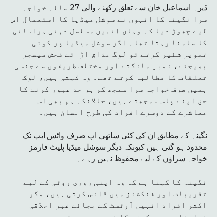
ڈیرہ اسماعیل خان سے تعلق رکھنے والی 27 سالہ خواجہ
سرا نگینہ کا انہوں نے سوشل میڈیا کا استعمال اس
لیے چھوڑ دیا کہ وہاں انہیں مسلسل ذہنی ہراسانی
کا سامنا رہتا تھا۔ اگر سوشل میڈیا پر کوئی
تصویر شئیر کرتے تو لوگ مذاق اڑاتے فحش میسجز
بھیجتے، نمبر مانگتے اور مختلف طریقوں سے جنسی
تعلقات کا مطالبہ کرتے تھے۔ وہ کہتی ہیں، لوگ
ہمیں صرف خواجہ سرا سمجھ کر ہر حد عبور کرنے کا
حق اپنے پاس سمجھتے ہیں، حالانکہ ہم بھی اس
معاشرے کے دوسرے افراد کی طرح انسان ہیں۔
نگینہ کے مطابق ان کی کئی ساتھی اب صرف واٹس ایپ تک
محدود ہو گئی ہیں کیونکہ دیگر سوشل میڈیا پلیٹ فارمز
خواجہ سراؤں کے لیے محفوظ نہیں رہے۔
نگینہ کا کہنا ہے کہ وہ اپنی روزی روٹی کے لیے
تقریبات اور فنکشنز میں ڈانس کرتی ہیں، مگر
اکثر افراد انہیں آرٹسٹ کے بجائے غیر اخلاقی
خواہشات پوری کرنے کا ذریعہ سمجھتے ہیں۔