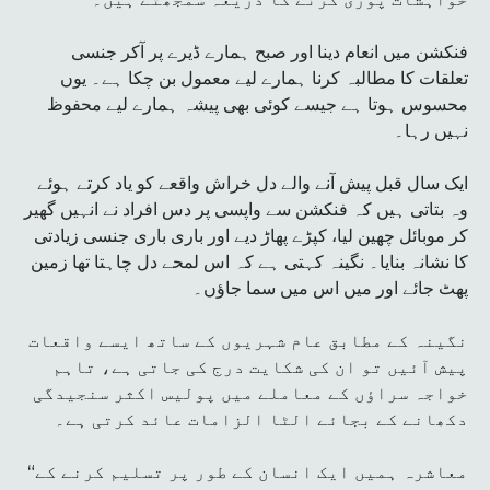
فنکشن میں انعام دینا اور صبح ہمارے ڈیرے پر آکر جنسی
تعلقات کا مطالبہ کرنا ہمارے لیے معمول بن چکا ہے۔ یوں
محسوس ہوتا ہے جیسے کوئی بھی پیشہ ہمارے لیے محفوظ
نہیں رہا۔
ایک سال قبل پیش آنے والے دل خراش واقعے کو یاد کرتے ہوئے
وہ بتاتی ہیں کہ فنکشن سے واپسی پر دس افراد نے انہیں گھیر
کر موبائل چھین لیا، کپڑے پھاڑ دیے اور باری باری جنسی زیادتی
کا نشانہ بنایا۔ نگینہ کہتی ہے کہ اس لمحے دل چاہتا تھا زمین
پھٹ جائے اور میں اس میں سما جاؤں۔
نگینہ کے مطابق عام شہریوں کے ساتھ ایسے واقعات
پیش آئیں تو ان کی شکایت درج کی جاتی ہے، تاہم
خواجہ سراؤں کے معاملے میں پولیس اکثر سنجیدگی
دکھانے کے بجائے الٹا الزامات عائد کرتی ہے۔
“معاشرہ ہمیں ایک انسان کے طور پر تسلیم کرنے کے