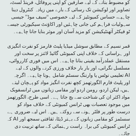
کو مضبوط بنانے کے لیے صارفین کو اپنی پروفائل، فرینڈ لسٹ،
تصاویر اور لوکیشن تک رسائی کے بارے میں زیادہ کنٹرول دینا
چاہیے، حساس کمیونٹیز کے لیے خصوصی “سیف موڈ” جیسی
سہولیات فراہم کی جانی چاہئیں اور اکاؤنٹ سیکیورٹی جیسے
ٹو فیکٹر آتھنٹیکیشن کو مزید آسان اور موثر بنایا جانا چاہیے۔
قمر نسیم کے مطابق سوشل میڈیا پلیٹ فارمز کو نفرت انگیزی
اور ہراسانی کے خلاف اپنی کمیونٹی گائیڈ لائنز پر سخت اور
مستقل عملدرآمد یقینی بنانا چاہیے۔ اس میں فوری کارروائی،
مسلسل نگرانی، اور بار بار خلاف ورزی کرنے والوں کے لیے
تعلیمی نوٹس یا وارننگ سسٹم شامل ہونا چاہیے۔ اگرچہ AI
اور پلیٹ فارم الگورتھمز کچھ نفرت انگیز مواد کو پہچان لیتے
ہیں، لیکن اردو، رومن اردو اور مقامی زبانوں میں ٹرانسفوبک
مواد اکثر ان کی شناخت سے بچ جاتا ہے۔ اسی طرح، الگورتھمز
میں موجود تعصبات بھی ٹرانس کمیونٹی کے خلاف مواد کو
درست طور پر فلٹر ہونے سے روکتے ہیں۔ اس لیے ضروری ہے
کہ AI سسٹمز کو مقامی زبانوں کے بہتر ڈیٹا، ثقافتی سمجھ اور
ٹرانس کمیونٹی کی براہ راست رہنمائی کے ساتھ تربیت دی
جائے۔