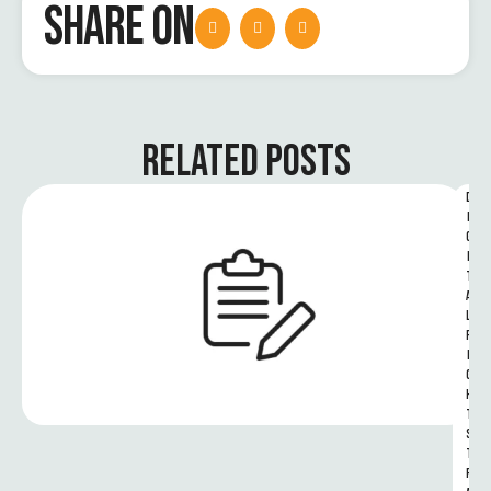
SHARE ON
RELATED POSTS
D
I
G
I
T
A
L 
R
I
G
H
T
S 
T
R