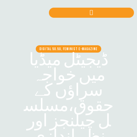
DIGITAL 50.50, FEMINIST E-MAGAZINE
ڈیجیٹل میڈیا
میں خواجہ
سراؤں کے
حقوق،مسلس
ل چیلنجز اور
نظر اندازی