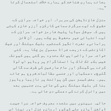
بجائے ہماری شناخت کو ہمارے خلاف استعمال کرتا
ہے۔”
منزل فاؤنڈیشن کی سربراہ اور خواجہ سراؤں کے
حقوق کے لیے سرگرم سماجی کارکن، آرزو خان، کہتی
ہیں کہ سوشل میڈیا پلیٹ فارمز خواجہ سراؤں کے
لیے انتہائی غیر محفوظ ہو چکے ہیں۔ آن لائن
ہراسانی، نفرت انگیز کمنٹس، بلیک میلنگ اور فیک
اکاؤنٹس کے ذریعے فراڈ معمول بن چکا ہے۔ کئی
خواجہ سرا واٹس ایپ تک محدود ہو گئی ہیں کیونکہ
فیس بک، ٹک ٹاک یا انسٹاگرام پر ویڈیو اپ لوڈ
کرتے ہی گینگز اور عام صارفین کی طرف سے گالی
گلوچ، دھمکیاں اور جنسی مطالبات شروع ہو جاتے
ہیں۔ بعض کیسز میں گن پوائنٹ پر نازیبا ویڈیوز
بنا کر بلیک میلنگ بھی کی جاتی ہے، جنہیں بعد
میں وائرل کرنے کی دھمکی دی جاتی ہے۔
حالیہ مہینوں میں متعدد معروف خواجہ سرا جیسے
ڈولفن آیان، علی کوکو، ارمان، غزل اور نینا اس