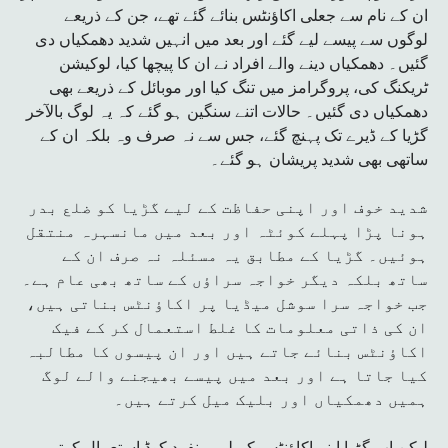
ان کے نام سے جعلی اکاؤنٹس بنائے گئے تھے، جن کے ذریعے
لوگوں سے پیسے لیے گئے اور بعد میں انہیں شدید دھمکیاں دی
گئیں۔ دھمکیاں دینے والے افراد نے ان کا پیچھا کیا، لوکیشن
ٹریکنگ کی، پروگرامز میں تنگ کیا اور موبائل کے ذریعے بھی
دھمکیاں دی گئیں۔ حالات اتنے سنگین ہو گئے کہ یہ لوگ بالآخر
گڑیا کے ڈیرے تک پہنچ گئے، جس سے نہ صرف وہ بلکہ ان کے
ساتھی بھی شدید پریشان ہو گئے۔
شدید خوف اور اپنی حفاظت کے لیے گڑیا کو ضلع بدر
ہونا پڑا پہلے کوئٹہ اور بعد میں مانسہرہ منتقل
ہوئیں۔ گڑیا کے مطابق یہ مسئلہ نہ صرف ان کے
ساتھ بلکہ دیگر خواجہ سراؤں کے ساتھ بھی عام ہے۔
جب خواجہ سرا سوشل میڈیا پر اکاؤنٹس بناتی ہیں،
ان کی ذاتی معلومات کا غلط استعمال کر کے فیک
اکاؤنٹس بنائے جاتے ہیں اور ان پیسوں کا مطالبہ
کیا جاتا ہے اور بعد میں پیسے بھیجنے والے لوگ
ہمیں دھمکیاں اور بلیک میل کرتے ہیں۔
لیکن اب گڑیا اپنے اکاؤنٹس کے لیے منفرد کوڈ استعمال کرتی