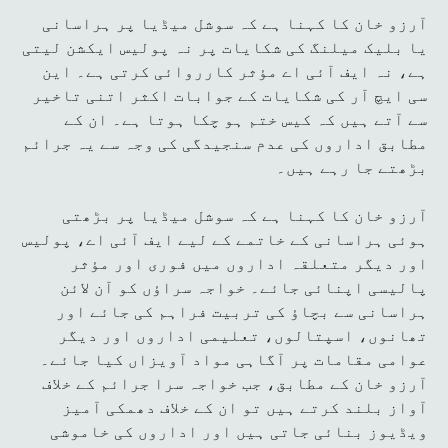
آرزو خان کا کہنا ہے کہ سوشل میڈیا پر ہراسانی
یا بلیک میلنگ کی شکایات پر نہ پولیس ایکشن لیتی
ہے، نہ ایف آئی اے مؤثر کارروائی کرتی ہے۔ این
سی ایچ آر کی شکایات کے جوابات اکثر اتنی تاخیر
سے آتے ہیں کہ کیس ختم ہو چکا ہوتا ہے۔ ان کے
مطابق اداروں کی عدم سنجیدگی کی وجہ سے یہ جرائم
بڑھتے جا رہے ہیں۔
آرزو خان کا کہنا ہے کہ سوشل میڈیا پر بڑھتی
ہوئی ہراسانی کے خاتمے کے لیے ایف آئی اے، پولیس
اور دیگر متعلقہ اداروں میں فوری اور مؤثر
پالیسی اپنائی جائے۔ خواجہ سراؤں کو آن لائن
ہراسانی سے بچاؤ کی تربیت فراہم کی جائے اور
تھانوں، اسپتالوں، تعلیمی اداروں اور دیگر
عوامی مقامات پر آگاہی مواد آویزاں کیا جائے۔
آرزو خان کے مطابق، جب خواجہ سرا جرائم کے خلاف
آواز بلند کرتے ہیں تو ان کے خلاف دھمکی آمیز
ویڈیوز بنائی جاتی ہیں اور اداروں کی خاموشی