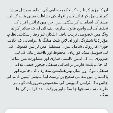
ان کا مزید کہنا ہے کہ حکومت، ایف آئی اے اور سوشل میڈیا
کمپنیاں مل کر ٹرانسجنڈر افراد کی حفاظت یقینی بنانے کے لیے
مشترکہ اقدامات کر سکتی ہیں، جن میں ٹرانس افراد کے
تحفظ کے لیے واضح قانون سازی، ایف آئی اے کے سائبر کرائم
ونگ میں خصوصی تربیت یافتہ اہلکار، تیز رفتار شکایتی نظام،
مؤثر ڈیٹا شیئرنگ، اور آن لائن بلیک میلنگ یا ہراسانی کے خلاف
فوری کارروائی شامل ہیں۔ مستقبل میں ٹرانس کمیونٹی کے
لیے سوشل میڈیا کو زیادہ محفوظ اور بااختیار بنانے کے لیے
ضروری ہے کہ انہیں پالیسی سازی اور مشاورت میں شامل
کیا جائے، پلیٹ فارمز پر اضافی سیفٹی فیچرز جیسے بلاک،
سیفٹی موڈ، اور آسان ویریفیکیشن متعارف کیے جائیں، اور
پاکستان میں مقامی سطح پر ٹرسٹ اینڈ سیفٹی ٹیمیں قائم کی
جائیں تاکہ ٹرانس کمیونٹی کی مخصوص ضروریات کو بہتر
طریقے سے سمجھا جا سکے اور بروقت مدد فراہم کی جا
سکے۔