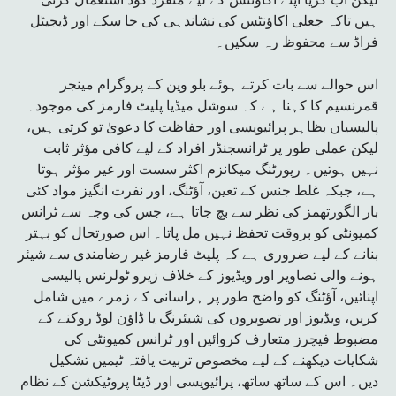
ہیں تاکہ جعلی اکاؤنٹس کی نشاندہی کی جا سکے اور ڈیجیٹل
فراڈ سے محفوظ رہ سکیں۔
اس حوالے سے بات کرتے ہوئے بلو وین کے پروگرام مینجر
قمرنسیم کا کہنا ہے کہ سوشل میڈیا پلیٹ فارمز کی موجودہ
پالیسیاں بظاہر پرائیویسی اور حفاظت کا دعویٰ تو کرتی ہیں،
لیکن عملی طور پر ٹرانسجنڈر افراد کے لیے کافی مؤثر ثابت
نہیں ہوتیں۔ رپورٹنگ میکانزم اکثر سست اور غیر مؤثر ہوتا
ہے، جبکہ غلط جنس کے تعین، آؤٹنگ، اور نفرت انگیز مواد کئی
بار الگورتھمز کی نظر سے بچ جاتا ہے، جس کی وجہ سے ٹرانس
کمیونٹی کو بروقت تحفظ نہیں مل پاتا۔ اس صورتحال کو بہتر
بنانے کے لیے ضروری ہے کہ پلیٹ فارمز غیر رضامندی سے شیئر
ہونے والی تصاویر اور ویڈیوز کے خلاف زیرو ٹولرنس پالیسی
اپنائیں، آؤٹنگ کو واضح طور پر ہراسانی کے زمرے میں شامل
کریں، ویڈیوز اور تصویروں کی شیئرنگ یا ڈاؤن لوڈ روکنے کے
مضبوط فیچرز متعارف کروائیں اور ٹرانس کمیونٹی کی
شکایات دیکھنے کے لیے مخصوص تربیت یافتہ ٹیمیں تشکیل
دیں۔ اس کے ساتھ ساتھ، پرائیویسی اور ڈیٹا پروٹیکشن کے نظام