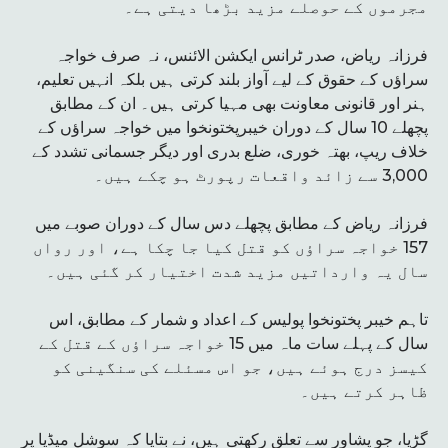
مجرموں کے حوصلے مزید بڑھا دیتی ہے۔
فرزانہ ریاض، صدر ٹرانس ایکشن الائنس، نہ صرف خواجہ
سراؤں کے حقوق کے لیے آواز بلند کرتی ہیں بلکہ انہیں تعلیم،
ہنر اور قانونی معاونت بھی مہیا کرتی ہیں۔ ان کے مطابق
پچھلے 10 سال کے دوران خیبرپختونخوا میں خواجہ سراؤں کے
خلاف ریپ، بھتہ خوری، ضلع بدری اور دیگر جسمانی تشدد کے
3,000 سے زائد واقعات رپورٹ ہو چکے ہیں۔
فرزانہ ریاض کے مطابق پچھلے دس سال کے دوران صوبے میں
157 خواجہ سراؤں کو قتل کیا جا چکا ہے، اور رواں
سال یہ وارداتیں مزید شدت اختیار کر گئی ہیں۔
تاہم خیبر پختونخوا پولیس کے اعداد و شمار کے مطابق، اس
سال کے پہلے سات ماہ میں 15 خواجہ سراؤں کے قتل کے
کیسز درج ہوئے ہیں، جو اس مسئلے کی سنگینی کو
ظاہر کرتے ہیں۔
گڑیا، جو پشاور سے تعلق رکھتی ہیں، نے بتایا کہ سوشل میڈیا پر