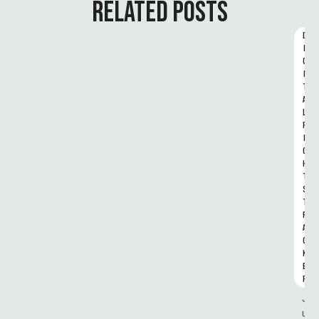
RELATED POSTS
D
I
G
I
T
A
L 
R
I
G
H
T
S 
T
R
A
C
K
E
R
J
u