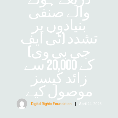
والے صنفی
بنیادوں پر
تشدد (ٹی ایف
جی بی وی)
کے 20,000 سے
زائد کیسز
موصول کیے
Digital Rights Foundation
|
April 24, 2025