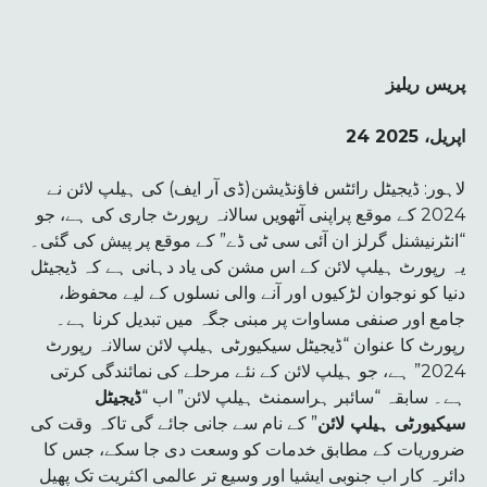
پریس ریلیز
24 اپریل، 2025
لاہور: ڈیجیٹل رائٹس فاؤنڈیشن(ڈی آر ایف) کی ہیلپ لائن نے
2024 کے موقع پراپنی آٹھویں سالانہ رپورٹ جاری کی ہے، جو
“انٹرنیشنل گرلز ان آئی سی ٹی ڈے” کے موقع پر پیش کی گئی۔
یہ رپورٹ ہیلپ لائن کے اس مشن کی یاد دہانی ہے کہ ڈیجیٹل
دنیا کو نوجوان لڑکیوں اور آنے والی نسلوں کے لیے محفوظ،
جامع اور صنفی مساوات پر مبنی جگہ میں تبدیل کرنا ہے۔
رپورٹ کا عنوان “ڈیجیٹل سیکیورٹی ہیلپ لائن سالانہ رپورٹ
2024” ہے، جو ہیلپ لائن کے نئے مرحلے کی نمائندگی کرتی
ہے۔ سابقہ “سائبر ہراسمنٹ ہیلپ لائن” اب “
ڈیجیٹل
سیکیورٹی ہیلپ لائن
” کے نام سے جانی جائے گی تاکہ وقت کی
ضروریات کے مطابق خدمات کو وسعت دی جا سکے، جس کا
دائرہ کار اب جنوبی ایشیا اور وسیع تر عالمی اکثریت تک پھیل