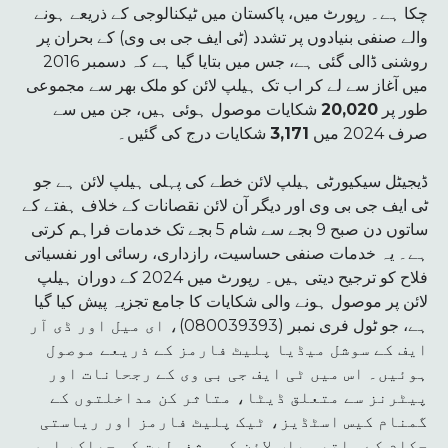
چکا ہے۔ رپورٹ میں، پاکستان میں ٹیکنالوجی کے ذریعے ہونے
والے صنفی بنیادوں پر تشدد (ٹی ایف جی بی وی) کے بحران پر
روشنی ڈالی گئی ہے، جس میں بتایا گیا ہے کہ دسمبر 2016
میں آغاز سے لے کر اب تک ہیلپ لائن کو ملک بھر سے مجموعی
طور پر
20,020
شکایات موصول ہوئی ہیں، جن میں سے
صرف 2024 میں
3,171
شکایات درج کی گئیں۔
ڈیجیٹل سیکیورٹی ہیلپ لائن خطے کی پہلی ہیلپ لائن ہے جو
ٹی ایف جی بی وی اور دیگر آن لائن نقصانات کے خلاف ہفتے کے
ساتوں دن صبح 9 بجے سے شام 5 بجے تک خدمات فراہم کرتی
ہے۔ یہ خدمات صنفی حساسیت، رازداری، رسائی اور نفسیاتی
فلاح کو ترجیح دیتی ہیں۔ رپورٹ میں 2024 کے دوران ہیلپ
لائن پر موصول ہونے والی شکایات کا جامع تجزیہ پیش کیا گیا
ہے، جو ٹول فری نمبر (080039393)، ای میل اور ڈی آر
ایف کے سوشل میڈیا پلیٹ فارمز کے ذریعے موصول
ہوئیں۔ اس میں ٹی ایف جی بی وی کے رجحانات اور
پیٹرنز سے متعلق ڈیٹا، متاثر کن مداخلتوں کے
گمنام کیس اسٹڈیز، ٹیک پلیٹ فارمز اور ریاستی
حکام کے ساتھ ہیلپ لائن کی مشغولیت کی جھلک، اور