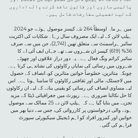
پالیسی سازوں اور قانون نافذ کرنے والے اداروں
کے لیے تفصیلی سفارشات شامل ہیں۔
2024 میں ہر ماہ اوسطاً 264 نئے کیسز موصول ہوئے، جو
ہیلپ لائن کے لیے ایک مصروف سال رہا۔ شکایات کی اکثریت
سائبر ہراسمنٹ سے متعلق تھیں (2,741)، جن میں سے صرف
36% (619) کیسز ان شہروں سے تھے جہاں ایف آئی اے کا
سائبر کرائم ونگ فعال ہے۔ یہ دور دراز علاقوں اور چھوٹے
شہروں میں رسائی کی نمایاں رکاوٹوں کی نشاندہی کرتا ہے۔
چونکہ متاثرین، خصُوصاً خواتین متاثرین کو، انصاف کے حصول
میں لاجسٹک، مالی اور ثقافتی رکاوٹوں کا سامنا ہوتا ہے۔ اس
لیے مساوی انصاف کی رسائی کو یقینی بنانے کے لیے ان رکاوٹوں
کا حل نکالنا ضروری ہے۔ رپورٹ میں جغرافیائی ڈیٹا کے مزید
تجزیے میں بتایا گیا ہے کہ ہیلپ لائن نے 25 ممالک سے موصول
ہونے والی درخواستوں پر کارروائی کی، جس سے دنیا بھر میں
خواتین اور کمزور افراد کو اہم ڈیجیٹل سیکیورٹی سپورٹ
فراہم کی گئی۔