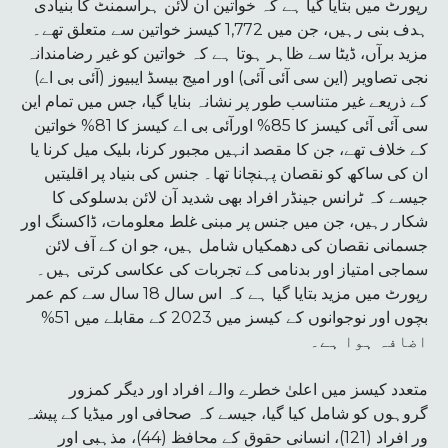
رپورٹ میں بتایا گیا ہے کہ خواتین آن لائن ہراسمنٹ کا بنیادی
ہدف بنی رہیں، جن میں 1,772 کیسز خواتین سے متعلق تھے۔
مزید برآں، ڈیٹا سے ظاہر ہوتا ہے کہ خواتین کو غیر رضامندانہ
نجی تصاویر (این سی آئی آئی) اور امیج بیسڈ ایبیوز (آئی بی اے)
کے ذریعے غیر متناسب طور پر نشانہ بنایا گیا، جس میں تمام این
سی آئی آئی کیسز کا 85% اورآئی بی اے کیسز کا 81% خواتین
کے خلاف تھے، جن کا مقصد انہیں مجبور کرنا، بلیک میل کرنا یا
ان کی ساکھ کو نقصان پہنچانا تھا۔ جنس کی بنیاد پر اقلیتیں
جیسے کہ ٹرانس جینڈر افراد بھی شدید آن لائن بدسلوکی کا
شکار رہیں، جن میں جنس پر مبنی غلط معلومات، ڈاکسنگ اور
جسمانی نقصان کی دھمکیاں شامل ہیں، جو ان کے آف لائن
سماجی امتیاز اور بدنامی کے تجربات کی عکاسی کرتی ہیں۔
رپورٹ میں مزید بتایا گیا ہے کہ اس سال 18 سال سے کم عمر
بچوں اور نوجوانوں کے کیسز میں 2023 کے مقابلے میں 51%
اضافہ ہوا ہے۔
متعدد کیسز میں اعلیٰ خطرے والے افراد اور دیگر کمزور
گروہوں کو شامل کیا گیا، جیسے کہ صحافی اور میڈیا کے پیشہ
ور افراد (121)، انسانی حقوق کے محافظ (44)، مذہبی اور