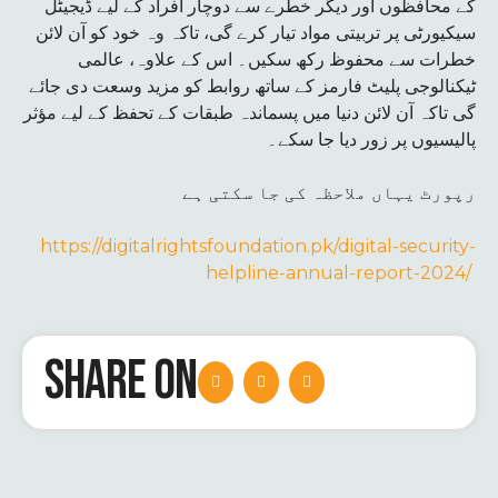
کے محافظوں اور دیگر خطرے سے دوچار افراد کے لیے ڈیجیٹل
سیکیورٹی پر تربیتی مواد تیار کرے گی، تاکہ وہ خود کو آن لائن
خطرات سے محفوظ رکھ سکیں۔ اس کے علاوہ، عالمی
ٹیکنالوجی پلیٹ فارمز کے ساتھ روابط کو مزید وسعت دی جائے
گی تاکہ آن لائن دنیا میں پسماندہ طبقات کے تحفظ کے لیے مؤثر
پالیسیوں پر زور دیا جا سکے۔
رپورٹ یہاں ملاحظہ کی جا سکتی ہے
https://digitalrightsfoundation.pk/digital-security-
helpline-annual-report-2024/
SHARE ON