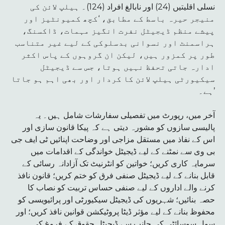
نسلی اقلیتیں (24) اور نابالغ افراد (124)۔ ہیلپ لائن کی
منیجر حیرہ باسط کے مطابق، ‘کچھ کمیونٹیز اور
پیشے منظم ڈیجیٹل نفرت انگیز مہمات، ڈاکسنگ،
ہراسمنٹ اور نسوانی بدسلوکی کے لیے غیر متناسب
طور پر کمزور ہیں، لیکن ان گروہوں کے پاس اکثر
ادارہ جاتی تحفظ نہیں ہوتا، جس سے ڈیجیٹل
سیکیورٹی ہیلپ لائن کا کردار اور بھی اہم ہو جاتا
ہے۔’
آخر میں، رپورٹ میں تفصیلی سفارشات شامل ہیں۔ یہ
پالیسی سازوں کو مشورہ دیتی ہے کہ پیکا قانون سازی اور
اس کے نفاذ میں مستقل مزاجی اور وضاحت اپنائیں ٹی ایف جی
بی وی سے نمٹنے کے لیے ڈیجیٹل خواندگی کے اقدامات میں
سرمایہ کاری کریں؛ خواتین کو انٹرنیٹ تک آزادانہ رسائی کے
قابل بنانے کے لیے ڈیجیٹل صنفی فرق کو ختم کریں؛ قانون نافذ
کرنے والے اداروں کے لیے صنفی حساس تربیت کو نصاب کا
حصہ بنائیں؛ شہریوں کی ڈیجیٹل سیکیورٹی اور پرائیویسی کو
محفوظ بنانے کے لیے مؤثر ڈیٹا پروٹیکشن قوانین نافذ کریں؛ اور
سول سوسائٹی کی جانب سے ڈیجیٹل حقوق کے فروغ کی