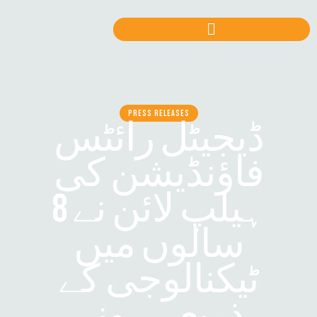
PRESS RELEASES
ڈیجیٹل رائٹس
فاؤنڈیشن کی
ہیلپ لائن نے 8
سالوں میں
ٹیکنالوجی کے
ذریعے ہونے