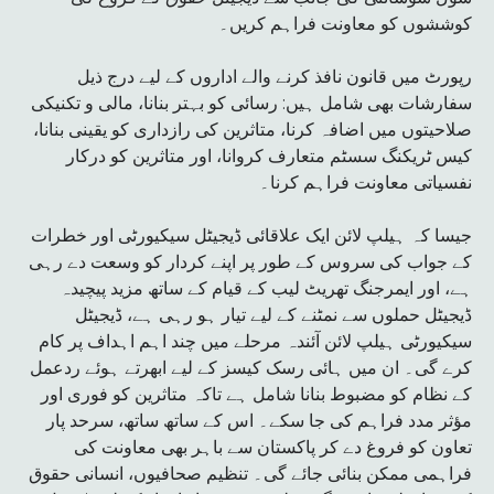
کوششوں کو معاونت فراہم کریں۔
رپورٹ میں قانون نافذ کرنے والے اداروں کے لیے درج ذیل
سفارشات بھی شامل ہیں: رسائی کو بہتر بنانا، مالی و تکنیکی
صلاحیتوں میں اضافہ کرنا، متاثرین کی رازداری کو یقینی بنانا،
کیس ٹریکنگ سسٹم متعارف کروانا، اور متاثرین کو درکار
نفسیاتی معاونت فراہم کرنا۔
جیسا کہ ہیلپ لائن ایک علاقائی ڈیجیٹل سیکیورٹی اور خطرات
کے جواب کی سروس کے طور پر اپنے کردار کو وسعت دے رہی
ہے، اور ایمرجنگ تھریٹ لیب کے قیام کے ساتھ مزید پیچیدہ
ڈیجیٹل حملوں سے نمٹنے کے لیے تیار ہو رہی ہے، ڈیجیٹل
سیکیورٹی ہیلپ لائن آئندہ مرحلے میں چند اہم اہداف پر کام
کرے گی۔ ان میں ہائی رسک کیسز کے لیے ابھرتے ہوئے ردعمل
کے نظام کو مضبوط بنانا شامل ہے تاکہ متاثرین کو فوری اور
مؤثر مدد فراہم کی جا سکے۔ اس کے ساتھ ساتھ، سرحد پار
تعاون کو فروغ دے کر پاکستان سے باہر بھی معاونت کی
فراہمی ممکن بنائی جائے گی۔ تنظیم صحافیوں، انسانی حقوق